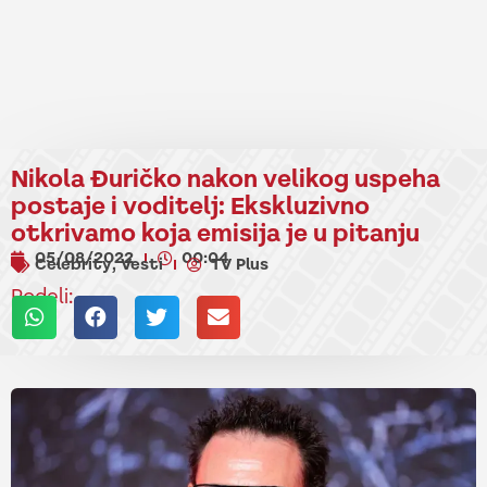
Nikola Đuričko nakon velikog uspeha
postaje i voditelj: Ekskluzivno
otkrivamo koja emisija je u pitanju
05/08/2022
00:04
Celebrity
Vesti
TV Plus
,
Podeli: