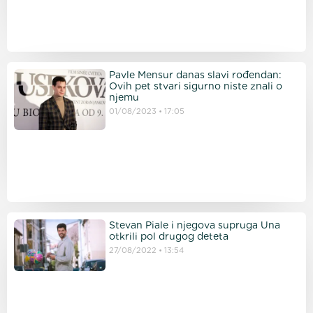
Pavle Mensur danas slavi rođendan:
Ovih pet stvari sigurno niste znali o
njemu
01/08/2023
17:05
Stevan Piale i njegova supruga Una
otkrili pol drugog deteta
27/08/2022
13:54