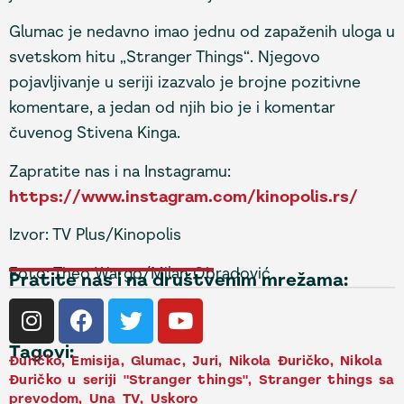
Glumac je nedavno imao jednu od zapaženih uloga u
svetskom hitu „Stranger Things“. Njegovo
pojavljivanje u seriji izazvalo je brojne pozitivne
komentare, a jedan od njih bio je i komentar
čuvenog Stivena Kinga.
Zapratite nas i na Instagramu:
https://www.instagram.com/kinopolis.rs/
Izvor: TV Plus/Kinopolis
Foto: Theo Wargo/Milan Obradović
Pratite nas i na društvenim mrežama:
Tagovi:
Đuričko
,
Emisija
,
Glumac
,
Juri
,
Nikola Đuričko
,
Nikola
Đuričko u seriji "Stranger things"
,
Stranger things sa
prevodom
,
Una TV
,
Uskoro