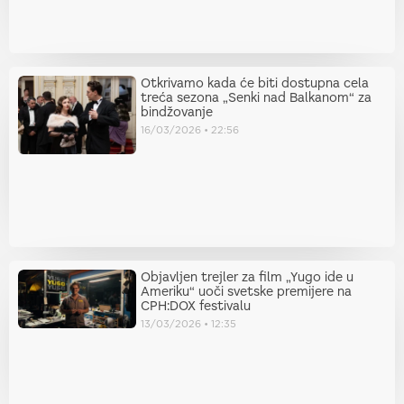
Otkrivamo kada će biti dostupna cela
treća sezona „Senki nad Balkanom“ za
bindžovanje
16/03/2026
22:56
Objavljen trejler za film „Yugo ide u
Ameriku“ uoči svetske premijere na
CPH:DOX festivalu
13/03/2026
12:35