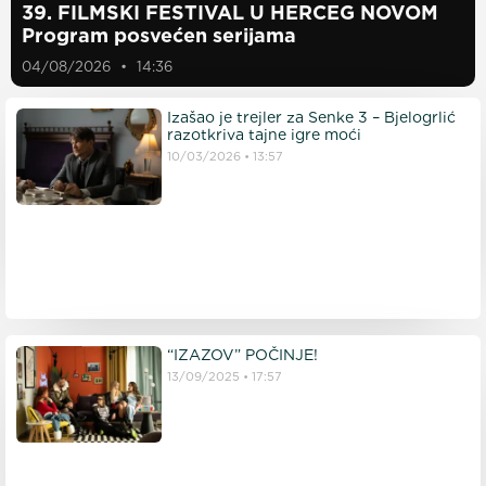
39. FILMSKI FESTIVAL U HERCEG NOVOM
Program posvećen serijama
04/08/2026
14:36
Izašao je trejler za Senke 3 – Bjelogrlić
razotkriva tajne igre moći
10/03/2026
13:57
“IZAZOV” POČINJE!
13/09/2025
17:57