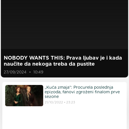
NOBODY WANTS THIS: Prava ljubav je i kada
naučite da nekoga treba da pustite
27/09/2024
10:49
„Kuća zmaja“: Procurela poslednja
epizoda, fanovi zgroženi finalom prve
sezone
21/10/2022
23:23