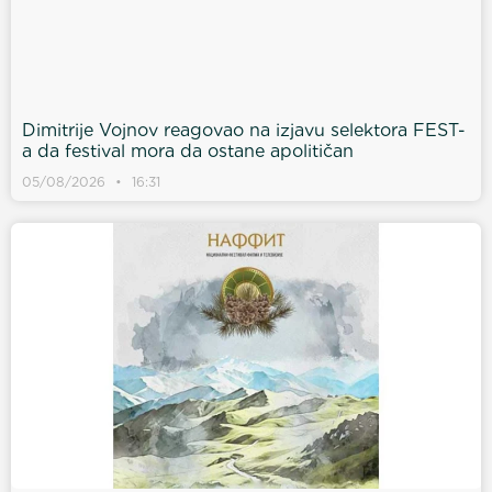
Dimitrije Vojnov reagovao na izjavu selektora FEST-
a da festival mora da ostane apolitičan
05/08/2026
16:31