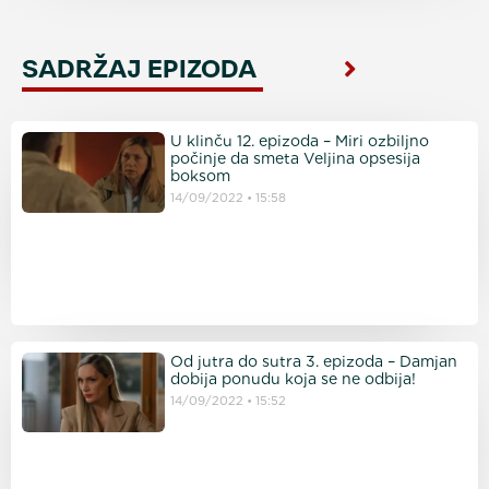
SADRŽAJ EPIZODA
U klinču 12. epizoda – Miri ozbiljno
počinje da smeta Veljina opsesija
boksom
14/09/2022
15:58
Od jutra do sutra 3. epizoda – Damjan
dobija ponudu koja se ne odbija!
14/09/2022
15:52