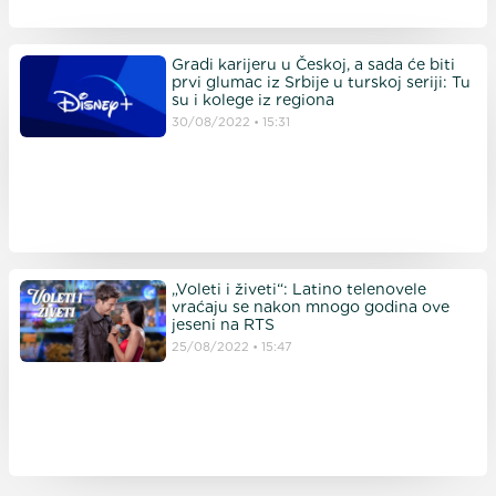
Gradi karijeru u Českoj, a sada će biti
prvi glumac iz Srbije u turskoj seriji: Tu
su i kolege iz regiona
30/08/2022
15:31
„Voleti i živeti“: Latino telenovele
vraćaju se nakon mnogo godina ove
jeseni na RTS
25/08/2022
15:47