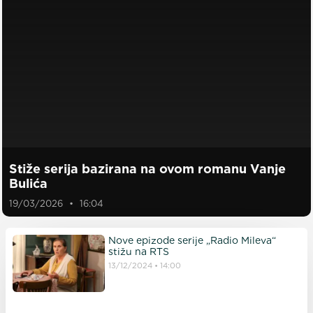
Stiže serija bazirana na ovom romanu Vanje
Bulića
19/03/2026
16:04
Nove epizode serije „Radio Mileva“
stižu na RTS
13/12/2024
14:00