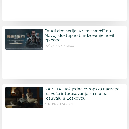
Drugi deo serije „Vreme smrti“ na
Novoj, dostupno bindžovanje novih
epizoda
13/12/2024
13:33
SABLJA: Još jedna evropska nagrada,
najveće interesovanje za nju na
festivalu u Leskovcu
30/09/2024
18:01