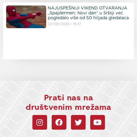
NAJUSPEŠNIJI VIKEND OTVARANJA
„Spajdermen: Novi dan“ u Srbiji već
pogledalo više od 50 hiljada gledalaca
03/08/2026
15:47
Prati nas na
društvenim mrežama