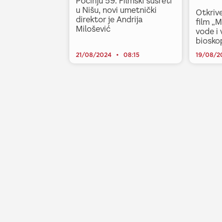
Počinju 59. Filmski susreti
u Nišu, novi umetnički
Otkriv
direktor je Andrija
film „
Milošević
vode i 
biosko
21/08/2024
08:15
19/08/