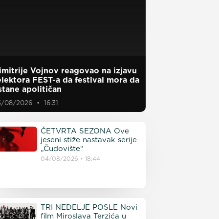
imitrije Vojnov reagovao na izjavu
elektora FEST-a da festival mora da
stane apolitičan
5/08/2026
16:31
ČETVRTA SEZONA Ove
jeseni stiže nastavak serije
„Čudovište“
04/08/2026
18:44
TRI NEDELJE POSLE Novi
film Miroslava Terzića u