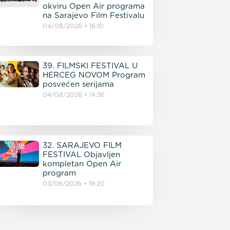
okviru Open Air programa
na Sarajevo Film Festivalu
04/08/2026
16:10
39. FILMSKI FESTIVAL U
HERCEG NOVOM Program
posvećen serijama
04/08/2026
14:36
32. SARAJEVO FILM
FESTIVAL Objavljen
kompletan Open Air
program
03/08/2026
19:20