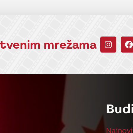
uštvenim mrežama
Bud
Najnovi