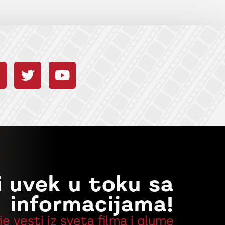
i uvek u toku sa
informacijama!
je vesti iz sveta filma i glume