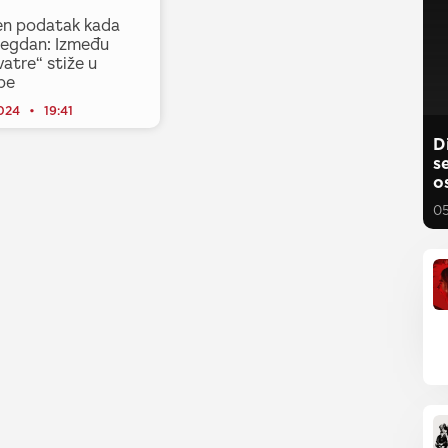
en podatak kada
Megdan: Između
vatre“ stiže u
pe
2024
19:41
D
s
o
0