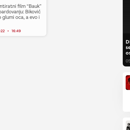
ntiratni film “Bauk”
ardovanju: Biković
glumi oca, a evo i
022
16:49
D
s
o
0