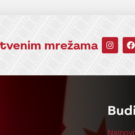
uštvenim mrežama
Bud
Najnovi