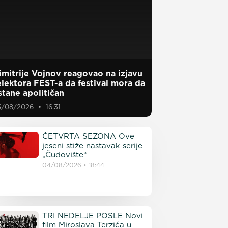
imitrije Vojnov reagovao na izjavu
elektora FEST-a da festival mora da
stane apolitičan
5/08/2026
16:31
ČETVRTA SEZONA Ove
jeseni stiže nastavak serije
„Čudovište“
04/08/2026
18:44
TRI NEDELJE POSLE Novi
film Miroslava Terzića u