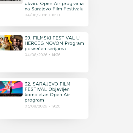
okviru Open Air programa
na Sarajevo Film Festivalu
04/08/2026
16:10
39. FILMSKI FESTIVAL U
HERCEG NOVOM Program
posvećen serijama
04/08/2026
14:36
32. SARAJEVO FILM
FESTIVAL Objavljen
kompletan Open Air
program
03/08/2026
19:20