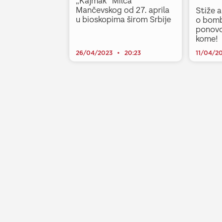
„Kajmak“ Milča
Mančevskog od 27. aprila
Stiže a
u bioskopima širom Srbije
o bomb
ponovo 
kome!
26/04/2023
20:23
11/04/2