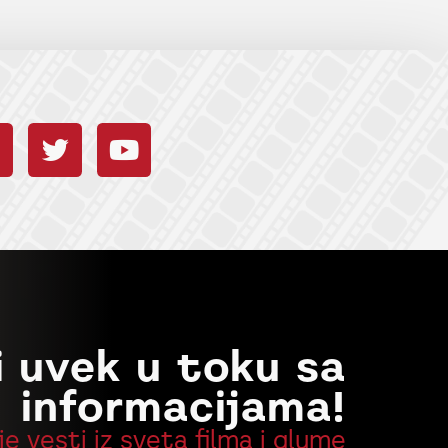
i uvek u toku sa
informacijama!
je vesti iz sveta filma i glume