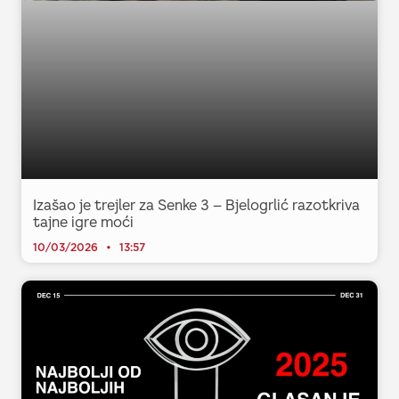
Izašao je trejler za Senke 3 – Bjelogrlić razotkriva
tajne igre moći
10/03/2026
13:57