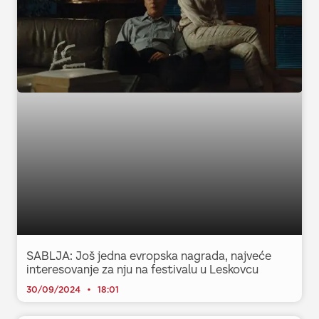
SABLJA: Još jedna evropska nagrada, najveće
interesovanje za nju na festivalu u Leskovcu
30/09/2024
18:01