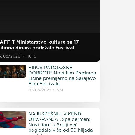
AFFIT Ministarstvo kulture sa 17
iliona dinara podržalo festival
5/08/2026
16:15
VIRUS PATOLOŠKE
DOBROTE Novi film Predraga
Ličine premijerno na Sarajevo
Film Festivalu
03/08/2026
15:51
NAJUSPEŠNIJI VIKEND
OTVARANJA „Spajdermen:
Novi dan“ u Srbiji već
pogledalo više od 50 hiljada