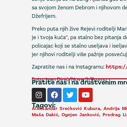
sa svojom ženom Debrom i njihovom dec
Džefrijem.
Preko puta njih žive Rejevi roditelji Ma
je i tvoja kuća“, pa stalno bez pitanja 
policajac koji se stalno useljava i iselj
jer njihovi roditelji više pažnje posveću
Zapratite nas i na Instagramu:
https:/
Foto: Ivan Dinić/Nova S/Promo
Pratite nas i na društvenim m
Tagovi:
Aleksandar Srećković Kubura
,
Andrija Mi
Maša Dakić
,
Ognjen Janković
,
Predrag Li