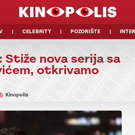
V
CELEBRITY
POZORIŠTE
INTE
: Stiže nova serija sa
vićem, otkrivamo
Kinopolis