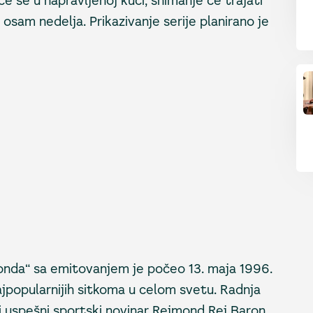
će se u napravljenoj kući, snimanje će trajati
 osam nedelja. Prikazivanje serije planirano je
monda“ sa emitovanjem je počeo 13. maja 1996.
ajpopularnijih sitkoma u celom svetu. Radnja
vi uspešni sportski novinar Rejmond Rej Baron