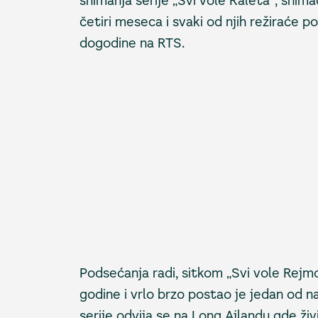
snimanja serije „Svi vole Raleta“, snima
četiri meseca i svaki od njih režiraće po
dogodine na RTS.
Podsećanja radi, sitkom „Svi vole Rej
godine i vrlo brzo postao je jedan od n
serije odvija se na Long Ajlandu gde ži