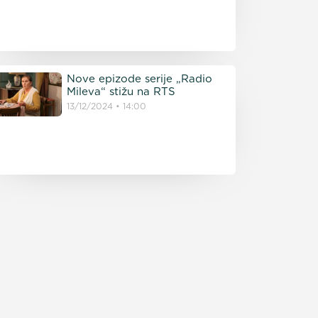
Nove epizode serije „Radio
Mileva“ stižu na RTS
13/12/2024
14:00