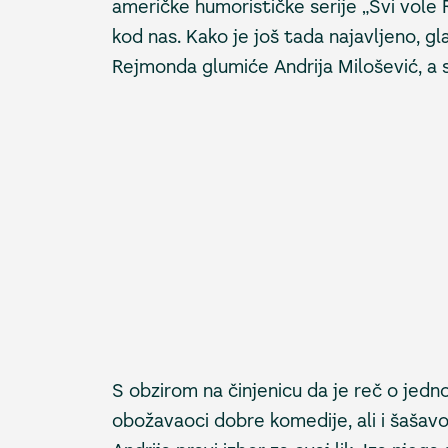
američke humorističke serije „Svi vole
kod nas. Kako je još tada najavljeno, 
Rejmonda glumiće Andrija Milošević, a se
S obzirom na činjenicu da je reč o jedn
obožavaoci dobre komedije, ali i šašavo