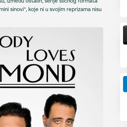
 su, između ostalih, serije sličnog formata
ini sinovi“, koje ni u svojim reprizama nisu