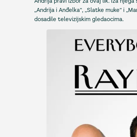
Andrija pravi izbor za ovaj lik. Iza njega
„Andrija i Anđelka“, „Slatke muke“ i „Mam
dosadile televizijskim gledaocima.