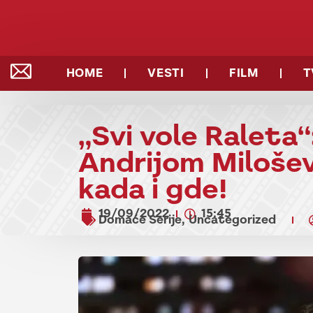
HOME
VESTI
FILM
T
„Svi vole Raleta“
Andrijom Miloše
kada i gde!
19/09/2022
15:45
Domaće Serije
Uncategorized
,