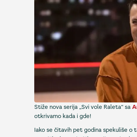
Stiže nova serija „Svi vole Raleta“ sa
A
otkrivamo kada i gde!
Iako se čitavih pet godina spekuliše o