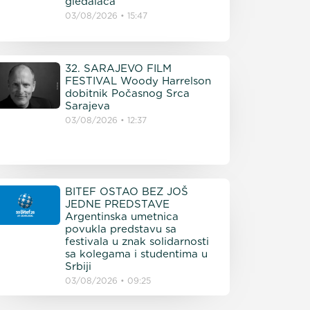
gledalaca
03/08/2026
15:47
32. SARAJEVO FILM
FESTIVAL Woody Harrelson
dobitnik Počasnog Srca
Sarajeva
03/08/2026
12:37
BITEF OSTAO BEZ JOŠ
JEDNE PREDSTAVE
Argentinska umetnica
povukla predstavu sa
festivala u znak solidarnosti
sa kolegama i studentima u
Srbiji
03/08/2026
09:25