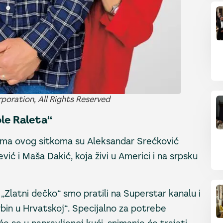
poration, All Rights Reserved
ole Raleta“
ima ovog sitkoma su Aleksandar Srećković
ević i Maša Dakić, koja živi u Americi i na srpsku
 „Zlatni dečko“ smo pratili na Superstar kanalu i
rbin u Hrvatskoj“. Specijalno za potrebe