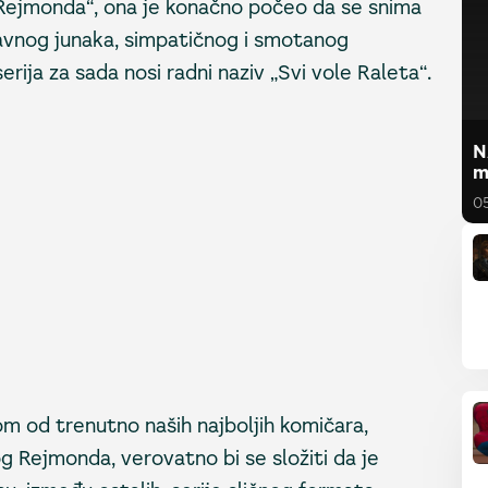
 Rejmonda“, ona je konačno počeo da se snima
glavnog junaka, simpatičnog i smotanog
rija za sada nosi radni naziv „Svi vole Raleta“.
N
m
0
om od trenutno naših najboljih komičara,
g Rejmonda, verovatno bi se složiti da je