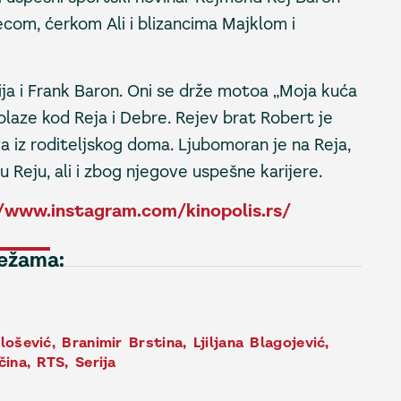
om, ćerkom Ali i blizancima Majklom i
rija i Frank Baron. Oni se drže motoa „Moja kuća
dolaze kod Reja i Debre. Rejev brat Robert je
ava iz roditeljskog doma. Ljubomoran je na Reja,
ju Reju, ali i zbog njegove uspešne karijere.
/www.instagram.com/kinopolis.rs/
režama:
lošević
,
Branimir Brstina
,
Ljiljana Blagojević
,
čina
,
RTS
,
Serija