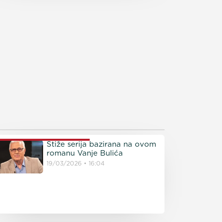
ROČITAJTE JOŠ
Stiže serija bazirana na ovom
romanu Vanje Bulića
19/03/2026
16:04