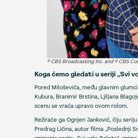
® CBS Broadcasting Inc. and © CBS Cor
Koga ćemo gledati u seriji „Svi v
Pored Miloševića, među glavnim glumc
Kubura, Branimir Brstina, Ljiljana Blagoj
scenu se vraća upravo ovom rolom.
Režiraće ga Ognjen Janković, čiju seriju
Predrag Ličina, autor filma „Poslednji S