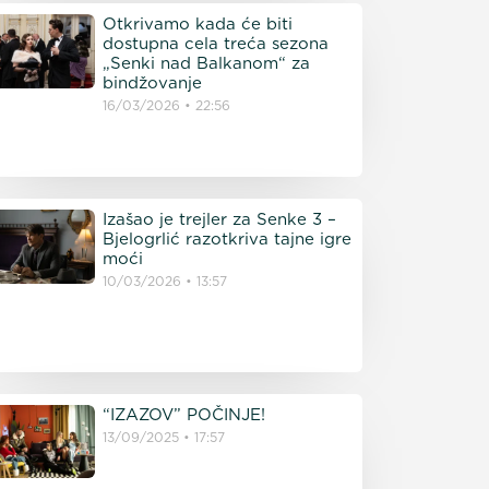
Otkrivamo kada će biti
dostupna cela treća sezona
„Senki nad Balkanom“ za
bindžovanje
16/03/2026
22:56
Izašao je trejler za Senke 3 –
Bjelogrlić razotkriva tajne igre
moći
10/03/2026
13:57
“IZAZOV” POČINJE!
13/09/2025
17:57