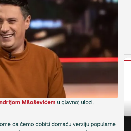
N
ndrijom Miloševićem
u glavnoj ulozi,
 tome da ćemo dobiti domaću verziju popularne