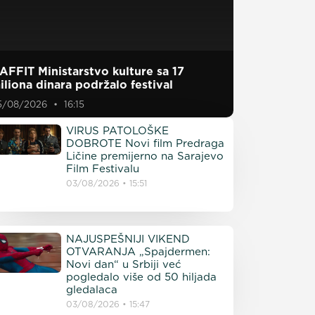
AFFIT Ministarstvo kulture sa 17
iliona dinara podržalo festival
5/08/2026
16:15
VIRUS PATOLOŠKE
DOBROTE Novi film Predraga
Ličine premijerno na Sarajevo
Film Festivalu
03/08/2026
15:51
NAJUSPEŠNIJI VIKEND
OTVARANJA „Spajdermen:
Novi dan“ u Srbiji već
pogledalo više od 50 hiljada
gledalaca
03/08/2026
15:47