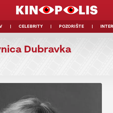
V
CELEBRITY
POZORIŠTE
INTE
vnica Dubravka