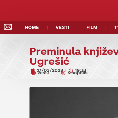
HOME
VESTI
FILM
T
Preminula knjiže
Ugrešić
17/03/2023
19:33
Vesti
Kinopolis