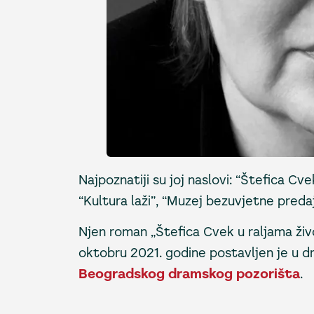
Najpoznatiji su joj naslovi: “Štefica Cve
“Kultura laži”, “Muzej bezuvjetne predaje
Njen roman „Štefica Cvek u raljama život
oktobru 2021. godine postavljen je u dr
Beogradskog dramskog pozorišta
.