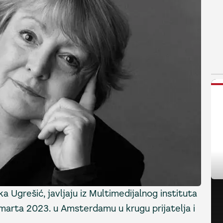
N
a Ugrešić, javljaju iz Multimedijalnog instituta
. marta 2023. u Amsterdamu u krugu prijatelja i