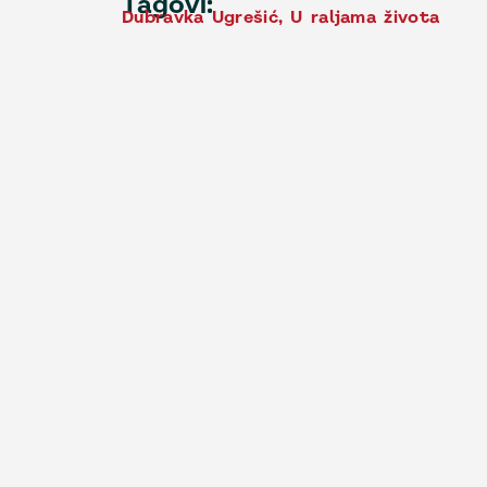
Tagovi:
Dubravka Ugrešić
,
U raljama života