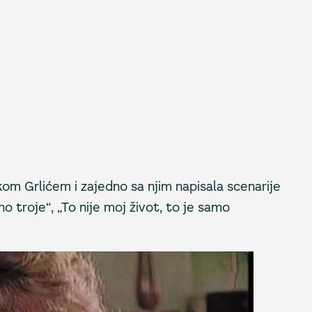
kom Grlićem i zajedno sa njim napisala scenarije
o troje“, „To nije moj život, to je samo