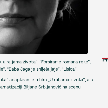
P
k u raljama života”, “Forsiranje romana reke”,
”, “Baba Jaga je snijela jaje”, “Lisica”.
a“ adaptiran je u film „U raljama života“, a u
amatizaciji Biljane Srbljanović na scenu