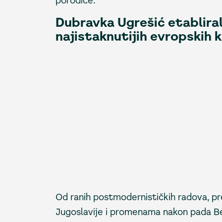
porodice.
Dubravka Ugrešić etabliral
najistaknutijih evropskih k
Od ranih postmodernističkih radova, p
Jugoslavije i promenama nakon pada Berl