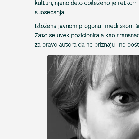
kulturi, njeno delo obileženo je retkom
suosećanja.
Izložena javnom progonu i medijskom ši
Zato se uvek pozicionirala kao transnaci
za pravo autora da ne priznaju i ne pošt