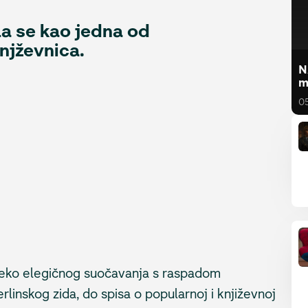
a se kao jedna od
njževnica.
N
m
0
reko elegičnog suočavanja s raspadom
inskog zida, do spisa o popularnoj i književnoj