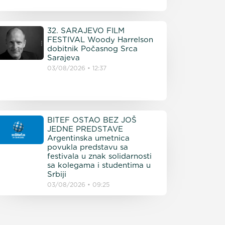
32. SARAJEVO FILM
FESTIVAL Woody Harrelson
dobitnik Počasnog Srca
Sarajeva
03/08/2026
12:37
BITEF OSTAO BEZ JOŠ
JEDNE PREDSTAVE
Argentinska umetnica
povukla predstavu sa
festivala u znak solidarnosti
sa kolegama i studentima u
Srbiji
03/08/2026
09:25