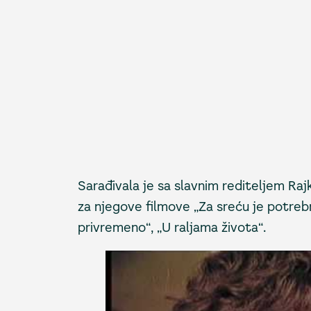
Sarađivala je sa slavnim rediteljem Raj
za njegove filmove „Za sreću je potrebn
privremeno“, „U raljama života“.