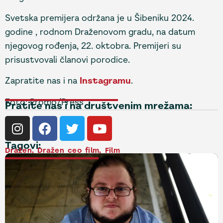
Svetska premijera održana je u Šibeniku 2024.
godine , rodnom Draženovom gradu, na datum
njegovog rođenja, 22. oktobra. Premijeri su
prisustvovali članovi porodice.
Zapratite nas i na
Instagramu
.
Foto: Promo/Press
Pratite nas i na društvenim mrežama:
Tagovi:
Dražen
,
Dražen ceo film
,
Film
NAJNOVIJE VESTI