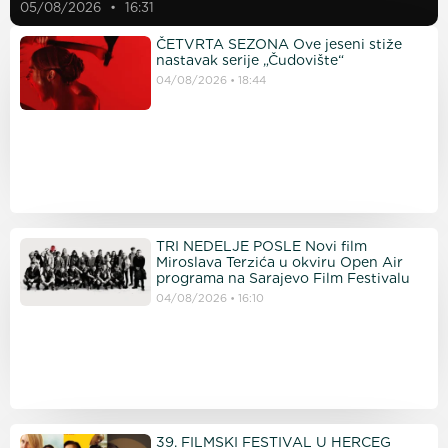
05/08/2026
16:31
ČETVRTA SEZONA Ove jeseni stiže
nastavak serije „Čudovište“
04/08/2026
18:44
TRI NEDELJE POSLE Novi film
Miroslava Terzića u okviru Open Air
programa na Sarajevo Film Festivalu
04/08/2026
16:10
39. FILMSKI FESTIVAL U HERCEG