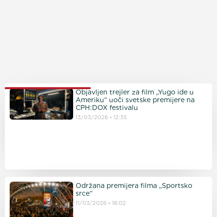
PROČITAJTE JOŠ
Objavljen trejler za film „Yugo ide u
Ameriku“ uoči svetske premijere na
CPH:DOX festivalu
13/03/2026
12:35
Održana premijera filma „Sportsko
srce“
11/03/2026
18:02