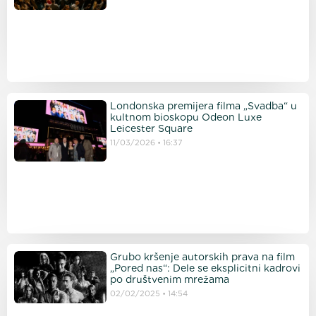
Londonska premijera filma „Svadba“ u
kultnom bioskopu Odeon Luxe
Leicester Square
11/03/2026
16:37
Grubo kršenje autorskih prava na film
„Pored nas“: Dele se eksplicitni kadrovi
po društvenim mrežama
02/02/2025
14:54