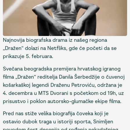
Najnovija biografska drama iz našeg regiona
„Dražen“ dolazi na Netfliks, gde će početi da se
prikazuje 5. februara.
Svečana beogradska premijera hrvatskog igranog
filma „Dražen“ reditelja Danila Šerbedžije o čuvenoj
košarkaškoj legendi Draženu Petroviću, održana je
4. decembra u MTS Dvorani s početkom od 19h, uz
prisustvo i poklon autorsko-glumačke ekipe filma.
Pred nas stiže velika biografija čoveka koji je
ostavio dubok traga u istoriji sporta, Snimljen
povodom šest decenija od rođenja nekadašnjeg