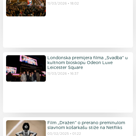
11/03/2026
18:02
Londonska premijera filma „Svadba“ u
kultnom bioskopu Odeon Luxe
Leicester Square
11/03/2026
16:37
Film „Dražen“ o prerano preminulom
slavnom košarkašu stiže na Netfliks
03/02/2025
01:22