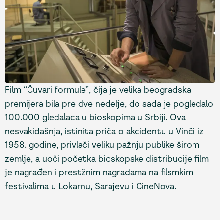
Film “Čuvari formule”, čija je velika beogradska
premijera bila pre dve nedelje, do sada je pogledalo
100.000 gledalaca u bioskopima u Srbiji. Ova
nesvakidašnja, istinita priča o akcidentu u Vinči iz
1958. godine, privlači veliku pažnju publike širom
zemlje, a uoči početka bioskopske distribucije film
je nagrađen i prestžnim nagradama na filsmkim
festivalima u Lokarnu, Sarajevu i CineNova.