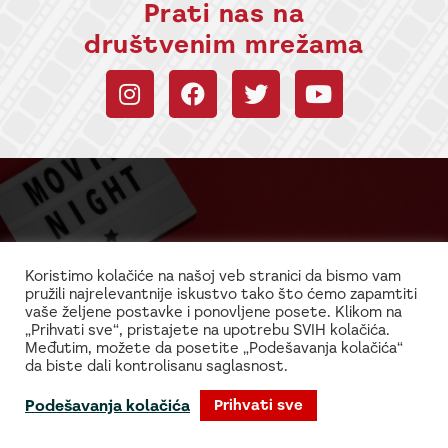
Prati nas na
društvenim mrežama
Budi uvek u toku sa
informacijama!
Koristimo kolačiće na našoj veb stranici da bismo vam
pružili najrelevantnije iskustvo tako što ćemo zapamtiti
Najnovije vesti iz sveta filma i glume
vaše željene postavke i ponovljene posete. Klikom na
„Prihvati sve“, pristajete na upotrebu SVIH kolačića.
Međutim, možete da posetite „Podešavanja kolačića“
da biste dali kontrolisanu saglasnost.
Podešavanja kolačića
Prihvati sve
© 2026 Kinopolis.rs
Kontakt
O nama
Politika privatnosti