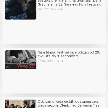
Svetska premijera filma „Komšija“ Dana
Grabnara na 32. Sarajevo Film Festivalu
28/07/2026
12:41
Niški filmski festival biće održan od 29.
avgusta do 3. septembra
27/07/2026
14:54
Otkrivamo kada će biti dostupna cela
treća sezona „Senki nad Balkanom“ za