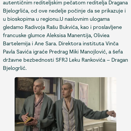
autentičnim rediteljskim pečatom reditelja Dragana
Bjelogrlića, od ove nedelje počinje da se prikazuje i
u bioskopima u regionu.U naslovnim ulogama
gledamo Radivoja Rašu Bukvića, kao i proslavljene
francuske glumce Aleksisa Manentija, Oliviea
Bartelemija i Ane Sara. Direktora instituta Vinča
Pavla Savića igraće Predrag Miki Manojlović, a šefa
državne bezbednosti SFRJ Leku Rankovića – Dragan
Bjelogrlić.