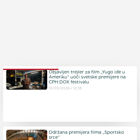
PROČITAJTE JOŠ
Objavljen trejler za film „Yugo ide u
Ameriku“ uoči svetske premijere na
CPH:DOX festivalu
13/03/2026
12:35
Održana premijera filma „Sportsko
srce“