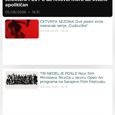
apolitičan
05/08/2026
16:31
ČETVRTA SEZONA Ove jeseni stiže
nastavak serije „Čudovište“
04/08/2026
18:44
TRI NEDELJE POSLE Novi film
Miroslava Terzića u okviru Open Air
programa na Sarajevo Film Festivalu
04/08/2026
16:10