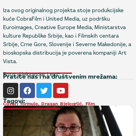
Iza ovog originalnog projekta stoje produkcijske
kuće CobraFilm i United Media, uz podršku
Euroimages, Creative Europe Media, Ministarstva
kulture Republike Srbije, kao i Filmskih centara
Srbije, Crne Gore, Slovenije i Severne Makedonije, a
bioskopska distribucija je poverena kompaniji Art
Vista.
Foto: Aleksandar Letić
Pratite nas i na društvenim mrežama:
Tagovi:
Čuvari formule
,
Dragan Bjelogrlić
,
Film
NAJNOVIJE VESTI