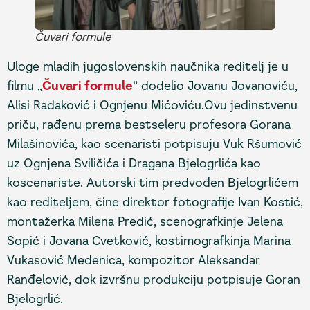
Čuvari formule
Uloge mladih jugoslovenskih naučnika reditelj je u
filmu „
Čuvari formule
“ dodelio Jovanu Jovanoviću,
Alisi Radaković i Ognjenu Mićoviću.Ovu jedinstvenu
priču, rađenu prema bestseleru profesora Gorana
Milašinovića, kao scenaristi potpisuju Vuk Ršumović
uz Ognjena Sviličića i Dragana Bjelogrlića kao
koscenariste. Autorski tim predvođen Bjelogrlićem
kao rediteljem, čine direktor fotografije Ivan Kostić,
montažerka Milena Predić, scenografkinje Jelena
Sopić i Jovana Cvetković, kostimografkinja Marina
Vukasović Medenica, kompozitor Aleksandar
Ranđelović, dok izvršnu produkciju potpisuje Goran
Bjelogrlić.