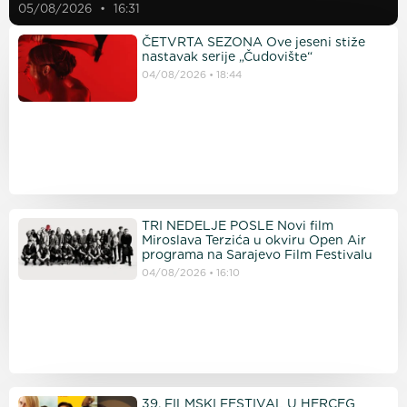
05/08/2026
16:31
ČETVRTA SEZONA Ove jeseni stiže
nastavak serije „Čudovište“
04/08/2026
18:44
TRI NEDELJE POSLE Novi film
Miroslava Terzića u okviru Open Air
programa na Sarajevo Film Festivalu
04/08/2026
16:10
39. FILMSKI FESTIVAL U HERCEG