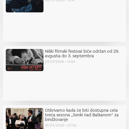
Niški filmski festival biće održan od 29.
avgusta do 3. septembra
27/07/2026
14:54
Otkrivamo kada će biti dostupna cela
treća sezona „Senki nad Balkanom“ za
bindžovanje
16/03/2026
22:56