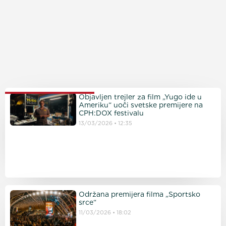
PROČITAJTE JOŠ
Objavljen trejler za film „Yugo ide u
Ameriku“ uoči svetske premijere na
CPH:DOX festivalu
13/03/2026
12:35
Održana premijera filma „Sportsko
srce“
11/03/2026
18:02