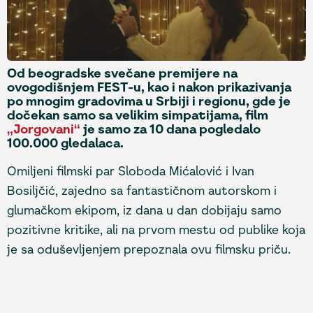
Od beogradske svečane premijere na
ovogodišnjem FEST-u, kao i nakon prikazivanja
po mnogim gradovima u Srbiji i regionu, gde je
dočekan samo sa velikim simpatijama, film
„Jorgovani“
je samo za 10 dana pogledalo
100.000 gledalaca.
Omiljeni filmski par Sloboda Mićalović i Ivan
Bosiljčić, zajedno sa fantastičnom autorskom i
glumačkom ekipom, iz dana u dan dobijaju samo
pozitivne kritike, ali na prvom mestu od publike koja
je sa oduševljenjem prepoznala ovu filmsku priču.