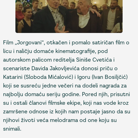
Film „Jorgovani“, otkačen i pomalo satiričan film o
licu i naličju domaće kinematografije, pod
autorskom palicom reditelja Siniše Cvetića i
scenariste Davida Jakovljevića donosi priču o
Katarini (Sloboda Mićalović) i Igoru (Ivan Bosiljčić)
koji se susreću jedne večeri na dodeli nagrada za
najbolju domaću seriju godine. Pored njih, prisutni
su i ostali članovi filmske ekipe, koji nas vode kroz
zamršene odnose iz kojih nam postaje jasno da su
njihovi životi veća melodrama od one koju su
snimali.