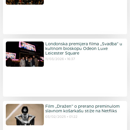
Londonska premijera filma „Svadba“ u
kultnom bioskopu Odeon Luxe
Leicester Square
11/03/2026
16:37
Film „Dražen“ o prerano preminulom
slavnom košarkašu stiže na Netfliks
03/02/2025
01:22