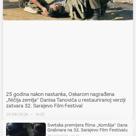
25 godina nakon nastanka, Oskarom nagrađena
„Ničija zemlja“ Danisa Tanovića u restauriranoj verziji
zatvara 32. Sarajevo Film Festival
01/08/2026
14:33
Svetska premijera filma „Komšija“ Dana
Grabnara na 32. Sarajevo Film Festivalu
28/07/2026
12:41