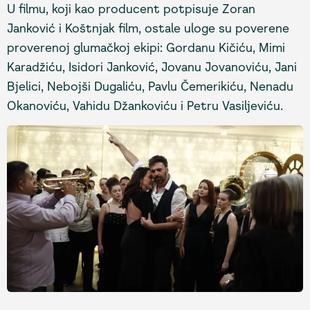
U filmu, koji kao producent potpisuje Zoran
Janković i Koštnjak film, ostale uloge su poverene
proverenoj glumačkoj ekipi: Gordanu Kičiću, Mimi
Karadžiću, Isidori Janković, Jovanu Jovanoviću, Jani
Bjelici, Nebojši Dugaliću, Pavlu Čemerikiću, Nenadu
Okanoviću, Vahidu Džankoviću i Petru Vasiljeviću.