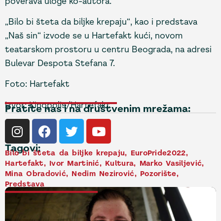
poverava uloge ko-autora.
„Bilo bi šteta da biljke krepaju“, kao i predstava
„Naš sin“ izvode se u Hartefakt kući, novom
teatarskom prostoru u centru Beograda, na adresi
Bulevar Despota Stefana 7.
Foto: Hartefakt
Izvor: Kinopolis/Hartefakt
Pratite nas i na društvenim mrežama:
Tagovi:
Bilo bi šteta da biljke krepaju
,
EuroPride2022
,
Hartefakt
,
Ivor Martinić
,
Kultura
,
Marko Vasiljević
,
Mina Obradović
,
Nedim Nezirović
,
Pozorište
,
Predstava
NAJNOVIJE VESTI