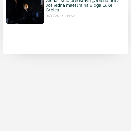
Gledali smo predstavu „Obična priča“:
Još jedna maestralna uloga Luke
Grbića
01/11/2023
14:32