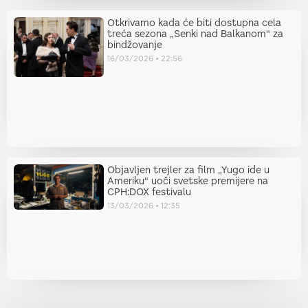
Otkrivamo kada će biti dostupna cela
treća sezona „Senki nad Balkanom“ za
bindžovanje
16/03/2026
22:56
Objavljen trejler za film „Yugo ide u
Ameriku“ uoči svetske premijere na
CPH:DOX festivalu
13/03/2026
12:35