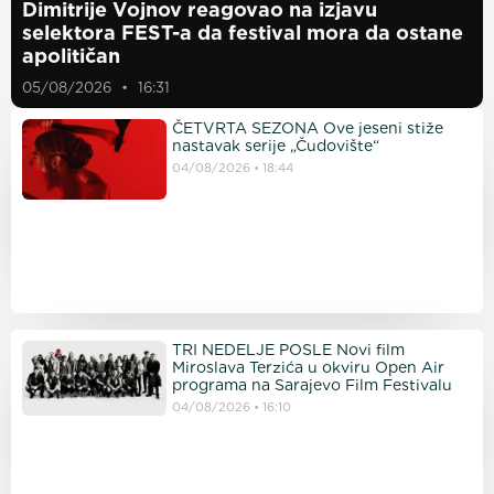
Dimitrije Vojnov reagovao na izjavu
selektora FEST-a da festival mora da ostane
apolitičan
05/08/2026
16:31
ČETVRTA SEZONA Ove jeseni stiže
nastavak serije „Čudovište“
04/08/2026
18:44
TRI NEDELJE POSLE Novi film
Miroslava Terzića u okviru Open Air
programa na Sarajevo Film Festivalu
04/08/2026
16:10