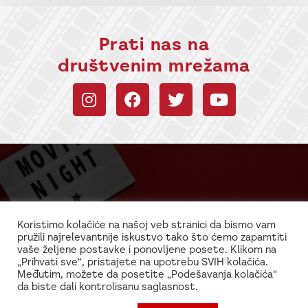
Prati nas na
društvenim mrežama
Budi uvek u toku sa
informacijama!
Koristimo kolačiće na našoj veb stranici da bismo vam
pružili najrelevantnije iskustvo tako što ćemo zapamtiti
Najnovije vesti iz sveta filma i glume
vaše željene postavke i ponovljene posete. Klikom na
„Prihvati sve“, pristajete na upotrebu SVIH kolačića.
Međutim, možete da posetite „Podešavanja kolačića“
da biste dali kontrolisanu saglasnost.