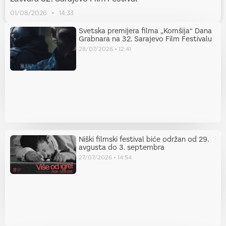
01/08/2026
14:33
Svetska premijera filma „Komšija“ Dana
Grabnara na 32. Sarajevo Film Festivalu
28/07/2026
12:41
Niški filmski festival biće održan od 29.
avgusta do 3. septembra
27/07/2026
14:54