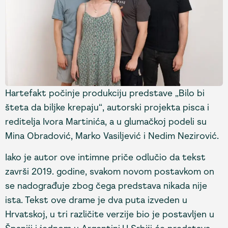
Hartefakt počinje produkciju predstave „Bilo bi
šteta da biljke krepaju“, autorski projekta pisca i
reditelja Ivora Martinića, a u glumačkoj podeli su
Mina Obradović, Marko Vasiljević i Nedim Nezirović.
Iako je autor ove intimne priče odlučio da tekst
završi 2019. godine, svakom novom postavkom on
se nadograđuje zbog čega predstava nikada nije
ista. Tekst ove drame je dva puta izveden u
Hrvatskoj, u tri različite verzije bio je postavljen u