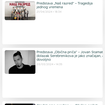
Predstava „Naš razred“ – Tragedija
jednog vremena
21/04/2024
18:34
Predstava „Obična priča“ – Jovan Stamato
dolazak Serebrenikova je jako značajan, al
dovoljno p
03/03/2024
14:35