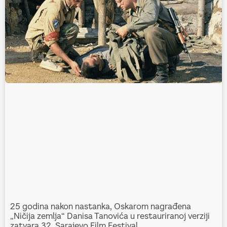
25 godina nakon nastanka, Oskarom nagrađena
„Ničija zemlja“ Danisa Tanovića u restauriranoj verziji
zatvara 32. Sarajevo Film Festival