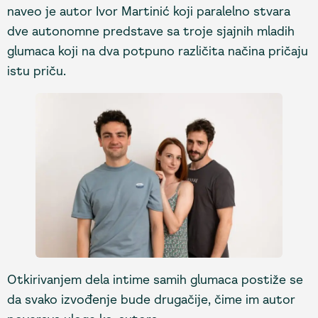
naveo je autor Ivor Martinić koji paralelno stvara
dve autonomne predstave sa troje sjajnih mladih
glumaca koji na dva potpuno različita načina pričaju
istu priču.
Otkirivanjem dela intime samih glumaca postiže se
da svako izvođenje bude drugačije, čime im autor