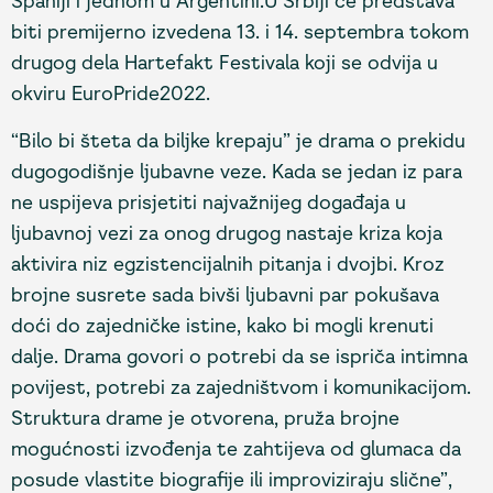
Španiji i jednom u Argentini.U Srbiji će predstava
biti premijerno izvedena 13. i 14. septembra tokom
drugog dela Hartefakt Festivala koji se odvija u
okviru EuroPride2022.
“Bilo bi šteta da biljke krepaju” je drama o prekidu
dugogodišnje ljubavne veze. Kada se jedan iz para
ne uspijeva prisjetiti najvažnijeg događaja u
ljubavnoj vezi za onog drugog nastaje kriza koja
aktivira niz egzistencijalnih pitanja i dvojbi. Kroz
brojne susrete sada bivši ljubavni par pokušava
doći do zajedničke istine, kako bi mogli krenuti
dalje. Drama govori o potrebi da se ispriča intimna
povijest, potrebi za zajedništvom i komunikacijom.
Struktura drame je otvorena, pruža brojne
mogućnosti izvođenja te zahtijeva od glumaca da
posude vlastite biografije ili improviziraju slične”,