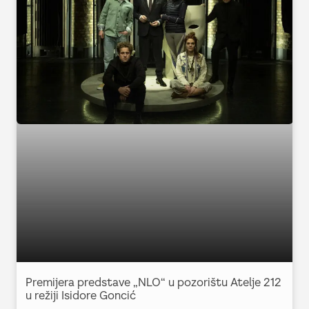
Premijera predstave „NLO“ u pozorištu Atelje 212
u režiji Isidore Goncić