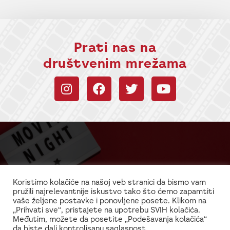
Prati nas na
društvenim mrežama
Budi uvek u toku sa
informacijama!
Koristimo kolačiće na našoj veb stranici da bismo vam
pružili najrelevantnije iskustvo tako što ćemo zapamtiti
Najnovije vesti iz sveta filma i glume
vaše željene postavke i ponovljene posete. Klikom na
„Prihvati sve“, pristajete na upotrebu SVIH kolačića.
Međutim, možete da posetite „Podešavanja kolačića“
da biste dali kontrolisanu saglasnost.