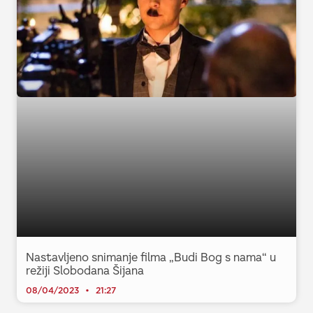
Nastavljeno snimanje filma „Budi Bog s nama“ u
režiji Slobodana Šijana
08/04/2023
21:27