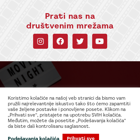
Prati nas na
društvenim mrežama
Budi uvek u toku sa
informacijama!
Koristimo kolačiće na našoj veb stranici da bismo vam
pružili najrelevantnije iskustvo tako što ćemo zapamtiti
Najnovije vesti iz sveta filma i glume
vaše željene postavke i ponovljene posete. Klikom na
„Prihvati sve“, pristajete na upotrebu SVIH kolačića.
Međutim, možete da posetite „Podešavanja kolačića“
da biste dali kontrolisanu saglasnost.
Podešavanja kolačića
Prihvati sve