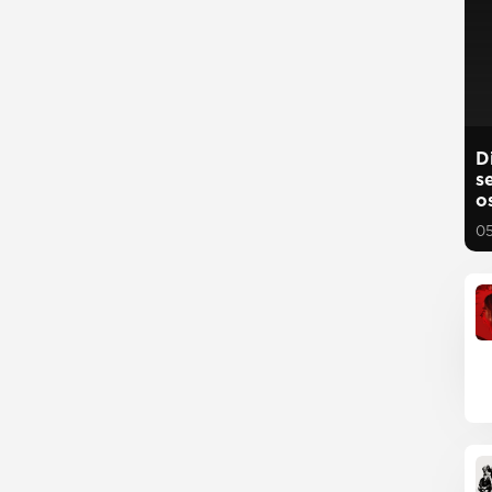
D
s
o
0