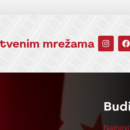
uštvenim mrežama
Bud
Najnovi