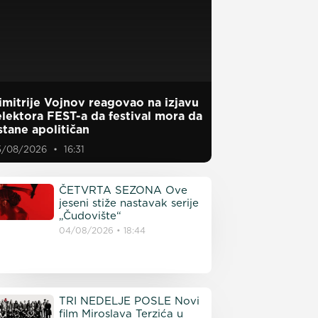
imitrije Vojnov reagovao na izjavu
elektora FEST-a da festival mora da
stane apolitičan
5/08/2026
16:31
ČETVRTA SEZONA Ove
jeseni stiže nastavak serije
„Čudovište“
04/08/2026
18:44
TRI NEDELJE POSLE Novi
film Miroslava Terzića u