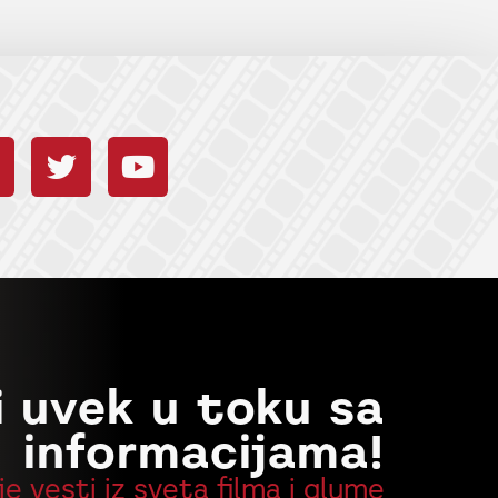
i uvek u toku sa
informacijama!
je vesti iz sveta filma i glume