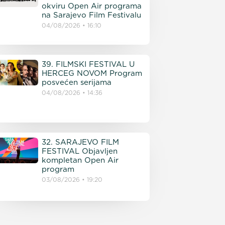
okviru Open Air programa
na Sarajevo Film Festivalu
04/08/2026
16:10
39. FILMSKI FESTIVAL U
HERCEG NOVOM Program
posvećen serijama
04/08/2026
14:36
32. SARAJEVO FILM
FESTIVAL Objavljen
kompletan Open Air
program
03/08/2026
19:20