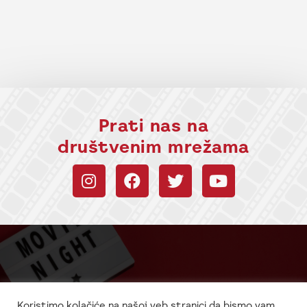
Prati nas na
društvenim mrežama
Budi uvek u toku sa
Koristimo kolačiće na našoj veb stranici da bismo vam