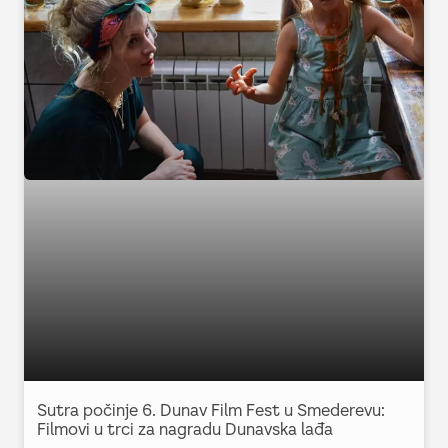
Sutra počinje 6. Dunav Film Fest u Smederevu:
Filmovi u trci za nagradu Dunavska lađa