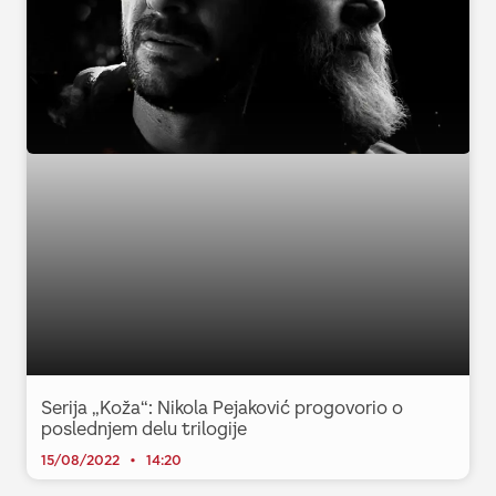
Serija „Koža“: Nikola Pejaković progovorio o
poslednjem delu trilogije
15/08/2022
14:20