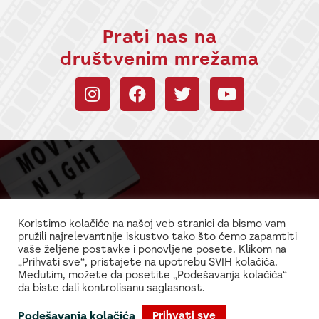
Prati nas na
društvenim mrežama
Budi uvek u toku sa
informacijama!
Koristimo kolačiće na našoj veb stranici da bismo vam
pružili najrelevantnije iskustvo tako što ćemo zapamtiti
Najnovije vesti iz sveta filma i glume
vaše željene postavke i ponovljene posete. Klikom na
„Prihvati sve“, pristajete na upotrebu SVIH kolačića.
Međutim, možete da posetite „Podešavanja kolačića“
da biste dali kontrolisanu saglasnost.
Podešavanja kolačića
Prihvati sve