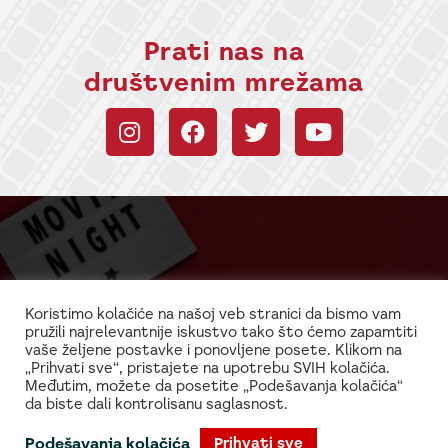
Prati nas na
društvenim mrežama
Budi uvek u toku sa
informacijama!
Koristimo kolačiće na našoj veb stranici da bismo vam
pružili najrelevantnije iskustvo tako što ćemo zapamtiti
Najnovije vesti iz sveta filma i glume
vaše željene postavke i ponovljene posete. Klikom na
„Prihvati sve“, pristajete na upotrebu SVIH kolačića.
Međutim, možete da posetite „Podešavanja kolačića“
da biste dali kontrolisanu saglasnost.
Podešavanja kolačića
Prihvati sve