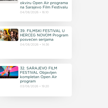
okviru Open Air programa
na Sarajevo Film Festivalu
04/08/2026
16:10
39. FILMSKI FESTIVAL U
HERCEG NOVOM Program
posvećen serijama
04/08/2026
14:36
32. SARAJEVO FILM
FESTIVAL Objavljen
kompletan Open Air
program
03/08/2026
19:20