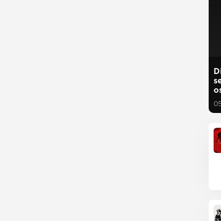
D
s
o
0