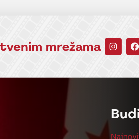
uštvenim mrežama
Bud
Najnovi