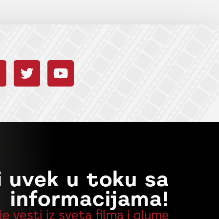
i uvek u toku sa
informacijama!
je vesti iz sveta filma i glume