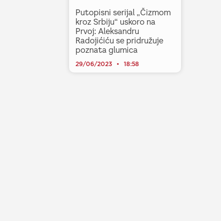
Putopisni serijal „Čizmom
kroz Srbiju“ uskoro na
Prvoj: Aleksandru
Radojićiću se pridružuje
poznata glumica
29/06/2023
18:58