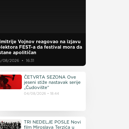
imitrije Vojnov reagovao na izjavu
elektora FEST-a da festival mora da
stane apolitičan
5/08/2026
16:31
ČETVRTA SEZONA Ove
jeseni stiže nastavak serije
„Čudovište“
04/08/2026
18:44
TRI NEDELJE POSLE Novi
film Miroslava Terzića u