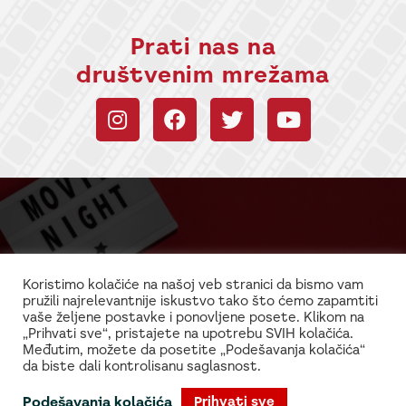
Prati nas na
društvenim mrežama
Budi uvek u toku sa
informacijama!
Koristimo kolačiće na našoj veb stranici da bismo vam
pružili najrelevantnije iskustvo tako što ćemo zapamtiti
Najnovije vesti iz sveta filma i glume
vaše željene postavke i ponovljene posete. Klikom na
„Prihvati sve“, pristajete na upotrebu SVIH kolačića.
Međutim, možete da posetite „Podešavanja kolačića“
da biste dali kontrolisanu saglasnost.
Podešavanja kolačića
Prihvati sve