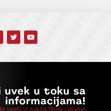
i uvek u toku sa
informacijama!
je vesti iz sveta filma i glume