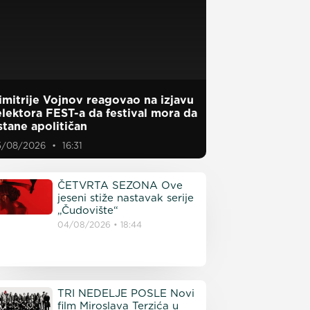
imitrije Vojnov reagovao na izjavu
elektora FEST-a da festival mora da
stane apolitičan
5/08/2026
16:31
ČETVRTA SEZONA Ove
jeseni stiže nastavak serije
„Čudovište“
04/08/2026
18:44
TRI NEDELJE POSLE Novi
film Miroslava Terzića u