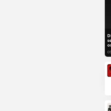
D
s
o
0