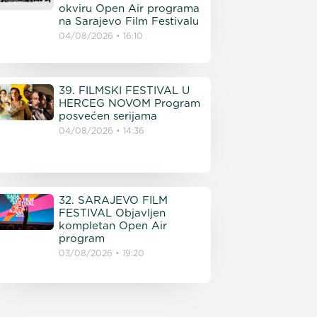
okviru Open Air programa
na Sarajevo Film Festivalu
04/08/2026
16:10
39. FILMSKI FESTIVAL U
HERCEG NOVOM Program
posvećen serijama
04/08/2026
14:36
32. SARAJEVO FILM
FESTIVAL Objavljen
kompletan Open Air
program
03/08/2026
19:20