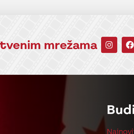
uštvenim mrežama
Bud
Najnovi