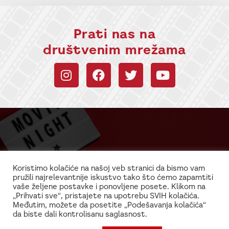
Prati nas na
društvenim mrežama
Budi uvek u toku sa
informacijama!
Koristimo kolačiće na našoj veb stranici da bismo vam
pružili najrelevantnije iskustvo tako što ćemo zapamtiti
Najnovije vesti iz sveta filma i glume
vaše željene postavke i ponovljene posete. Klikom na
„Prihvati sve“, pristajete na upotrebu SVIH kolačića.
Međutim, možete da posetite „Podešavanja kolačića“
da biste dali kontrolisanu saglasnost.