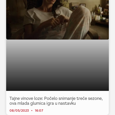
Tajne vinove loze: Počelo snimanje treće sezone,
ova mlada glumica igra u nastavku
08/05/2023
16:07