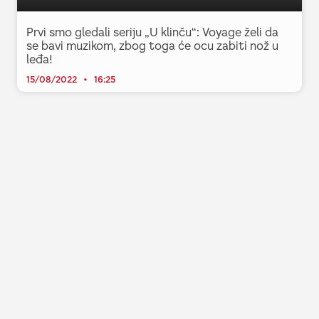
Prvi smo gledali seriju „U klinču“: Voyage želi da
se bavi muzikom, zbog toga će ocu zabiti nož u
leđa!
15/08/2022
16:25