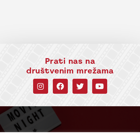
Prati nas na
društvenim mrežama
Budi uvek u toku sa