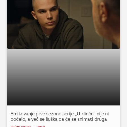
Emitovanje prve sezone serije „U klinču“ nije ni
počelo, a već se šuška da će se snimati druga