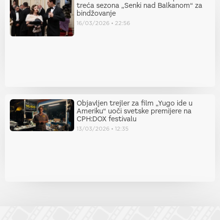
treća sezona „Senki nad Balkanom“ za
bindžovanje
16/03/2026
22:56
Objavljen trejler za film „Yugo ide u
Ameriku“ uoči svetske premijere na
CPH:DOX festivalu
13/03/2026
12:35