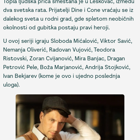
Topla ljudska priča smeštana je u Leskovac, između
dva svetska rata. Prijatelji Dine i Cone vraćaju se iz
dalekog sveta u rodni grad, gde spletom neobičnih
okolnosti od gubitka postaju pravi heroji.
U ovoj seriji igraju Sloboda Mićalović, Viktor Savić,
Nemanja Oliverić, Radovan Vujović, Teodora
Ristovski, Zoran Cvijanović, Mira Banjac, Dragan
Petrović Pele, Boža Marjanović, Andrija Stojković,
Ivan Bekjarev (kome je ovo i ujedno poslednja
uloga).