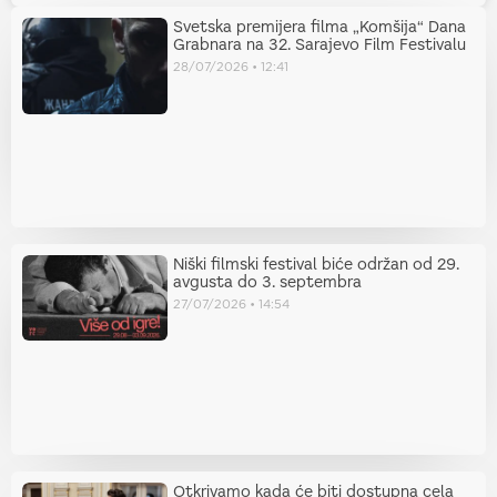
Svetska premijera filma „Komšija“ Dana
Grabnara na 32. Sarajevo Film Festivalu
28/07/2026
12:41
Niški filmski festival biće održan od 29.
avgusta do 3. septembra
27/07/2026
14:54
Otkrivamo kada će biti dostupna cela