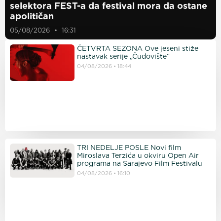
selektora FEST-a da festival mora da ostane
apolitičan
05/08/2026
16:31
ČETVRTA SEZONA Ove jeseni stiže
nastavak serije „Čudovište“
04/08/2026
18:44
TRI NEDELJE POSLE Novi film
Miroslava Terzića u okviru Open Air
programa na Sarajevo Film Festivalu
04/08/2026
16:10