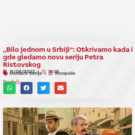
„Bilo jednom u Srbiji“: Otkrivamo kada i
gde gledamo novu seriju Petra
Ristovskog
11/08/2022
18:10
Domaće Serije
Kinopolis
Podeli: