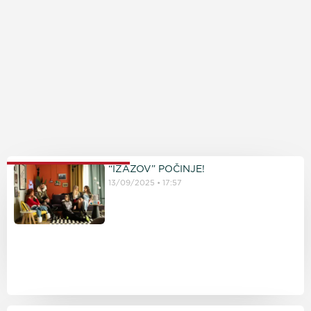
PROČITAJTE JOŠ
“IZAZOV” POČINJE!
13/09/2025
17:57