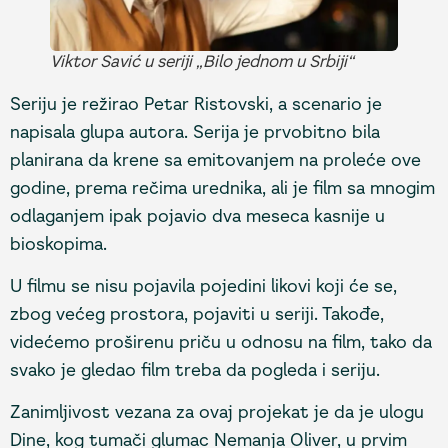
Viktor Savić u seriji „Bilo jednom u Srbiji“
Seriju je režirao Petar Ristovski, a scenario je
napisala glupa autora. Serija je prvobitno bila
planirana da krene sa emitovanjem na proleće ove
godine, prema rečima urednika, ali je film sa mnogim
odlaganjem ipak pojavio dva meseca kasnije u
bioskopima.
U filmu se nisu pojavila pojedini likovi koji će se,
zbog većeg prostora, pojaviti u seriji. Takođe,
videćemo proširenu priču u odnosu na film, tako da
svako je gledao film treba da pogleda i seriju.
Zanimljivost vezana za ovaj projekat je da je ulogu
Dine, kog tumači glumac Nemanja Oliver, u prvim