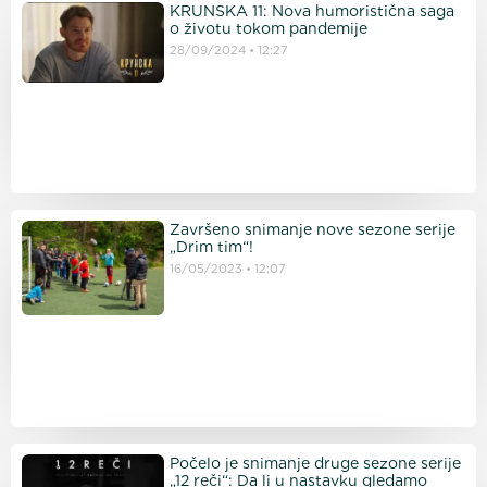
KRUNSKA 11: Nova humoristična saga
o životu tokom pandemije
28/09/2024
12:27
Završeno snimanje nove sezone serije
„Drim tim“!
16/05/2023
12:07
Počelo je snimanje druge sezone serije
„12 reči“: Da li u nastavku gledamo