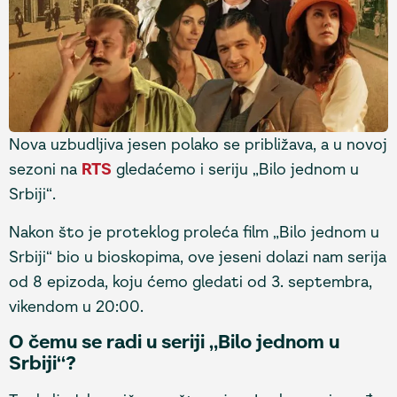
Nova uzbudljiva jesen polako se približava, a u novoj
sezoni na
RTS
gledaćemo i seriju „Bilo jednom u
Srbiji“.
Nakon što je proteklog proleća film „Bilo jednom u
Srbiji“ bio u bioskopima, ove jeseni dolazi nam serija
od 8 epizoda, koju ćemo gledati od 3. septembra,
vikendom u 20:00.
O čemu se radi u seriji „Bilo jednom u
Srbiji“?