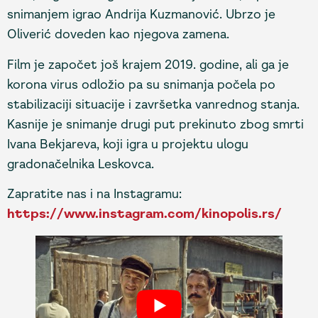
snimanjem igrao Andrija Kuzmanović. Ubrzo je
Oliverić doveden kao njegova zamena.
Film je započet još krajem 2019. godine, ali ga je
korona virus odložio pa su snimanja počela po
stabilizaciji situacije i završetka vanrednog stanja.
Kasnije je snimanje drugi put prekinuto zbog smrti
Ivana Bekjareva, koji igra u projektu ulogu
gradonačelnika Leskovca.
Zapratite nas i na Instagramu:
https://www.instagram.com/kinopolis.rs/