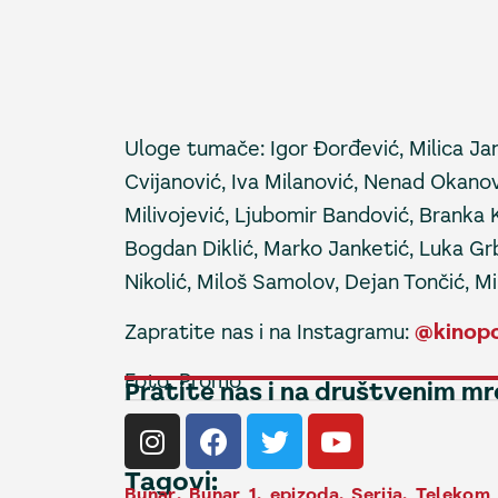
Uloge tumače: Igor Đorđević, Milica Jan
Cvijanović, Iva Milanović, Nenad Okanov
Milivojević, Ljubomir Bandović, Branka 
Bogdan Diklić, Marko Janketić, Luka Grb
Nikolić, Miloš Samolov, Dejan Tončić, Mi
Zapratite nas i na Instagramu:
@kinopo
Foto: Promo
Pratite nas i na društvenim m
Tagovi:
Bunar
,
Bunar 1. epizoda
,
Serija
,
Telekom 