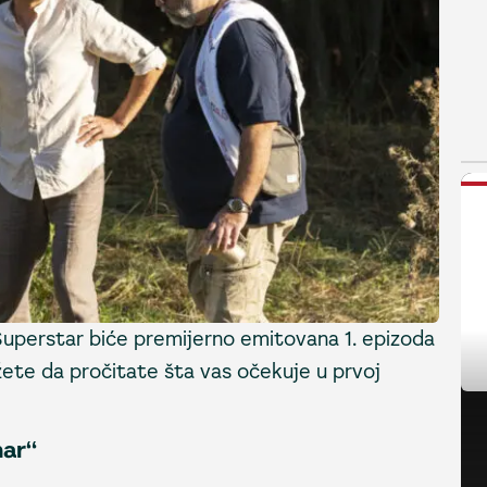
N
Superstar biće premijerno emitovana 1. epizoda
žete da pročitate šta vas očekuje u prvoj
nar“