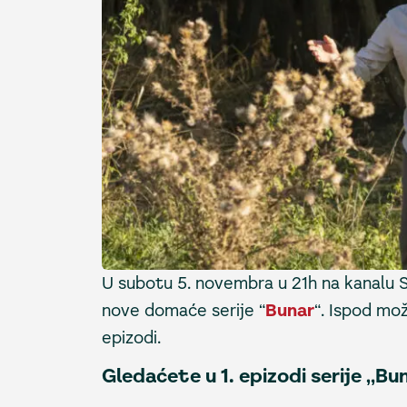
U subotu 5. novembra u 21h na kanalu 
nove domaće serije “
Bunar
“. Ispod mo
epizodi.
Gledaćete u 1. epizodi serije „Bu