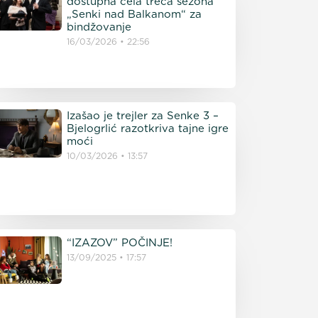
dostupna cela treća sezona
„Senki nad Balkanom“ za
bindžovanje
16/03/2026
22:56
Izašao je trejler za Senke 3 –
Bjelogrlić razotkriva tajne igre
moći
10/03/2026
13:57
“IZAZOV” POČINJE!
13/09/2025
17:57