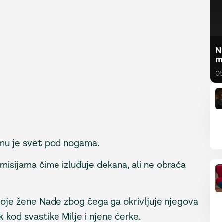
N
m
0
mu je svet pod nogama.
misijama čime izluđuje dekana, ali ne obraća
voje žene Nade zbog čega ga okrivljuje njegova
k kod svastike Milje i njene ćerke.