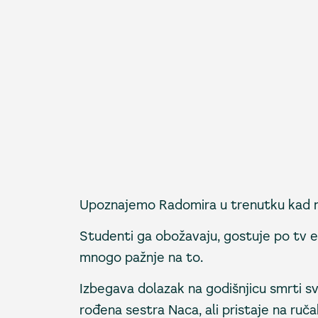
Upoznajemo Radomira u trenutku kad 
Studenti ga obožavaju, gostuje po tv e
mnogo pažnje na to.
Izbegava dolazak na godišnjicu smrti s
rođena sestra Naca, ali pristaje na ruča