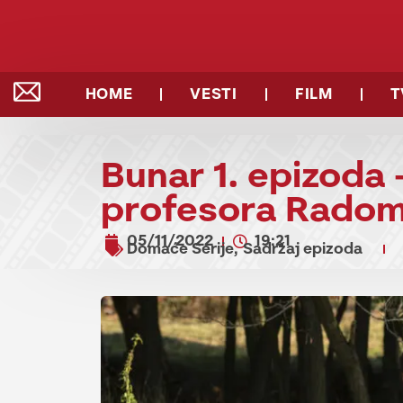
HOME
VESTI
FILM
T
Bunar 1. epizoda
profesora Radom
05/11/2022
19:21
Domaće Serije
Sadržaj epizoda
,