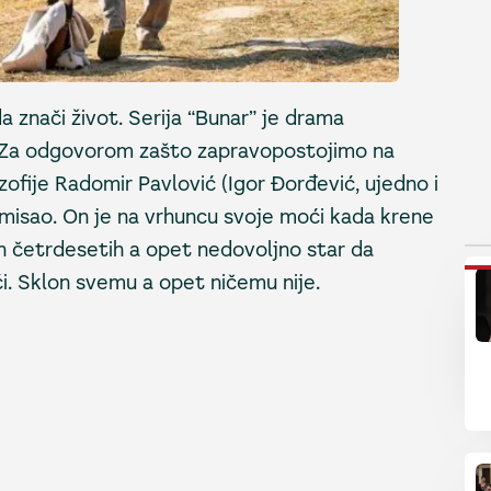
 znači život. Serija “Bunar” je drama
. Za odgovorom zašto zapravopostojimo na
zofije Radomir Pavlović (Igor Đorđević, ujedno i
 smisao. On je na vrhuncu svoje moći kada krene
h četrdesetih a opet nedovoljno star da
P
i. Sklon svemu a opet ničemu nije.