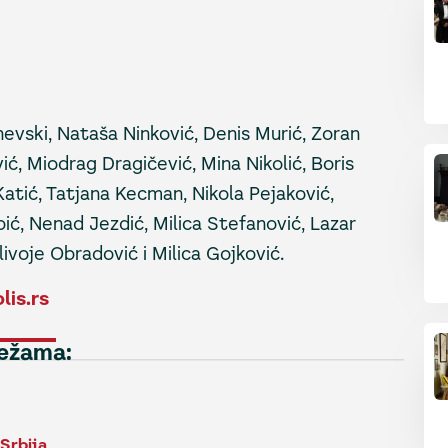
evski, Nataša Ninković, Denis Murić, Zoran
ić, Miodrag Dragičević, Mina Nikolić, Boris
Katić, Tatjana Kecman, Nikola Pejaković,
ić, Nenad Jezdić, Milica Stefanović, Lazar
livoje Obradović i Milica Gojković.
lis.rs
režama:
Srbija