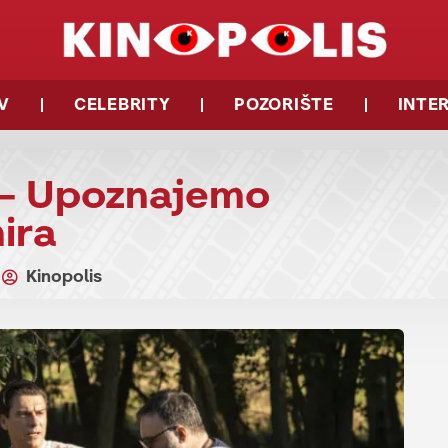
V
CELEBRITY
POZORIŠTE
INTE
 – Upoznajemo
ira
Kinopolis