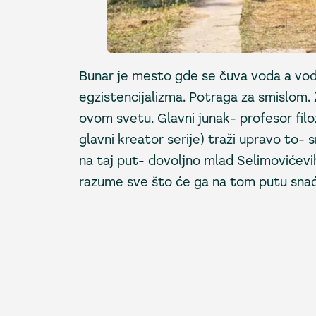
Bunar je mesto gde se čuva voda a voda
egzistencijalizma. Potraga za smislom
ovom svetu. Glavni junak- profesor filo
glavni kreator serije) traži upravo to-
na taj put- dovoljno mlad Selimovićevi
razume sve što će ga na tom putu snać