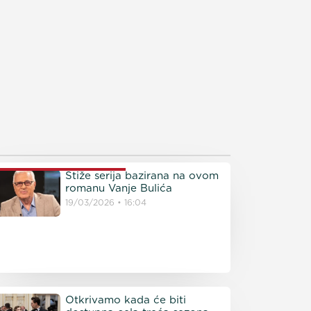
ROČITAJTE JOŠ
Stiže serija bazirana na ovom
romanu Vanje Bulića
19/03/2026
16:04
Otkrivamo kada će biti