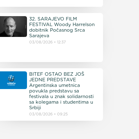
32. SARAJEVO FILM
FESTIVAL Woody Harrelson
dobitnik Počasnog Srca
Sarajeva
03/08/2026
12:37
BITEF OSTAO BEZ JOŠ
JEDNE PREDSTAVE
Argentinska umetnica
povukla predstavu sa
festivala u znak solidarnosti
sa kolegama i studentima u
Srbiji
03/08/2026
09:25