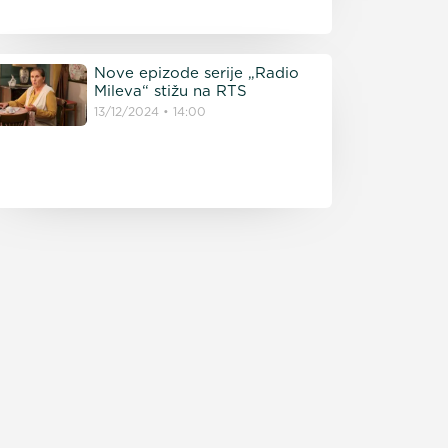
Nove epizode serije „Radio
Mileva“ stižu na RTS
13/12/2024
14:00