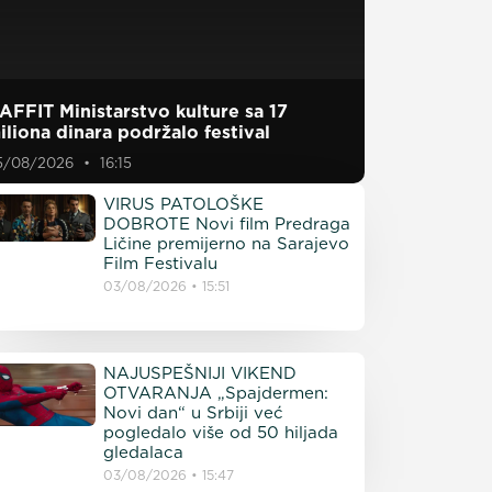
AFFIT Ministarstvo kulture sa 17
iliona dinara podržalo festival
5/08/2026
16:15
VIRUS PATOLOŠKE
DOBROTE Novi film Predraga
Ličine premijerno na Sarajevo
Film Festivalu
03/08/2026
15:51
NAJUSPEŠNIJI VIKEND
OTVARANJA „Spajdermen:
Novi dan“ u Srbiji već
pogledalo više od 50 hiljada
gledalaca
03/08/2026
15:47