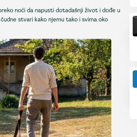
preko noći da napusti dotadašnji život i dođe u
čudne stvari kako njemu tako i svima oko