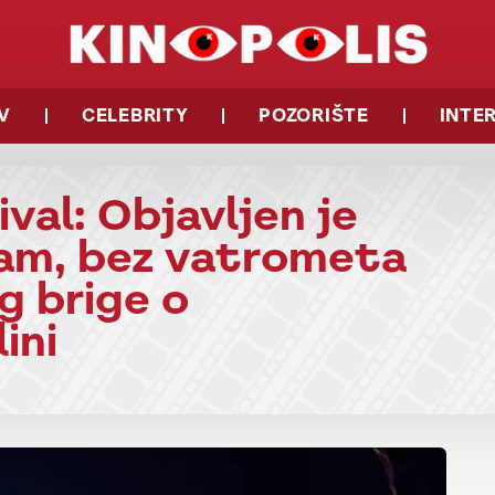
V
CELEBRITY
POZORIŠTE
INTE
ival: Objavljen je
am, bez vatrometa
g brige o
ini