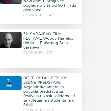
Novi dan“ u Srbiji već
pogledalo više od 50 hiljada
gledalaca
03/08/2026
15:47
32. SARAJEVO FILM
FESTIVAL Woody Harrelson
dobitnik Počasnog Srca
Sarajeva
03/08/2026
12:37
BITEF OSTAO BEZ JOŠ
JEDNE PREDSTAVE
Argentinska umetnica
povukla predstavu sa
festivala u znak solidarnosti
sa kolegama i studentima u
Srbiji
03/08/2026
09:25