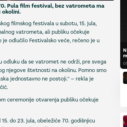
0. Pula film festival, bez vatrometa ma
 okolini.
og filmskog festivala u subotu, 15. jula,
nalnog vatrometa, ali publiku očekuje
 je odlučilo Festivalsko veće, rečeno je u
N
m
u odluku da se vatromet ne održi, pre svega
0
zbog njegove štetnosti na okolinu. Pomno smo
raska jednostavno ne postoji.“ – rekla je
čić.
m ceremonije otvarenja publiku očekuje
 15. do 23. jula, obeležiće 70. godišnjicu