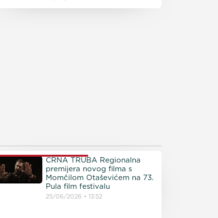
ROČITAJTE JOŠ
CRNA TRUBA Regionalna
premijera novog filma s
Momčilom Otaševićem na 73.
Pula film festivalu
25/06/2026
13:52