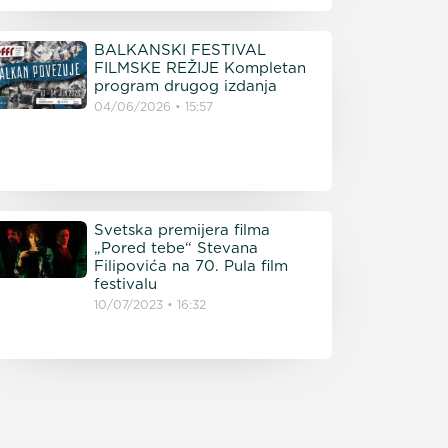
BALKANSKI FESTIVAL
FILMSKE REŽIJE Kompletan
program drugog izdanja
04/06/2026
15:57
Svetska premijera filma
„Pored tebe“ Stevana
Filipovića na 70. Pula film
festivalu
10/07/2023
16:32