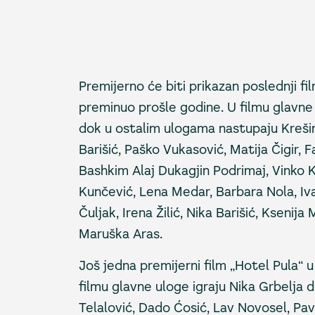
Premijerno će biti prikazan poslednji fil
preminuo prošle godine. U filmu glavne 
dok u ostalim ulogama nastupaju Krešimi
Barišić, Paško Vukasović, Matija Čigir, F
Bashkim Alaj Dukagjin Podrimaj, Vinko Kr
Kunčević, Lena Medar, Barbara Nola, Iva
Čuljak, Irena Žilić, Nika Barišić, Ksenija
Maruška Aras.
Još jedna premijerni film „Hotel Pula“ u 
filmu glavne uloge igraju Nika Grbelja 
Telalović, Dado Ćosić, Lav Novosel, Pav