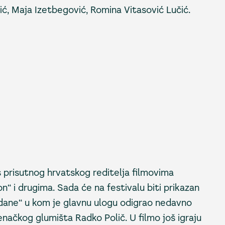
čić, Maja Izetbegović, Romina Vitasović Lučić.
s prisutnog hrvatskog reditelja filmovima
“ i drugima. Sada će na festivalu biti prikazan
dane“ u kom je glavnu ulogu odigrao nedavno
enačkog glumišta Radko Polič. U filmo još igraju