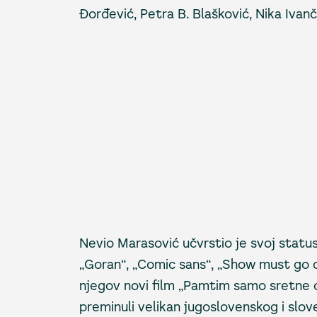
Đorđević, Petra B. Blašković, Nika Ivan
Nevio Marasović učvrstio je svoj statu
„Goran“, „Comic sans“, „Show must go on
njegov novi film „Pamtim samo sretne 
preminuli velikan jugoslovenskog i slov