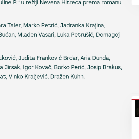
auline P.“ u režiji Nevena Hitreca prema romanu
ara Taler, Marko Petrić, Jadranka Krajina,
 Bućan, Mladen Vasari, Luka Petrušić, Domagoj
ković, Judita Franković Brdar, Aria Dunda,
 Jirsak, Igor Kovač, Borko Perić, Josip Brakus,
at, Vinko Kraljević, Dražen Kuhn.
P