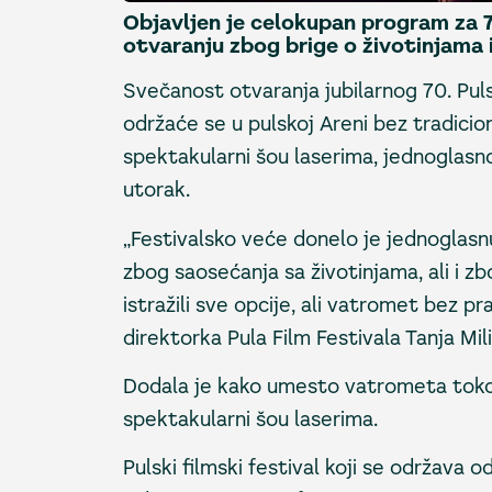
Objavljen je celokupan program za 7
otvaranju zbog brige o životinjama i
Svečanost otvaranja jubilarnog 70. Pulsk
održaće se u pulskoj Areni bez tradicio
spektakularni šou laserima, jednoglasno
utorak.
„Festivalsko veće donelo je jednoglasn
zbog saosećanja sa životinjama, ali i 
istražili sve opcije, ali vatromet bez p
direktorka Pula Film Festivala Tanja Mili
Dodala je kako umesto vatrometa toko
spektakularni šou laserima.
Pulski filmski festival koji se održava od