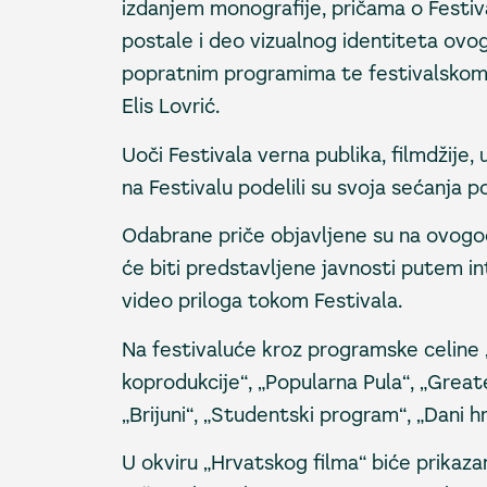
izdanjem monografije, pričama o Festiva
postale i deo vizualnog identiteta ovog
popratnim programima te festivalskom 
Elis Lovrić.
Uoči Festivala verna publika, filmdžije, u
na Festivalu podelili su svoja sećanja 
Odabrane priče objavljene su na ovogod
će biti predstavljene javnosti putem int
video priloga tokom Festivala.
Na festivaluće kroz programske celine 
koprodukcije“, „Popularna Pula“, „Greate
„Brijuni“, „Studentski program“, „Dani 
U okviru „Hrvatskog filma“ biće prikazan