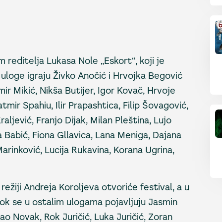
m reditelja Lukasa Nole „Eskort“, koji je
uloge igraju Živko Anočić i Hrvojka Begović
r Mikić, Nikša Butijer, Igor Kovač, Hrvoje
atmir Spahiu, Ilir Prapashtica, Filip Šovagović,
aljević, Franjo Dijak, Milan Pleština, Lujo
 Babić, Fiona Gllavica, Lana Meniga, Dajana
 Marinković, Lucija Rukavina, Korana Ugrina,
režiji Andreja Koroljeva otvoriće festival, a u
dok se u ostalim ulogama pojavljuju Jasmin
ao Novak, Rok Juričić, Luka Juričić, Zoran