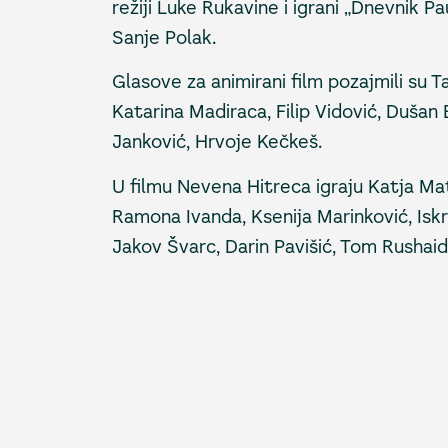
režiji Luke Rukavine i igrani „Dnevnik P
Sanje Polak.
Glasove za animirani film pozajmili su T
Katarina Madiraca, Filip Vidović, Dušan
Janković, Hrvoje Kečkeš.
U filmu Nevena Hitreca igraju Katja Mat
Ramona Ivanda, Ksenija Marinković, Iskra
Jakov Švarc, Darin Pavišić, Tom Rushaid