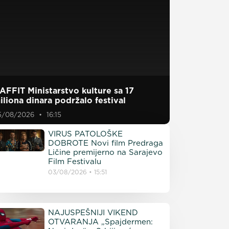
AFFIT Ministarstvo kulture sa 17
iliona dinara podržalo festival
5/08/2026
16:15
VIRUS PATOLOŠKE
DOBROTE Novi film Predraga
Ličine premijerno na Sarajevo
Film Festivalu
03/08/2026
15:51
NAJUSPEŠNIJI VIKEND
OTVARANJA „Spajdermen: