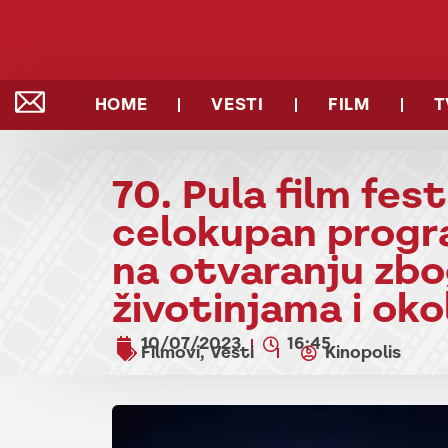
HOME
VESTI
FILM
T
70. Pula film fest
celokupan progr
na otvaranju zbo
životinjama i okol
10/07/2023
16:45
Filmovi
Vesti
Kinopolis
,