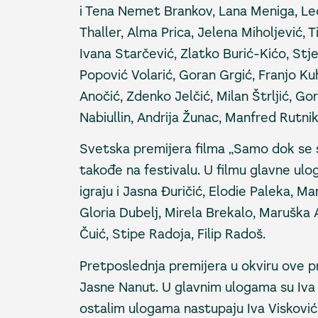
i Tena Nemet Brankov, Lana Meniga, Leon
Thaller, Alma Prica, Jelena Miholjević, T
Ivana Starčević, Zlatko Burić-Kićo, Stj
Popović Volarić, Goran Grgić, Franjo Kuh
Anočić, Zdenko Jelčić, Milan Štrljić, 
Nabiullin, Andrija Žunac, Manfred Rutnik
Svetska premijera filma „Samo dok se s
takođe na festivalu. U filmu glavne ulo
igraju i Jasna Đuričić, Elodie Paleka, M
Gloria Dubelj, Mirela Brekalo, Maruška
Čuić, Stipe Radoja, Filip Radoš.
Pretposlednja premijera u okviru ove p
Jasne Nanut. U glavnim ulogama su Iva J
ostalim ulogama nastupaju Iva Visković,