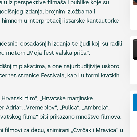
lu iz perspektive filmaša i publike koje su
odišnjeg izdanja, brojnim izložbama i
himnom u interpretaciji istarske kantautorke
česnici dosadašnjih izdanja te ljudi koji su radili
pod motom „Moja festivalska priča“.
išnjim plakatima, a one najuzbudljivije uskoro
ernet stranice Festivala, kao i u formi kratkih
„Hrvatski film“, „Hrvatske manjinske
r Adria“, „Vremeplov“, „Pulica“, „Ambrela“,
hrvatskog filma“ biti prikazano mnoštvo filmova.
i filmovi za decu, animirani „Cvrčak i Mravica“ u