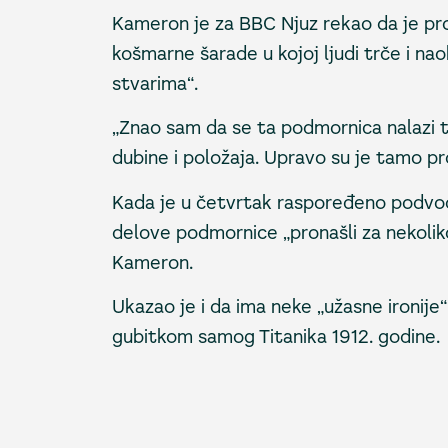
Kameron je za BBC Njuz rekao da je pro
košmarne šarade u kojoj ljudi trče i nao
stvarima“.
„Znao sam da se ta podmornica nalazi 
dubine i položaja. Upravo su je tamo pro
Kada je u četvrtak raspoređeno podvodn
delove podmornice „pronašli za nekolik
Kameron.
Ukazao je i da ima neke „užasne ironije
gubitkom samog Titanika 1912. godine.