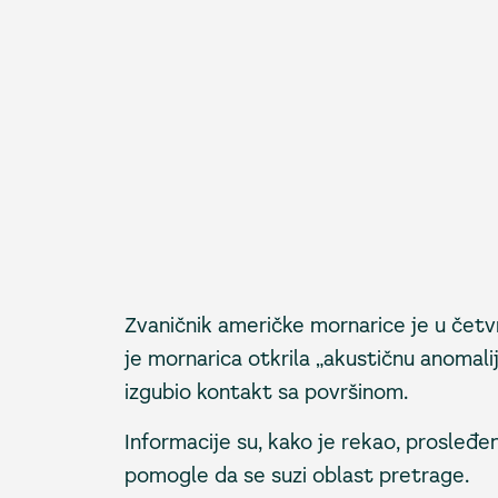
Zvaničnik američke mornarice je u če
je mornarica otkrila „akustičnu anomali
izgubio kontakt sa površinom.
Informacije su, kako je rekao, prosleđ
pomogle da se suzi oblast pretrage.