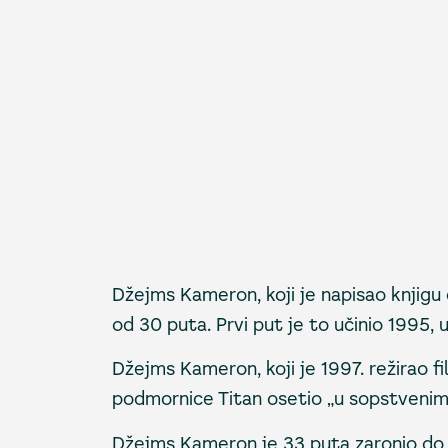
Džejms Kameron, koji je napisao knjigu o
od 30 puta. Prvi put je to učinio 1995
Džejms Kameron, koji je 1997. režirao f
podmornice Titan osetio „u sopstvenim
Džejms Kameron je 33 puta zaronio do o