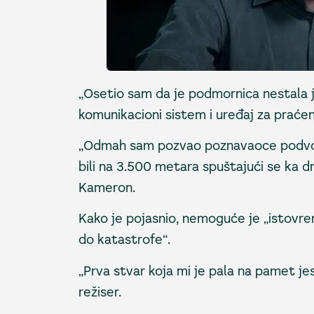
„Osetio sam da je podmornica nestala j
komunikacioni sistem i uređaj za praćen
„Odmah sam pozvao poznavaoce podvod
bili na 3.500 metara spuštajući se ka 
Kameron.
Kako je pojasnio, nemoguće je „istovrem
do katastrofe“.
„Prva stvar koja mi je pala na pamet jest
režiser.