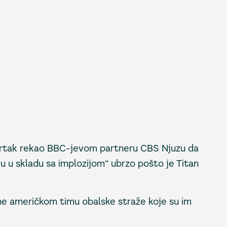
tvrtak rekao BBC-jevom partneru CBS Njuzu da
ju u skladu sa implozijom“ ubrzo pošto je Titan
ene američkom timu obalske straže koje su im