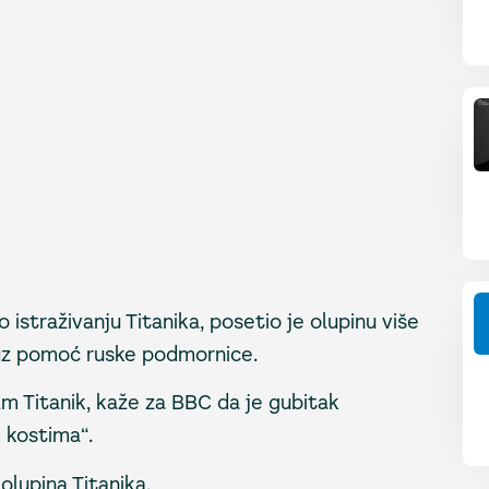
 istraživanju Titanika, posetio je olupinu više
, uz pomoć ruske podmornice.
ilm Titanik, kaže za BBC da je gubitak
 kostima“.
lupina Titanika.