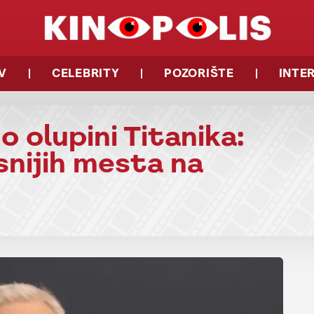
V
CELEBRITY
POZORIŠTE
INTE
 olupini Titanika:
nijih mesta na