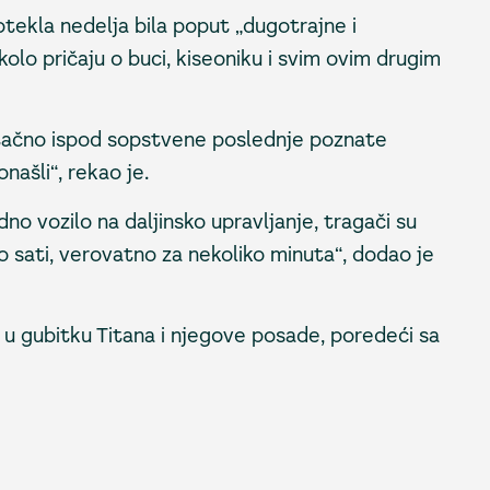
tekla nedelja bila poput „dugotrajne i
kolo pričaju o buci, kiseoniku i svim ovim drugim
tačno ispod sopstvene poslednje poznate
našli“, rekao je.
o vozilo na daljinsko upravljanje, tragači su
o sati, verovatno za nekoliko minuta“, dodao je
“ u gubitku Titana i njegove posade, poredeći sa