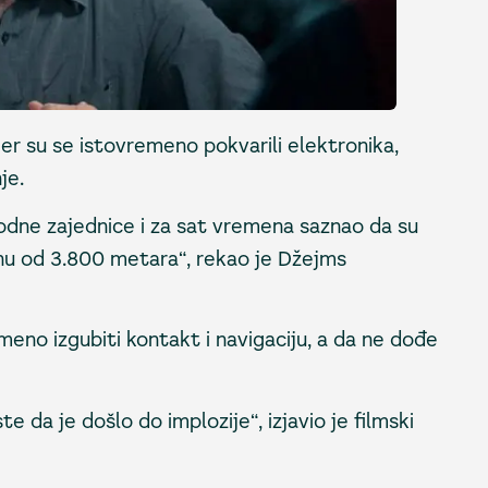
er su se istovremeno pokvarili elektronika,
je.
ne zajednice i za sat vremena saznao da su
dnu od 3.800 metara“, rekao je Džejms
eno izgubiti kontakt i navigaciju, a da ne dođe
e da je došlo do implozije“, izjavio je filmski