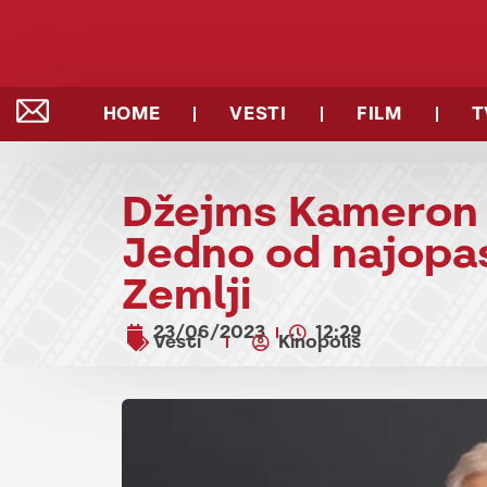
HOME
VESTI
FILM
T
Džejms Kameron o
Jedno od najopas
Zemlji
23/06/2023
12:29
Vesti
Kinopolis