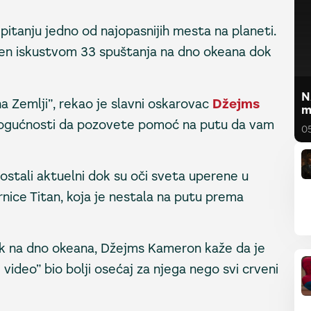
 u pitanju jedno od najopasnijih mesta na planeti.
učen iskustvom 33 spuštanja na dno okeana dok
N
a Zemlji”, rekao je slavni oskarovac
Džejms
m
 mogućnosti da pozovete pomoć na putu da vam
0
stali aktuelni dok su oči sveta uperene u
ice Titan, koja je nestala na putu prema
azak na dno okeana, Džejms Kameron kaže da je
 video” bio bolji osećaj za njega nego svi crveni