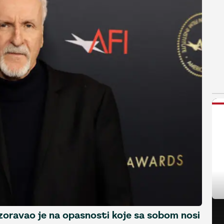
N
zoravao je na opasnosti koje sa sobom nosi