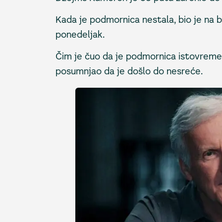
Kada je podmornica nestala, bio je na 
ponedeljak.
Čim je čuo da je podmornica istovremeno
posumnjao da je došlo do nesreće.