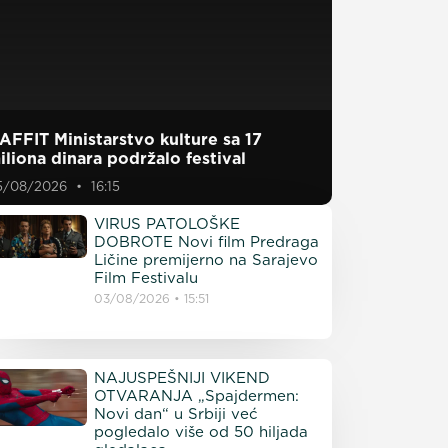
AFFIT Ministarstvo kulture sa 17
iliona dinara podržalo festival
5/08/2026
16:15
VIRUS PATOLOŠKE
DOBROTE Novi film Predraga
Ličine premijerno na Sarajevo
Film Festivalu
03/08/2026
15:51
NAJUSPEŠNIJI VIKEND
OTVARANJA „Spajdermen:
Novi dan“ u Srbiji već
pogledalo više od 50 hiljada