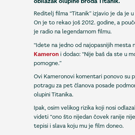
obilazak olupine broda Titanik.
Reditelj filma “Titanik” izjavio je da je
On je to rekao još 2012. godine, a po
je radio na legendarnom filmu.
“Idete na jedno od najopasnijih mesta n
Kameron
i dodao: “Nije baš da ste u
pomogne.”
Ovi Kameronovi komentari ponovo su po
potragu za pet članova posade podmorn
olupini Titanika.
Ipak, osim velikog rizika koji nosi odl
videti “ono što nijedan čovek ranije nije
tepisi i slava koju mu je film doneo.