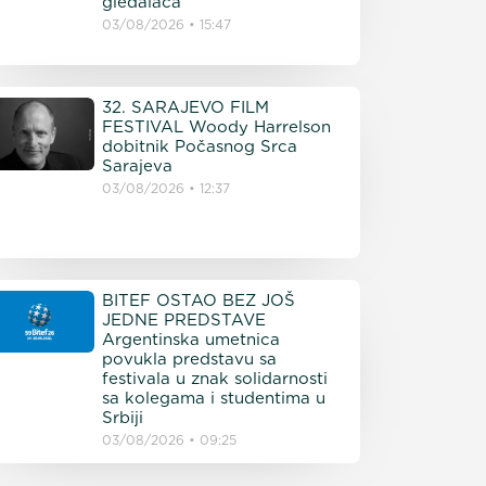
gledalaca
03/08/2026
15:47
32. SARAJEVO FILM
FESTIVAL Woody Harrelson
dobitnik Počasnog Srca
Sarajeva
03/08/2026
12:37
BITEF OSTAO BEZ JOŠ
JEDNE PREDSTAVE
Argentinska umetnica
povukla predstavu sa
festivala u znak solidarnosti
sa kolegama i studentima u
Srbiji
03/08/2026
09:25