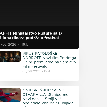
AFFIT Ministarstvo kulture sa 17
iliona dinara podržalo festival
5/08/2026
16:15
VIRUS PATOLOŠKE
DOBROTE Novi film Predraga
Ličine premijerno na Sarajevo
Film Festivalu
03/08/2026
15:51
NAJUSPEŠNIJI VIKEND
OTVARANJA „Spajdermen:
Novi dan“ u Srbiji već
pogledalo više od 50 hiljada