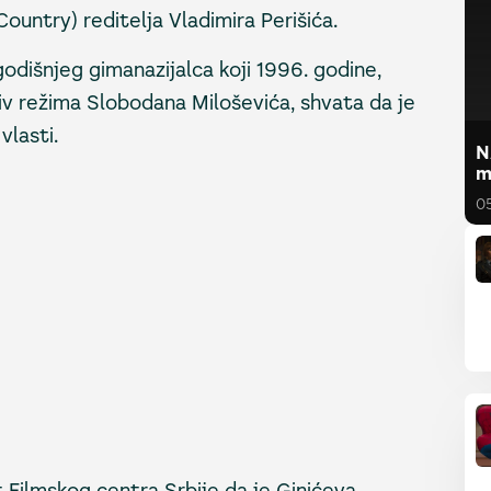
Country) reditelja Vladimira Perišića.
odišnjeg gimanazijalca koji 1996. godine,
v režima Slobodana Miloševića, shvata da je
lasti.
N
m
0
jt Filmskog centra Srbije da je Ginićeva