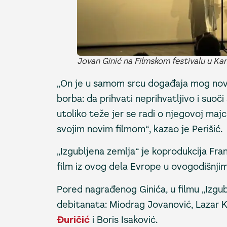
Jovan Ginić na Filmskom festivalu u Ka
„On je u samom srcu događaja mog novo
borba: da prihvati neprihvatljivo i suoči
utoliko teže jer se radi o njegovoj majc
svojim novim filmom“, kazao je Perišić.
„Izgubljena zemlja“ je koprodukcija Fran
film iz ovog dela Evrope u ovogodišnj
Pored nagrađenog Ginića, u filmu „Izgu
debitanata: Miodrag Jovanović, Lazar K
Đuričić
i Boris Isaković.