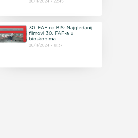
28/11/2024
22:45
30. FAF na BIS: Najgledaniji
filmovi 30. FAF-a u
bioskopima
28/11/2024
19:37