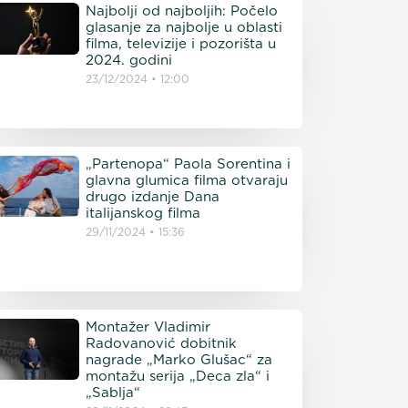
Najbolji od najboljih: Počelo
glasanje za najbolje u oblasti
filma, televizije i pozorišta u
2024. godini
23/12/2024
12:00
„Partenopa“ Paola Sorentina i
glavna glumica filma otvaraju
drugo izdanje Dana
italijanskog filma
29/11/2024
15:36
Montažer Vladimir
Radovanović dobitnik
nagrade „Marko Glušac“ za
montažu serija „Deca zla“ i
„Sablja“