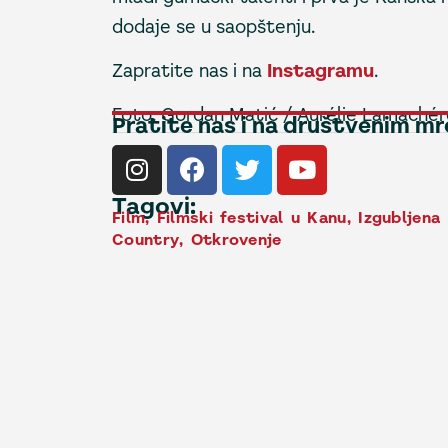
dodaje se u saopštenju.
Zapratite nas i na
Instagramu
.
Foto: Gordan Matić / Aurélie Lamachér
Pratite nas i na društvenim m
Tagovi:
Film
,
Filmski festival u Kanu
,
Izgubljena
Country
,
Otkrovenje