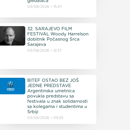
gledalaca
03/08/2026
15:47
32. SARAJEVO FILM
FESTIVAL Woody Harrelson
dobitnik Počasnog Srca
Sarajeva
03/08/2026
12:37
BITEF OSTAO BEZ JOŠ
JEDNE PREDSTAVE
Argentinska umetnica
povukla predstavu sa
festivala u znak solidarnosti
sa kolegama i studentima u
Srbiji
03/08/2026
09:25