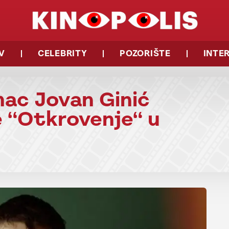
V
CELEBRITY
POZORIŠTE
INTE
mac Jovan Ginić
 “Otkrovenje“ u