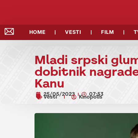
HOME
VESTI
FILM
T
Mladi srpski glu
dobitnik nagrade
Kanu
25/05/2023
07:53
Vesti
Kinopolis