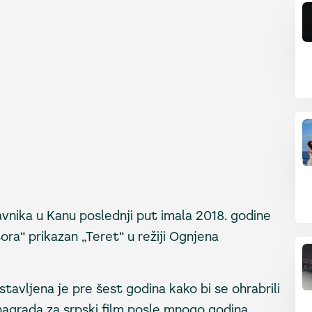
vnika u Kanu poslednji put imala 2018. godine
ra“ prikazan „Teret“ u režiji Ognjena
tavljena je pre šest godina kako bi se ohrabrili
nagrada za srpski film posle mnogo godina,