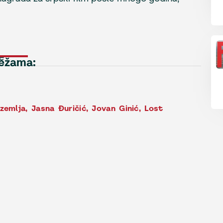
e
režama:
 zemlja
,
Jasna Đuričić
,
Jovan Ginić
,
Lost