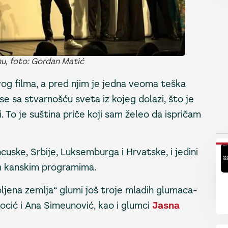
nu, foto: Gordan Matić
g filma, a pred njim je jedna veoma teška
 se sa stvarnošću sveta iz kojeg dolazi, što je
i. To je suština priče koji sam želeo da ispričam
P
cuske, Srbije, Luksemburga i Hrvatske, i jedini
im kanskim programima.
bljena zemlja“ glumi još troje mladih glumaca-
ocić i Ana Simeunović, kao i glumci
Jasna