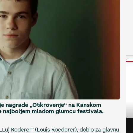
N
 je nagrade „Otkrovenje“ na Kanskom
je najboljem mladom glumcu festivala,
 „Luj Roderer“ (Louis Roederer), dobio za glavnu