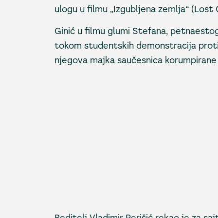
ulogu u filmu „Izgubljena zemlja“ (Lost 
Ginić u filmu glumi Stefana, petnaestog
tokom studentskih demonstracija proti
njegova majka saučesnica korumpirane v
Reditelj Vladimir Perišić rekao je za sa