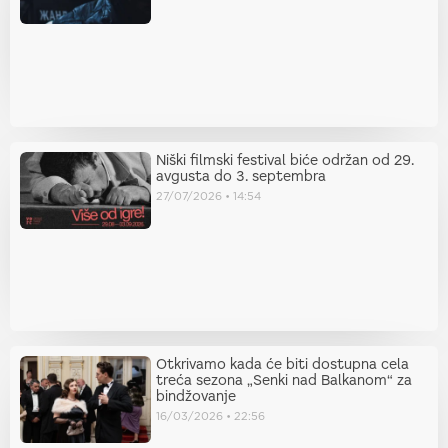
Niški filmski festival biće održan od 29.
avgusta do 3. septembra
27/07/2026
14:54
Otkrivamo kada će biti dostupna cela
treća sezona „Senki nad Balkanom“ za
bindžovanje
16/03/2026
22:56