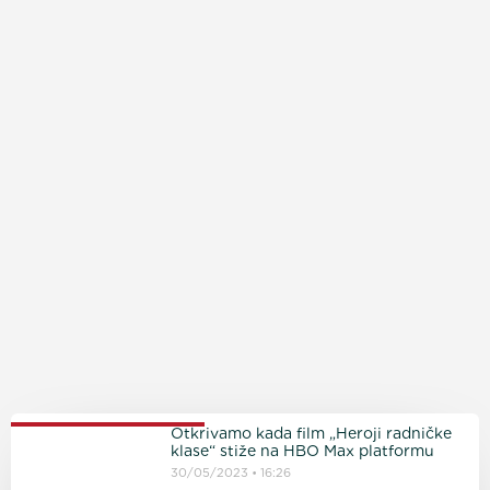
PROČITAJTE JOŠ
Otkrivamo kada film „Heroji radničke
klase“ stiže na HBO Max platformu
30/05/2023
16:26