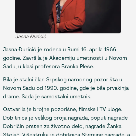
Jasna Đuričić
Jasna Đuričić je rođena u Rumi 16. aprila 1966.
godine. Završila je Akademiju umetnosti u Novom
Sadu, u klasi profesora Branka Pleše.
Bila je stalni član Srpskog narodnog pozorišta u
Novom Sadu od 1990. godine, gde je bila prvakinja
drame. Sada je samostalni umetnik.
Ostvarila je brojne pozorišne, filmske i TV uloge.
Dobitnica je velikog broja nagrada, poput nagrade
Dobričin prsten za životno delo, nagrade Žanka
Stokić. Višestruka je dobitnica Sterijine nagrade, a