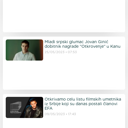
Mladi srpski glumac Jovan Ginić
dobitnik nagrade “Otkrovenje“ u Kanu
25/05/2023
07:53
Otkrivamo celu listu filmskih umetnika
iz Srbije koji su danas postali članovi
EFA
09/05/2023
17:43