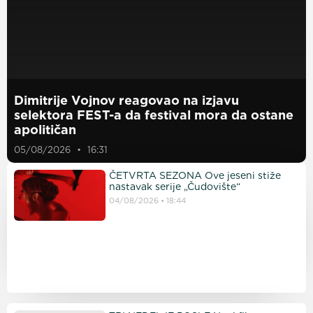
Dimitrije Vojnov reagovao na izjavu
selektora FEST-a da festival mora da ostane
apolitičan
05/08/2026
16:31
ČETVRTA SEZONA Ove jeseni stiže
nastavak serije „Čudovište“
04/08/2026
18:44