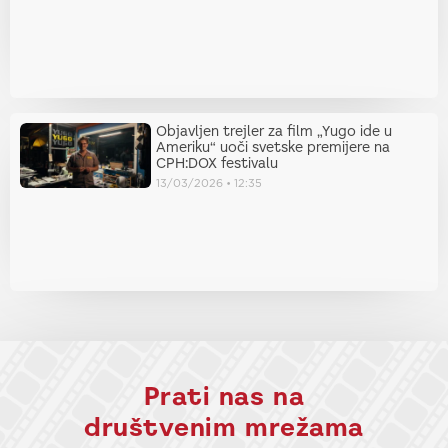
Objavljen trejler za film „Yugo ide u
Ameriku“ uoči svetske premijere na
CPH:DOX festivalu
13/03/2026
12:35
Prati nas na
društvenim mrežama