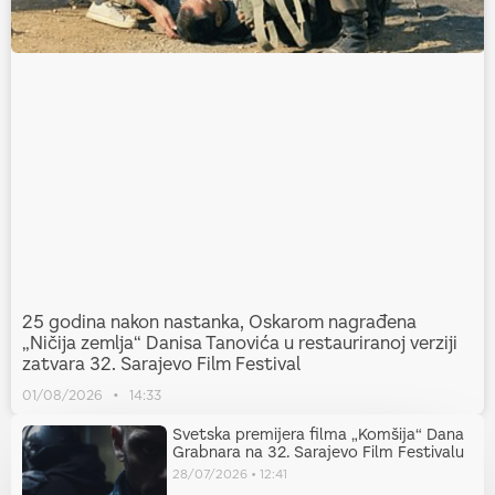
25 godina nakon nastanka, Oskarom nagrađena
„Ničija zemlja“ Danisa Tanovića u restauriranoj verziji
zatvara 32. Sarajevo Film Festival
01/08/2026
14:33
Svetska premijera filma „Komšija“ Dana
Grabnara na 32. Sarajevo Film Festivalu
28/07/2026
12:41