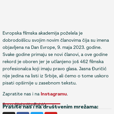
Evropska filmska akademija poželela je
dobrodošlicu svojim novim članovima čija su imena
objavljena na Dan Evrope, 9. maja 2023. godine.
Svake godine primaju se novi članovi, a ove godine
rekord je oboren jer je učlanjeno još 462 filmska
profesionalca koji imaju pravo glasa. Jasna Đuričić
nije jedina na listi iz Srbije, ali ćemo o tome uskoro
pisati opširnije u zasebnom tekstu.
Zapratite nas i na
Instagramu
.
Foto: Nebojša Babić
Pratite nas i na društvenim mrežama: