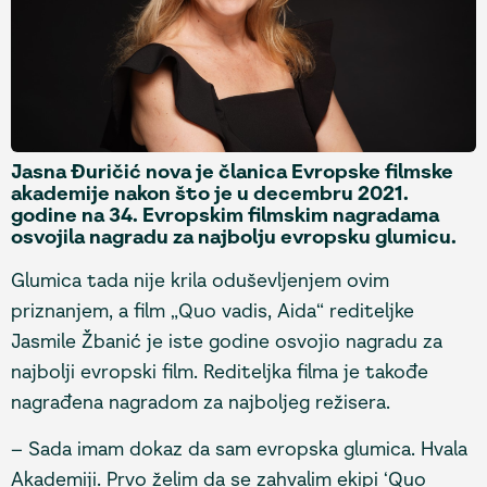
Jasna Đuričić nova je članica Evropske filmske
akademije nakon što je u decembru 2021.
godine na 34. Evropskim filmskim nagradama
osvojila nagradu za najbolju evropsku glumicu.
Glumica tada nije krila oduševljenjem ovim
priznanjem, a film „Quo vadis, Aida“ rediteljke
Jasmile Žbanić je iste godine osvojio nagradu za
najbolji evropski film. Rediteljka filma je takođe
nagrađena nagradom za najboljeg režisera.
– Sada imam dokaz da sam evropska glumica. Hvala
Akademiji. Prvo želim da se zahvalim ekipi ‘Quo