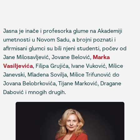
Jasna je inače i profesorka glume na Akademiji
umetnosti u Novom Sadu, a brojni poznati i
afirmisani glumci su bili njeni studenti, počev od
Jane Milosavljević, Jovane Belović,
Marka
Vasiljevića
, Filipa Grujića, Ivane Vuković, Milice
Janevski, Mladena Sovilja, Milice Trifunović do
Jovana Belobrkovića, Tijane Marković, Dragane
Dabović i mnogih drugih.