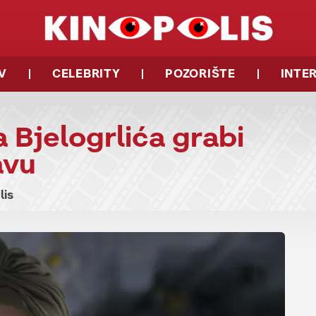
V
CELEBRITY
POZORIŠTE
INTE
 Bjelogrlića grabi
avu
lis