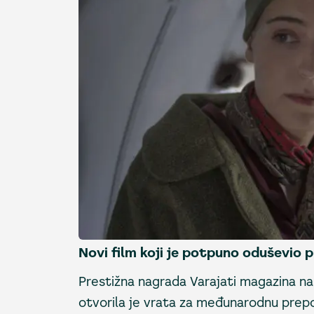
Novi film koji je potpuno oduševio p
Prestižna nagrada Varajati magazina n
otvorila je vrata za međunarodnu prepo