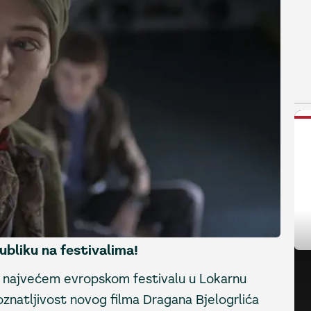
N
ubliku na festivalima!
a najvećem evropskom festivalu u Lokarnu
znatljivost novog filma Dragana Bjelogrlića