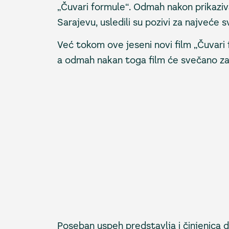
„Čuvari formule“. Odmah nakon prikaziv
Sarajevu, usledili su pozivi za najveće s
Već tokom ove jeseni novi film „Čuvari fo
a odmah nakan toga film će svečano zatv
Poseban uspeh predstavlja i činjenica d