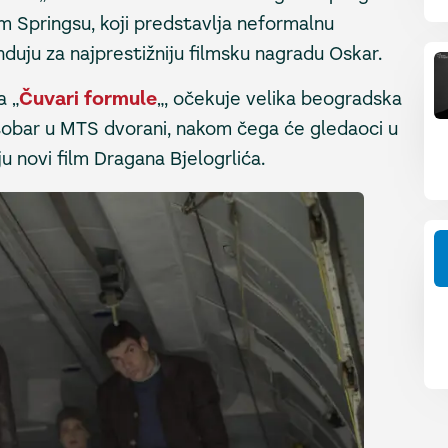
 Springsu, koji predstavlja neformalnu
duju za najprestižniju filmsku nagradu Oskar.
a „
Čuvari formule
„, očekuje velika beogradska
ktobar u MTS dvorani, nakom čega će gledaoci u
ju novi film Dragana Bjelogrlića.