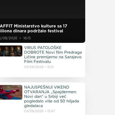
AFFIT Ministarstvo kulture sa 17
iliona dinara podržalo festival
5/08/2026
16:15
VIRUS PATOLOŠKE
DOBROTE Novi film Predraga
Ličine premijerno na Sarajevo
Film Festivalu
03/08/2026
15:51
NAJUSPEŠNIJI VIKEND
OTVARANJA „Spajdermen:
Novi dan“ u Srbiji već
pogledalo više od 50 hiljada
gledalaca
03/08/2026
15:47