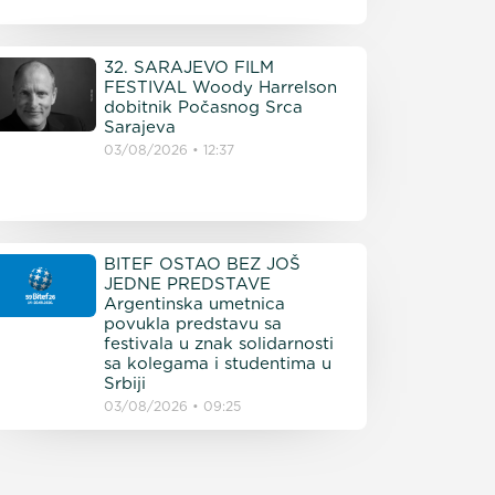
32. SARAJEVO FILM
FESTIVAL Woody Harrelson
dobitnik Počasnog Srca
Sarajeva
03/08/2026
12:37
BITEF OSTAO BEZ JOŠ
JEDNE PREDSTAVE
Argentinska umetnica
povukla predstavu sa
festivala u znak solidarnosti
sa kolegama i studentima u
Srbiji
03/08/2026
09:25