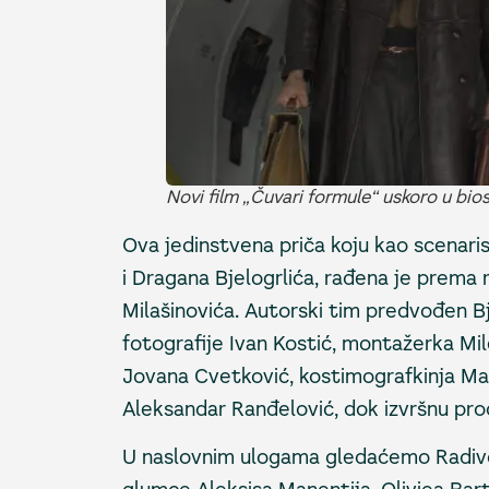
Novi film „Čuvari formule“ uskoro u bi
Ova jedinstvena priča koju kao scenari
i Dragana Bjelogrlića, rađena je prema
Milašinovića. Autorski tim predvođen Bj
fotografije Ivan Kostić, montažerka Mil
Jovana Cvetković, kostimografkinja Ma
Aleksandar Ranđelović, dok izvršnu prod
U naslovnim ulogama gledaćemo Radivoj