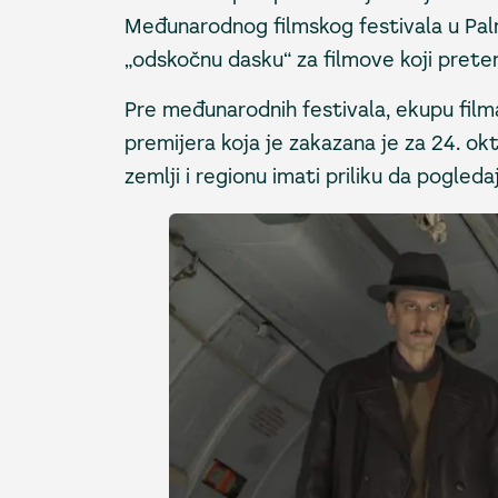
Međunarodnog filmskog festivala u Palm
„odskočnu dasku“ za filmove koji preten
Pre međunarodnih festivala, ekupu film
premijera koja je zakazana je za 24. o
zemlji i regionu imati priliku da pogleda