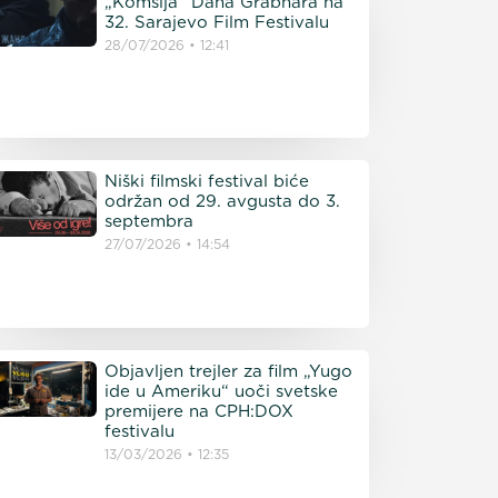
„Komšija“ Dana Grabnara na
32. Sarajevo Film Festivalu
28/07/2026
12:41
Niški filmski festival biće
održan od 29. avgusta do 3.
septembra
27/07/2026
14:54
Objavljen trejler za film „Yugo
ide u Ameriku“ uoči svetske
premijere na CPH:DOX
festivalu
13/03/2026
12:35