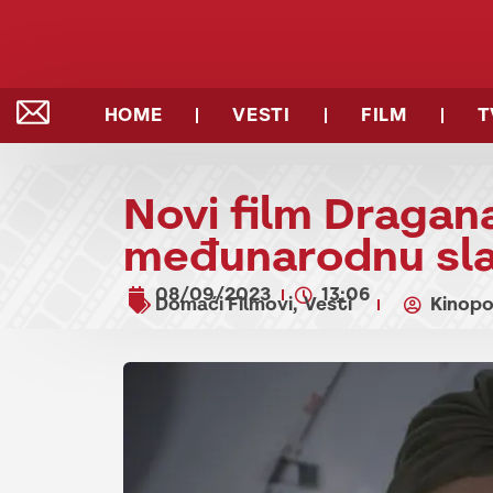
HOME
VESTI
FILM
T
Novi film Dragana
međunarodnu sl
08/09/2023
13:06
Domaći Filmovi
Vesti
Kinopo
,