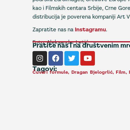
kao i Filmskih centara Srbije, Crne Gor
distribucija je poverena kompaniji Art V
Zapratite nas na
Instagramu
.
Foto: Aleksandar Letić
Pratite nas i na društvenim m
Tagovi:
Čuvari formule
,
Dragan Bjelogrlić
,
Film
,