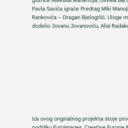
glumce Aleksisa Manentija, Oliviea Bart
Pavla Savića igraće Predrag Miki Manoj
Rankovića – Dragan Bjelogrlić. Uloge ml
dodelio Jovanu Jovanoviću, Alisi Radak
Iza ovog originalnog projekta stoje pr
podršku Euroimages, Creative Europe Me