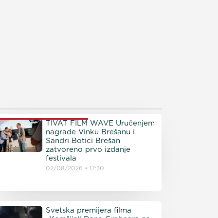
ROČITAJTE JOŠ
TIVAT FILM WAVE Uručenjem
nagrade Vinku Brešanu i
Sandri Botici Brešan
zatvoreno prvo izdanje
festivala
02/08/2026
17:30
Svetska premijera filma