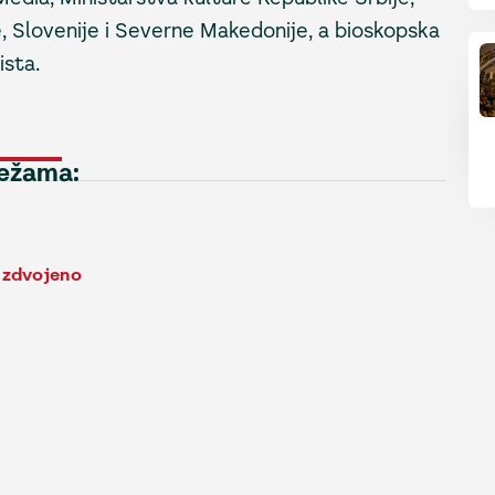
e, Slovenije i Severne Makedonije, a bioskopska
ista.
režama:
Izdvojeno