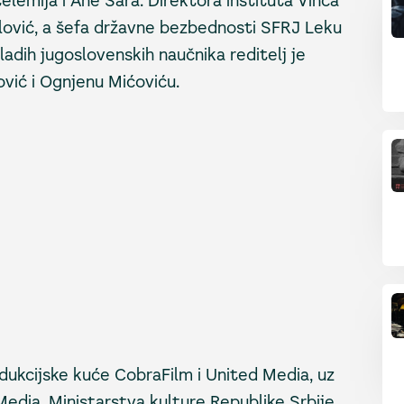
elemija i Ane Sara. Direktora instituta Vinča
lović, a šefa državne bezbednosti SFRJ Leku
adih jugoslovenskih naučnika reditelj je
ović i Ognjenu Mićoviću.
odukcijske kuće CobraFilm i United Media, uz
dia, Ministarstva kulture Republike Srbije,