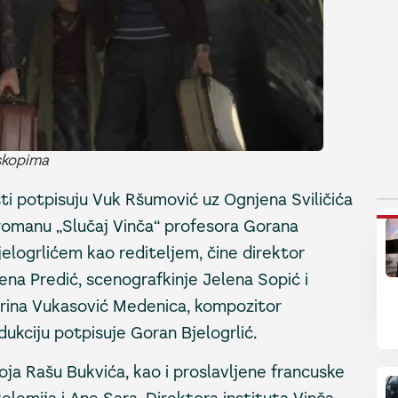
oskopima
sti potpisuju Vuk Ršumović uz Ognjena Sviličića
P
 romanu „Slučaj Vinča“ profesora Gorana
elogrlićem kao rediteljem, čine direktor
ena Predić, scenografkinje Jelena Sopić i
rina Vukasović Medenica, kompozitor
ukciju potpisuje Goran Bjelogrlić.
a Rašu Bukvića, kao i proslavljene francuske