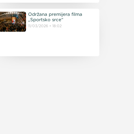
Održana premijera filma
„Sportsko srce“
11/03/2026
18:02