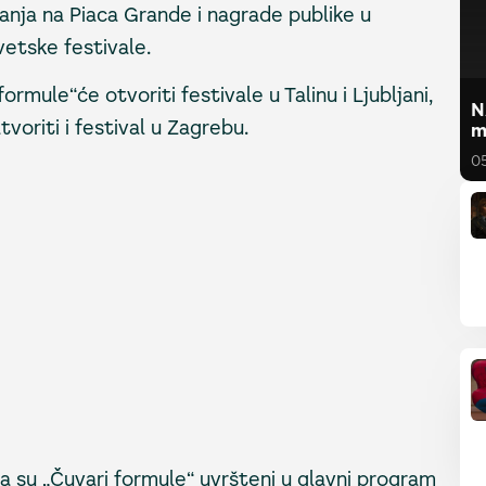
anja na Piaca Grande i nagrade publike u
vetske festivale.
rmule“će otvoriti festivale u Talinu i Ljubljani,
N
oriti i festival u Zagrebu.
m
0
a su „Čuvari formule“ uvršteni u glavni program