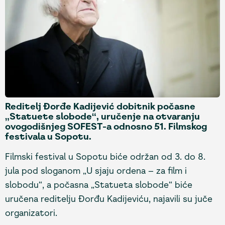
Reditelj Đorđe Kadijević dobitnik počasne
„Statuete slobode“, uručenje na otvaranju
ovogodišnjeg SOFEST-a odnosno 51. Filmskog
festivala u Sopotu.
Filmski festival u Sopotu biće održan od 3. do 8.
jula pod sloganom „U sjaju ordena – za film i
slobodu“, a počasna „Statueta slobode“ biće
uručena reditelju Đorđu Kadijeviću, najavili su juče
organizatori.