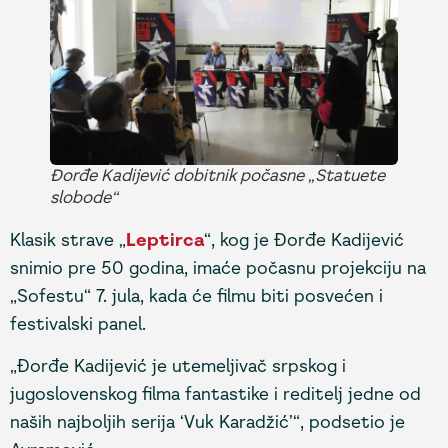
Đorđe Kadijević dobitnik počasne „Statuete
slobode“
Klasik strave „
Leptirca
“, kog je Đorđe Kadijević
snimio pre 50 godina, imaće počasnu projekciju na
„Sofestu“ 7. jula, kada će filmu biti posvećen i
festivalski panel.
„Đorđe Kadijević je utemeljivač srpskog i
jugoslovenskog filma fantastike i reditelj jedne od
naših najboljih serija ‘Vuk Karadžić’“, podsetio je