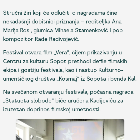
Stručni žiri koji će odlučiti o nagradama čine
nekadašnji dobitnici priznanja – rediteljka Ana
Marija Rosi, glumica Mihaela Stamenković i pop
kompozitor Rade Radivojević.
Festival otvara film „Vera“, čijem prikazivanju u
Centru za kulturu Sopot prethodi defile filmskih
ekipa i gostiju festivala, kao i nastup Kulturno-
umentičkog društva „Kosmaj“ iz Sopota i benda Kal.
Na svečanom otvaranju festivala, počasna nagrada
„Statueta slobode“ biće uručena Kadijeviću za
izuzetan doprinos filmskoj umetnosti.