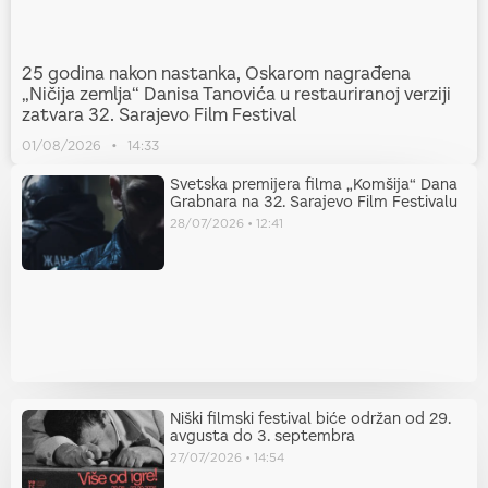
25 godina nakon nastanka, Oskarom nagrađena
„Ničija zemlja“ Danisa Tanovića u restauriranoj verziji
zatvara 32. Sarajevo Film Festival
01/08/2026
14:33
Svetska premijera filma „Komšija“ Dana
Grabnara na 32. Sarajevo Film Festivalu
28/07/2026
12:41
Niški filmski festival biće održan od 29.
avgusta do 3. septembra
27/07/2026
14:54