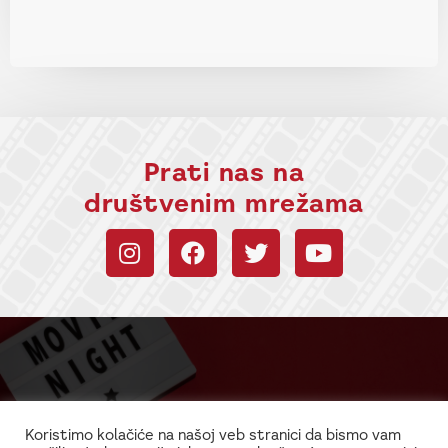
Prati nas na
društvenim mrežama
Budi uvek u toku sa
informacijama!
Koristimo kolačiće na našoj veb stranici da bismo vam