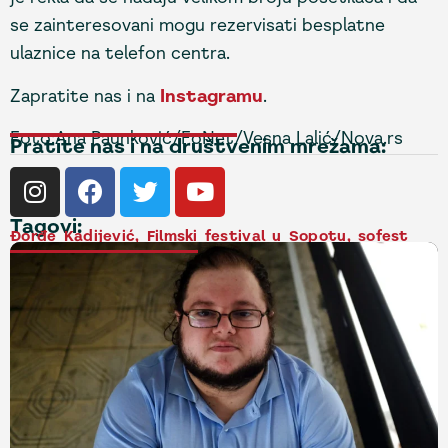
se zainteresovani mogu rezervisati besplatne
ulaznice na telefon centra.
Zapratite nas i na
Instagramu
.
Foto:Ana Paunković/FoNet/Vesna Lalić/Nova.rs
Pratite nas i na društvenim mrežama:
Tagovi:
Đorđe Kadijević
,
Filmski festival u Sopotu
,
sofest
NAJNOVIJE VESTI