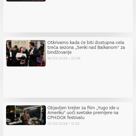
Otkrivamo kada će biti dostupna cela
treća sezona „Senki nad Balkanom“ za
bindžovanje
16/03/2026
22:56
Objavljen trejler za film „Yugo ide u
Ameriku“ uoči svetske premijere na
CPH:DOX festivalu
13/03/2026
12:35