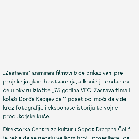
„Zastavini“ animirani filmovi biće prikazivani pre
projekcija glavnih ostvarenja, a Ikonić je dodao da
će u okviru izložbe „75 godina VFC ‘Zastava filma i
kolaži Đorđa Kadijevića ‘“ posetioci moći da vide
kroz fotografije i eksponate istoriju te vojne
produkcijske kuće.
Direktorka Centra za kulturu Sopot Dragana Čolić
je rekla da se nadaju velikom broju posetilaca i da