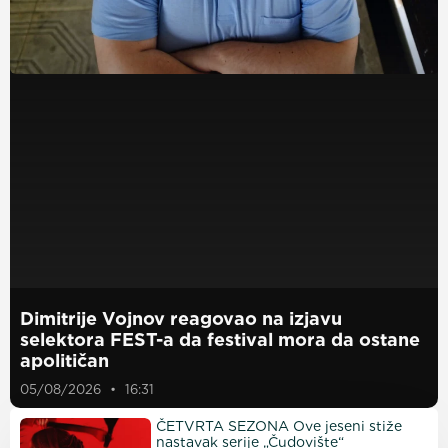
Dimitrije Vojnov reagovao na izjavu
selektora FEST-a da festival mora da ostane
apolitičan
05/08/2026
16:31
ČETVRTA SEZONA Ove jeseni stiže
nastavak serije „Čudovište“