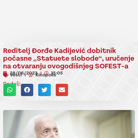
Reditelj Đorđe Kadijević dobitnik
počasne „Statuete slobode“, uručenje
na otvaranju ovogodišnjeg SOFEST-a
28/06/2023
15:05
Vesti
Kinopolis
Podeli: