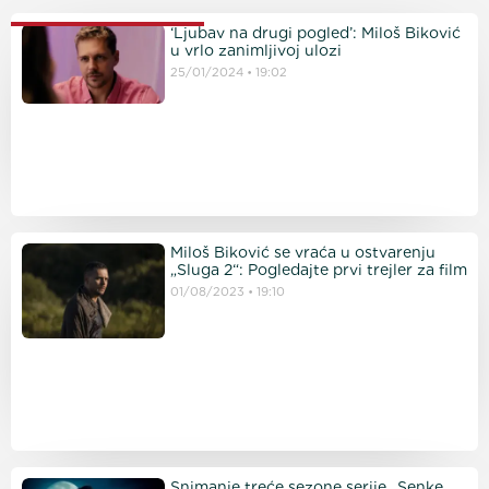
PROČITAJTE JOŠ
‘Ljubav na drugi pogled’: Miloš Biković
u vrlo zanimljivoj ulozi
25/01/2024
19:02
Miloš Biković se vraća u ostvarenju
„Sluga 2“: Pogledajte prvi trejler za film
01/08/2023
19:10
Snimanje treće sezone serije „Senke