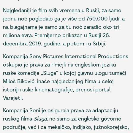
Najgledaniji je film svih vremena u Rusiji, za samo
jednu noć pogledalo ga je više od 750.000 ljudi, a
na blagajnama je samo za tu noć zaradio oko tri
miliona evra. Premijerno prikazan u Rusiji 26.
decembra 2019. godine, a potom i u Srbiji.
Kompanija Sony Pictures International Productions
otkupio je prava za rimejk na engleskom jeziku
ruske komedije „Sluga“ u kojoj glavnu ulogu tumači
Miloš Biković, inače najgledanijeg filma u celoj
istoriji ruske kinematografije, prenosi portal
Varajeti.
Kompanija Soni je osigurala prava za adaptaciju
ruskog filma
Sluga
, ne samo za englesko govorno
područje, već i za meksičko, indijsko, južnokorejsko,