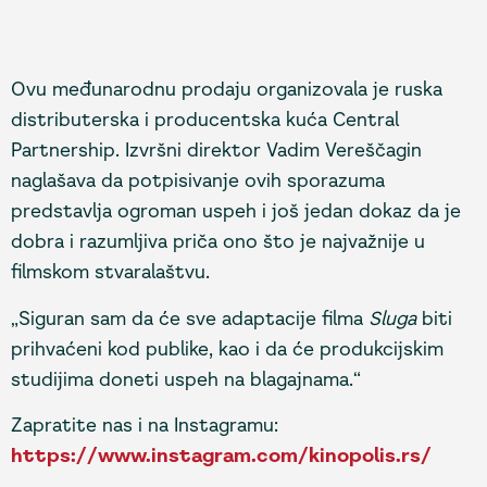
Ovu međunarodnu prodaju organizovala je ruska
distributerska i producentska kuća Central
Partnership. Izvršni direktor Vadim Vereščagin
naglašava da potpisivanje ovih sporazuma
predstavlja ogroman uspeh i još jedan dokaz da je
dobra i razumljiva priča ono što je najvažnije u
filmskom stvaralaštvu.
„Siguran sam da će sve adaptacije filma
Sluga
biti
prihvaćeni kod publike, kao i da će produkcijskim
studijima doneti uspeh na blagajnama.“
Zapratite nas i na Instagramu:
https://www.instagram.com/kinopolis.rs/