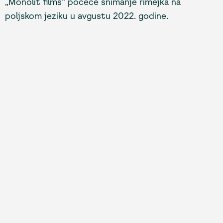
„Monolit films“ počeće snimanje rimejka na
poljskom jeziku u avgustu 2022. godine.