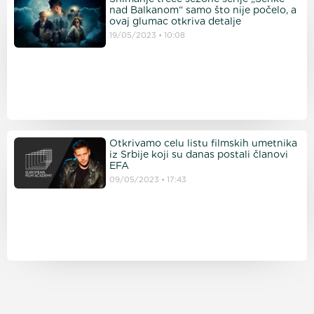
nad Balkanom“ samo što nije počelo, a
ovaj glumac otkriva detalje
19/05/2023
10:08
Otkrivamo celu listu filmskih umetnika
iz Srbije koji su danas postali članovi
EFA
09/05/2023
17:43