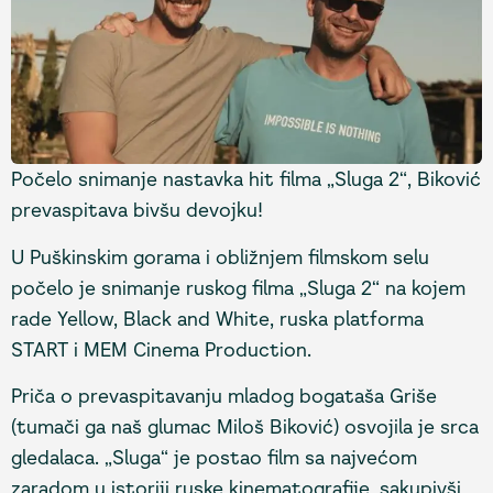
Počelo snimanje nastavka hit filma „Sluga 2“, Biković
prevaspitava bivšu devojku!
U Puškinskim gorama i obližnjem filmskom selu
počelo je snimanje ruskog filma „Sluga 2“ na kojem
rade Yellow, Black and White, ruska platforma
START i MEM Cinema Production.
Priča o prevaspitavanju mladog bogataša Griše
(tumači ga naš glumac Miloš Biković) osvojila je srca
gledalaca. „Sluga“ je postao film sa najvećom
zaradom u istoriji ruske kinematografije, sakupivši