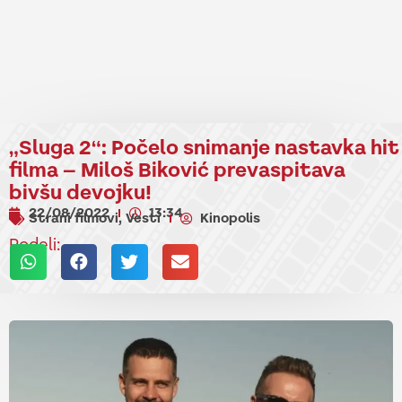
„Sluga 2“: Počelo snimanje nastavka hit
filma – Miloš Biković prevaspitava
bivšu devojku!
22/08/2022
13:34
Strani filmovi
Vesti
Kinopolis
,
Podeli: