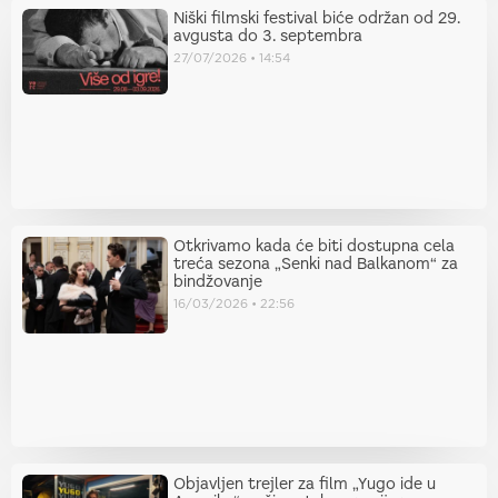
Niški filmski festival biće održan od 29.
avgusta do 3. septembra
27/07/2026
14:54
Otkrivamo kada će biti dostupna cela
treća sezona „Senki nad Balkanom“ za
bindžovanje
16/03/2026
22:56
Objavljen trejler za film „Yugo ide u