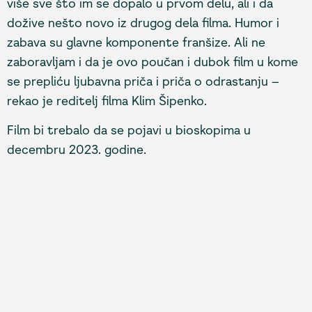
više sve što im se dopalo u prvom delu, ali i da
dožive nešto novo iz drugog dela filma. Humor i
zabava su glavne komponente franšize. Ali ne
zaboravljam i da je ovo poučan i dubok film u kome
se prepliću ljubavna priča i priča o odrastanju –
rekao je reditelj filma Klim Šipenko.
Film bi trebalo da se pojavi u bioskopima u
decembru 2023. godine.