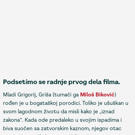
Podsetimo se radnje prvog dela filma.
Mladi Grigorij, Griša (tumači ga
Miloš Biković
)
rođen je u bogataškoj porodici. Toliko je ušuškan u
svom lagodnom životu da misli kako je „iznad
zakona“. Kada ode predaleko u svojim ispadima i
biva suočen sa zatvorskim kaznom, njegov otac