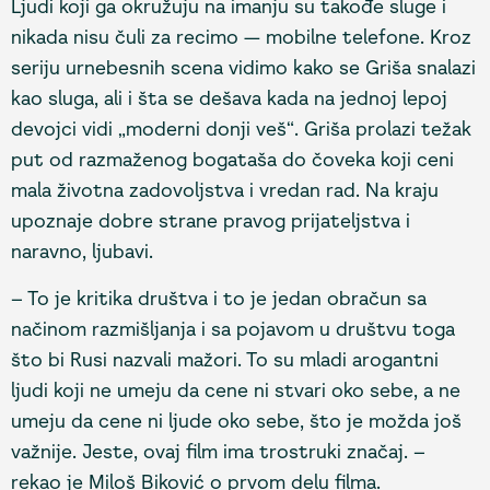
Ljudi koji ga okružuju na imanju su takođe sluge i
nikada nisu čuli za recimo — mobilne telefone. Kroz
seriju urnebesnih scena vidimo kako se Griša snalazi
kao sluga, ali i šta se dešava kada na jednoj lepoj
devojci vidi „moderni donji veš“. Griša prolazi težak
put od razmaženog bogataša do čoveka koji ceni
mala životna zadovoljstva i vredan rad. Na kraju
upoznaje dobre strane pravog prijateljstva i
naravno, ljubavi.
– To je kritika društva i to je jedan obračun sa
načinom razmišljanja i sa pojavom u društvu toga
što bi Rusi nazvali mažori. To su mladi arogantni
ljudi koji ne umeju da cene ni stvari oko sebe, a ne
umeju da cene ni ljude oko sebe, što je možda još
važnije. Jeste, ovaj film ima trostruki značaj. –
rekao je Miloš Biković o prvom delu filma.