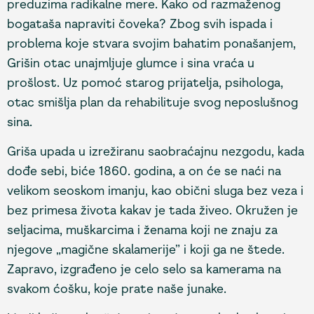
preduzima radikalne mere. Kako od razmaženog
bogataša napraviti čoveka? Zbog svih ispada i
problema koje stvara svojim bahatim ponašanjem,
Grišin otac unajmljuje glumce i sina vraća u
prošlost. Uz pomoć starog prijatelja, psihologa,
otac smišlja plan da rehabilituje svog neposlušnog
sina.
Griša upada u izrežiranu saobraćajnu nezgodu, kada
dođe sebi, biće 1860. godina, a on će se naći na
velikom seoskom imanju, kao obični sluga bez veza i
bez primesa života kakav je tada živeo. Okružen je
seljacima, muškarcima i ženama koji ne znaju za
njegove „magične skalamerije” i koji ga ne štede.
Zapravo, izgrađeno je celo selo sa kamerama na
svakom ćošku, koje prate naše junake.