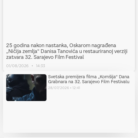
25 godina nakon nastanka, Oskarom nagrađena
„Ničija zemlja“ Danisa Tanovića u restauriranoj verziji
zatvara 32. Sarajevo Film Festival
01/08/2026
14:33
Svetska premijera filma „Komšija“ Dana
Grabnara na 32. Sarajevo Film Festivalu
28/07/2026
12:41