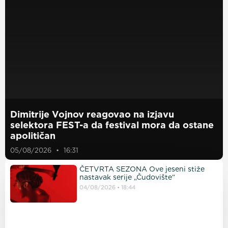
Dimitrije Vojnov reagovao na izjavu
selektora FEST-a da festival mora da ostane
apolitičan
05/08/2026
16:31
ČETVRTA SEZONA Ove jeseni stiže
nastavak serije „Čudovište“
04/08/2026
18:44