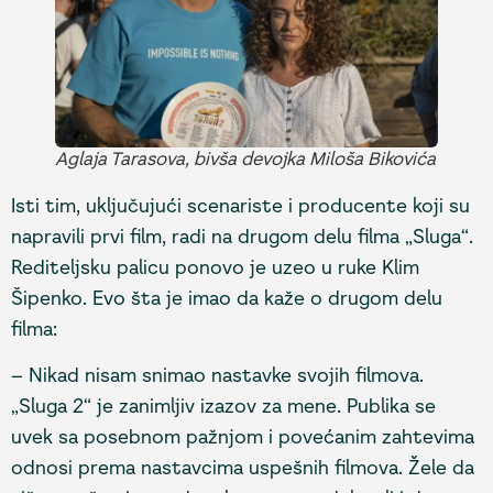
Aglaja Tarasova, bivša devojka Miloša Bikovića
Isti tim, uključujući scenariste i producente koji su
napravili prvi film, radi na drugom delu filma „Sluga“.
Rediteljsku palicu ponovo je uzeo u ruke Klim
Šipenko. Evo šta je imao da kaže o drugom delu
filma:
– Nikad nisam snimao nastavke svojih filmova.
„Sluga 2“ je zanimljiv izazov za mene. Publika se
uvek sa posebnom pažnjom i povećanim zahtevima
odnosi prema nastavcima uspešnih filmova. Žele da