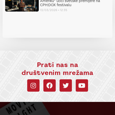
Ameriku“ uoči svetske premijere na
CPH:DOX festivalu
13/03/2026
12:35
Prati nas na
društvenim mrežama