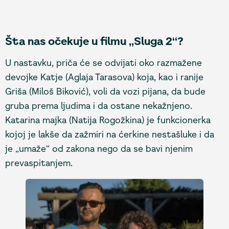
Šta nas očekuje u filmu „Sluga 2“?
U nastavku, priča će se odvijati oko razmažene
devojke Katje (Aglaja Tarasova) koja, kao i ranije
Griša (Miloš Biković), voli da vozi pijana, da bude
gruba prema ljudima i da ostane nekažnjeno.
Katarina majka (Natija Rogožkina) je funkcionerka
kojoj je lakše da zažmiri na ćerkine nestašluke i da
je „umaže“ od zakona nego da se bavi njenim
prevaspitanjem.