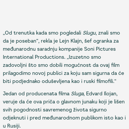
„Od trenutka kada smo pogledali
Slugu
, znali smo
da je poseban“, rekla je Lejn Klajn, šef ogranka za
međunarodnu saradnju kompanije Soni Pictures
International Productions. „Izuzetno smo
zadovoljni što smo dobili mogućnost da ovaj film
prilagodimo novoj publici za koju sam sigurna da će
biti podjednako oduševljena kao i ruski filmofili.“
Jedan od producenata filma
Sluga
, Edvard Ilojan,
veruje da će ova priča o glavnom junaku koji je lišen
svih pogodnosti savremenog života sigurno
odjeknuti i pred međunarodnom publikom isto kao i
u Rusiji.