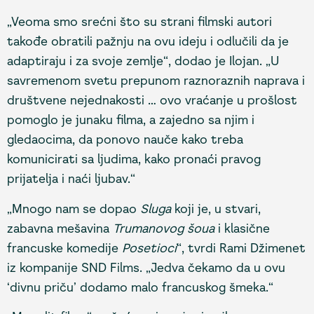
„Veoma smo srećni što su strani filmski autori
takođe obratili pažnju na ovu ideju i odlučili da je
adaptiraju i za svoje zemlje“, dodao je Ilojan. „U
savremenom svetu prepunom raznoraznih naprava i
društvene nejednakosti … ovo vraćanje u prošlost
pomoglo je junaku filma, a zajedno sa njim i
gledaocima, da ponovo nauče kako treba
komunicirati sa ljudima, kako pronaći pravog
prijatelja i naći ljubav.“
„Mnogo nam se dopao
Sluga
koji je, u stvari,
zabavna mešavina
Trumanovog šoua
i klasične
francuske komedije
Posetioci
“, tvrdi Rami Džimenet
iz kompanije SND Films. „Jedva čekamo da u ovu
‘divnu priču’ dodamo malo francuskog šmeka.“