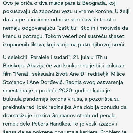
Ovo je priča o dva mlada para iz Beograda, koji
pokušavaju da započnu vezu u vreme korone. U želji
da stupe u intimne odnose sprečava ih to što
nemaju odgovarajuću “zaštitu”, što ih i motiviše da
krenu u potragu. Tokom večeri oni susreću sijaset
izopačenih likova, koji stoje na putu njihovoj sreći.
U selekciji “Paralele i sudari”, 21. jula u 17h u
Bioskopu Abazija će van konkurencije biti prikazan
film “Penal i seksualni život Ane Đ” rediteljki Milice
Stojanov i Ane Đorđević. Radnja ovog ostvarenja
smeštena je u proleće 2020. godine kada je
buknula pandemija korona virusa, a pozorišta su
prekinula rad. Ipak rediteljka Ana dobija ponudu da
dramatizuje i režira Golmanov strah od penala,
remek delo Petera Handkea. To je veliki izazov i
šansa da se pokrene posustala karijera. Problem je