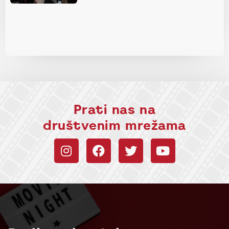
Prati nas na
društvenim mrežama