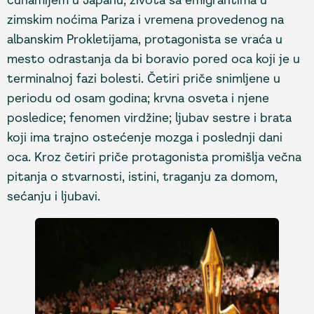
zimskim noćima Pariza i vremena provedenog na
albanskim Prokletijama, protagonista se vraća u
mesto odrastanja da bi boravio pored oca koji je u
terminalnoj fazi bolesti. Četiri priče snimljene u
periodu od osam godina; krvna osveta i njene
posledice; fenomen virdžine; ljubav sestre i brata
koji ima trajno ostećenje mozga i poslednji dani
oca. Kroz četiri priče protagonista promišlja večna
pitanja o stvarnosti, istini, traganju za domom,
sećanju i ljubavi.