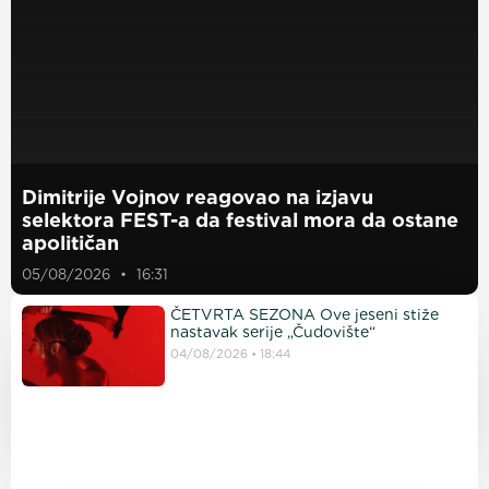
Dimitrije Vojnov reagovao na izjavu
selektora FEST-a da festival mora da ostane
apolitičan
05/08/2026
16:31
ČETVRTA SEZONA Ove jeseni stiže
nastavak serije „Čudovište“
04/08/2026
18:44