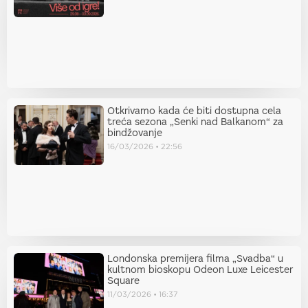
Otkrivamo kada će biti dostupna cela
treća sezona „Senki nad Balkanom“ za
bindžovanje
16/03/2026
22:56
Londonska premijera filma „Svadba“ u
kultnom bioskopu Odeon Luxe Leicester
Square
11/03/2026
16:37