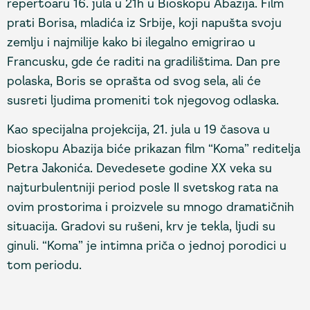
repertoaru 16. jula u 21h u Bioskopu Abazija. Film
prati Borisa, mladića iz Srbije, koji napušta svoju
zemlju i najmilije kako bi ilegalno emigrirao u
Francusku, gde će raditi na gradilištima. Dan pre
polaska, Boris se oprašta od svog sela, ali će
susreti ljudima promeniti tok njegovog odlaska.
Kao specijalna projekcija, 21. jula u 19 časova u
bioskopu Abazija biće prikazan film “Koma” reditelja
Petra Jakonića. Devedesete godine XX veka su
najturbulentniji period posle II svetskog rata na
ovim prostorima i proizvele su mnogo dramatičnih
situacija. Gradovi su rušeni, krv je tekla, ljudi su
ginuli. “Koma” je intimna priča o jednoj porodici u
tom periodu.