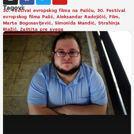
Tagovi:
30. Festival evropskog filma na Paliću
,
30. Festival
evropskog filma Palić
,
Aleksandar Radojičić
,
Film
,
Marta Bogosavljević
,
Simonida Mandić
,
Strahinja
Blažić
,
Zaštita pre svega
NAJNOVIJE VESTI