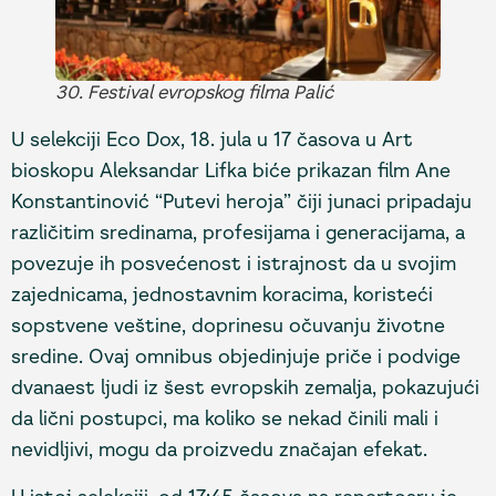
30. Festival evropskog filma Palić
U selekciji Eco Dox, 18. jula u 17 časova u Art
bioskopu Aleksandar Lifka biće prikazan film Ane
Konstantinović “Putevi heroja” čiji junaci pripadaju
različitim sredinama, profesijama i generacijama, a
povezuje ih posvećenost i istrajnost da u svojim
zajednicama, jednostavnim koracima, koristeći
sopstvene veštine, doprinesu očuvanju životne
sredine. Ovaj omnibus objedinjuje priče i podvige
dvanaest ljudi iz šest evropskih zemalja, pokazujući
da lični postupci, ma koliko se nekad činili mali i
nevidljivi, mogu da proizvedu značajan efekat.