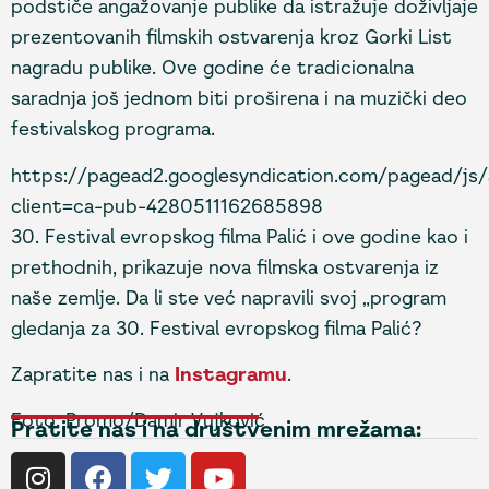
podstiče angažovanje publike da istražuje doživljaje
prezentovanih filmskih ostvarenja kroz Gorki List
nagradu publike. Ove godine će tradicionalna
saradnja još jednom biti proširena i na muzički deo
festivalskog programa.
https://pagead2.googlesyndication.com/pagead/js/
client=ca-pub-4280511162685898
30. Festival evropskog filma Palić i ove godine kao i
prethodnih, prikazuje nova filmska ostvarenja iz
naše zemlje. Da li ste već napravili svoj „program
gledanja za 30. Festival evropskog filma Palić?
Zapratite nas i na
Instagramu
.
Foto: Promo/Damir Vujković
Pratite nas i na društvenim mrežama: