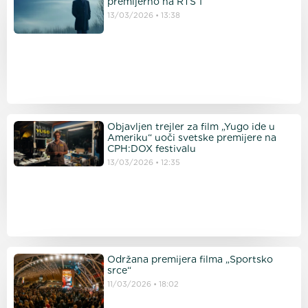
premijerno na RTS 1
13/03/2026
13:38
Objavljen trejler za film „Yugo ide u
Ameriku“ uoči svetske premijere na
CPH:DOX festivalu
13/03/2026
12:35
Održana premijera filma „Sportsko
srce“
11/03/2026
18:02