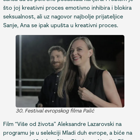
što joj kreativni proces emotivno inhibira i blokira
seksualnost, ali uz nagovor najbolje prijateljice
Sanje, Ana se ipak upušta u kreativni proces.
30. Festival evropskog filma Palić
Film “Više od života” Aleksandre Lazarovski na
programu je u selekciji Mladi duh evrope, a biće na