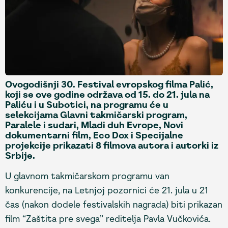
Ovogodišnji 30. Festival evropskog filma Palić,
koji se ove godine održava od 15. do 21. jula na
Paliću i u Subotici, na programu će u
selekcijama Glavni takmičarski program,
Paralele i sudari, Mladi duh Evrope, Novi
dokumentarni film, Eco Dox i Specijalne
projekcije prikazati 8 filmova autora i autorki iz
Srbije.
U glavnom takmičarskom programu van
konkurencije, na Letnjoj pozornici će 21. jula u 21
čas (nakon dodele festivalskih nagrada) biti prikazan
film “Zaštita pre svega” reditelja Pavla Vučkovića.