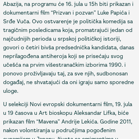
Abazija, na programu će 16. jula u 15h biti prikazan i
dokumentarni film “Prizvan i pozvan” Luke Papića i
Srđe Vuča. Ovo ostvarenje je politička komedija sa
tragičnim posledicama koja, promatrajući jedan od
najčudnijih perioda u srpskoj političkoj istoriji,
govori o četiri bivša predsednička kandidata, danas
neprilagođena antiheroja koji se prisećaju svog
učešća na prvim višestranačkim izborima 1990. i
ponovo proživljavaju taj, za sve njih, sudbonosan
događaj, ne shvatajući da oni igraju samo sporedne
uloge.
U selekciji Novi evropski dokumentarni film, 19. jula
u 19 časova u Art bioskopu Aleksandar Lifka, biće
prikazan film “Mavena” Andrije Lekića. Godine 2011,
nakon volontiranja u područjima pogođenim
cunamijem u Japanu, života sa emigrantima u