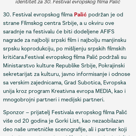
identitet za 30. Festival evropskog filma Palić
30. Festival evropskog filma
Palić
podržan je od
strane FIlmskog centra Srbije, a u okviru ove
saradnje na festivalu će biti dodeljene AFIFS
nagrade za najbolji srpski film i najbolju manjinsku
srpsku koprodukciju, po mišljenju srpskih filmskih
kritičara.Festival evropskog filma Palić podržali su
Ministarstvo kulture Republike Srbije, Pokrajinski
sekretarijat za kulturu, javno informisanje i odnose
sa verskim zajednicama, Grad Subotica, Evropska
unija kroz program Kreativna evropa MEDIA, kao i
mnogobrojni partneri i medijski partneri.
Sponzor – prijatelj Festivala evropskog filma Palić
više od 20 godina je Gorki List, kao nezaobilazan
deo naše umetničke scenografije, ali i partner koji