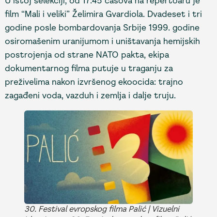
U istoj selekciji, od 17:45 časova na repertoaru je
film “Mali i veliki” Želimira Gvardiola. Dvadeset i tri
godine posle bombardovanja Srbije 1999. godine
osiromašenim uranijumom i uništavanja hemijskih
postrojenja od strane NATO pakta, ekipa
dokumentarnog filma putuje u traganju za
preživelima nakon izvršenog ekoocida: trajno
zagađeni voda, vazduh i zemlja i dalje truju.
30. Festival evropskog filma Palić | Vizuelni