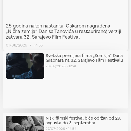
25 godina nakon nastanka, Oskarom nagrađena
„Ničija zemlja“ Danisa Tanovića u restauriranoj verziji
zatvara 32. Sarajevo Film Festival
01/08/2026
14:33
Svetska premijera filma „Komšija“ Dana
Grabnara na 32. Sarajevo Film Festivalu
28/07/2026
12:41
Niški filmski festival biće održan od 29.
avgusta do 3. septembra
27/07/2026
14:54