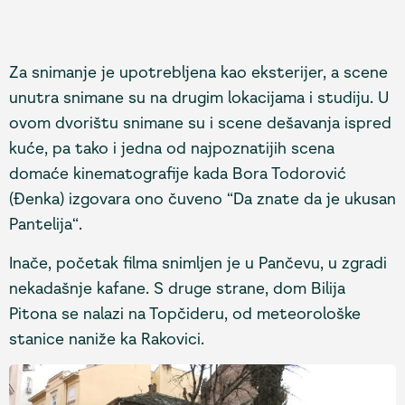
Za snimanje je upotrebljena kao eksterijer, a scene
unutra snimane su na drugim lokacijama i studiju. U
ovom dvorištu snimane su i scene dešavanja ispred
kuće, pa tako i jedna od najpoznatijih scena
domaće kinematografije kada Bora Todorović
(Đenka) izgovara ono čuveno “Da znate da je ukusan
Pantelija“.
Inače, početak filma snimljen je u Pančevu, u zgradi
nekadašnje kafane. S druge strane, dom Bilija
Pitona se nalazi na Topčideru, od meteorološke
stanice naniže ka Rakovici.