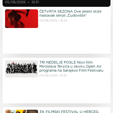
05/08/2026
16:31
ČETVRTA SEZONA Ove jeseni stiže
nastavak serije „Čudovište“
04/08/2026
18:44
TRI NEDELJE POSLE Novi film
Miroslava Terzića u okviru Open Air
programa na Sarajevo Film Festivalu
04/08/2026
16:10
39. FILMSKI FESTIVAL U HERCEG