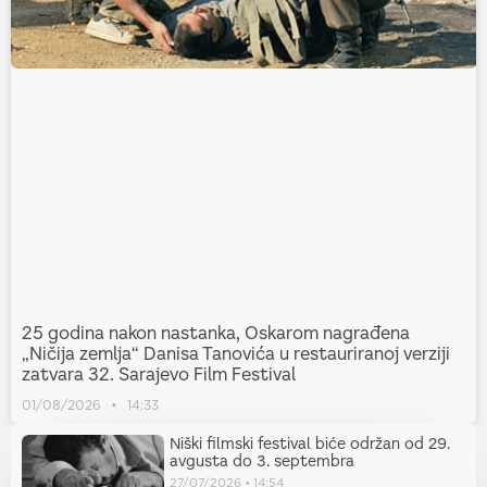
25 godina nakon nastanka, Oskarom nagrađena
„Ničija zemlja“ Danisa Tanovića u restauriranoj verziji
zatvara 32. Sarajevo Film Festival
01/08/2026
14:33
Niški filmski festival biće održan od 29.
avgusta do 3. septembra
27/07/2026
14:54