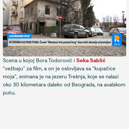
Scena u kojoj Bora Todorović i
Seka Sablić
“vežbaju” za film, a on je oslovljava sa “kupačice
moja”, snimana je na jezeru Trešnja, koje se nalazi
oko 30 kilometara daleko od Beograda, na avalskom
putu.