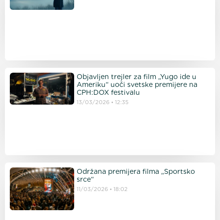
Objavljen trejler za film „Yugo ide u
Ameriku“ uoči svetske premijere na
CPH:DOX festivalu
13/03/2026
12:35
Održana premijera filma „Sportsko
srce“
11/03/2026
18:02