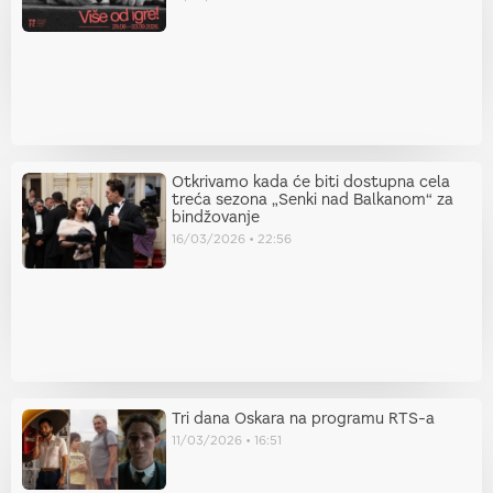
Otkrivamo kada će biti dostupna cela
treća sezona „Senki nad Balkanom“ za
bindžovanje
16/03/2026
22:56
Tri dana Oskara na programu RTS-a
11/03/2026
16:51