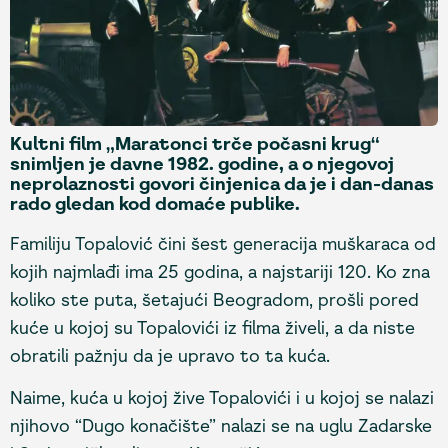
Kultni film „Maratonci trče počasni krug“
snimljen je davne 1982. godine, a o njegovoj
neprolaznosti govori činjenica da je i dan-danas
rado gledan kod domaće publike.
Familiju Topalović čini šest generacija muškaraca od
kojih najmlađi ima 25 godina, a najstariji 120. Ko zna
koliko ste puta, šetajući Beogradom, prošli pored
kuće u kojoj su Topalovići iz filma živeli, a da niste
obratili pažnju da je upravo to ta kuća.
Naime, kuća u kojoj žive Topalovići i u kojoj se nalazi
njihovo “Dugo konačište” nalazi se na uglu Zadarske