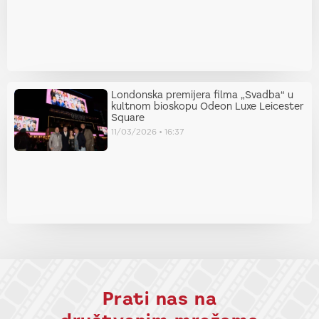
Londonska premijera filma „Svadba“ u
kultnom bioskopu Odeon Luxe Leicester
Square
11/03/2026
16:37
Prati nas na