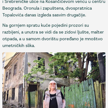
i Srebreničke ulice na Kosančićevom vencu u centru
Beograda. Oronula i zapuštena, dvospratnica
Topalovića danas izgleda sasvim drugačije.
Na gornjem spratu kuće pojedini prozori su
razbijeni, a unutra se vidi da se zidovi ljušte, malter
otpada, a u samom dvorištu poređano je mnoštvo
umetničkih slika.