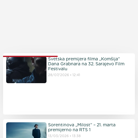
PROČITAJTE JOŠ
Svetska premijera filma „Komšija“
Dana Grabnara na 32. Sarajevo Film
Festivalu
28/07/2026
12:41
Sorentinova „Milost“ – 21. marta
premijerno na RTS 1
13/03/2026
13:38