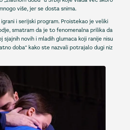
 mnogo više, jer se dosta snima.
igrani i serijski program. Proistekao je veliki
kodje, smatram da je to fenomenalna prilika da
 sjajnih novih i mladih glumaca koji ranije nisu
 zlatno doba“ kako ste nazvali potrajalo dugi niz