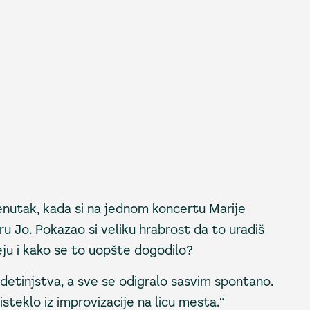
enutak, kada si na jednom koncertu Marije
ru Jo. Pokazao si veliku hrabrost da to uradiš
deju i kako se to uopšte dogodilo?
 detinjstva, a sve se odigralo sasvim spontano.
oisteklo iz improvizacije na licu mesta.“