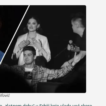
ifović
 o „zlatnom dobu“ u Srbiji koje vlada već skoro