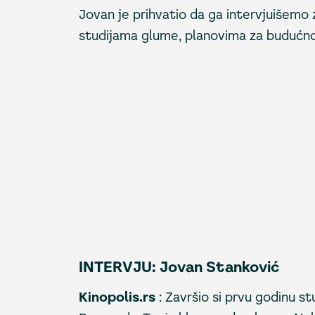
Jovan je prihvatio da ga intervjuišemo 
studijama glume, planovima za budućnost
INTERVJU: Jovan Stanković
Kinopolis.rs
: Završio si prvu godinu s