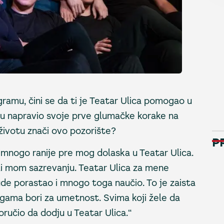
ramu, čini se da ti je Teatar Ulica pomogao u
tu napravio svoje prve glumačke korake na
životu znači ovo pozorište?
P
se mnogo ranije pre mog dolaska u Teatar Ulica.
gli mom sazrevanju. Teatar Ulica za mene
de porastao i mnogo toga naučio. To je zaista
nagama bori za umetnost. Svima koji žele da
oručio da dodju u Teatar Ulica.“