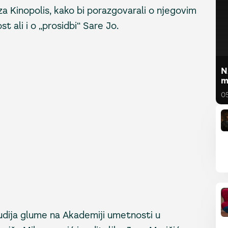
za Kinopolis, kako bi porazgovarali o njegovim
 ali i o „prosidbi“ Sare Jo.
N
m
0
tudija glume na Akademiji umetnosti u