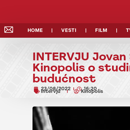
HOME
VESTI
FILM
T
INTERVJU Jovan 
Kinopolis o studi
budućnost
23/08/2022
16:20
Intervju
Kinopolis