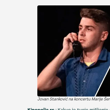
Jovan Stanković na koncertu Marije Šer
Kinopolis.rs
: Kakvo je tvoje mišljenje