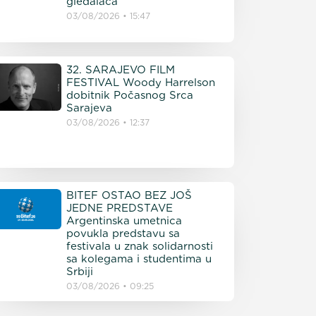
gledalaca
03/08/2026
15:47
32. SARAJEVO FILM
FESTIVAL Woody Harrelson
dobitnik Počasnog Srca
Sarajeva
03/08/2026
12:37
BITEF OSTAO BEZ JOŠ
JEDNE PREDSTAVE
Argentinska umetnica
povukla predstavu sa
festivala u znak solidarnosti
sa kolegama i studentima u
Srbiji
03/08/2026
09:25