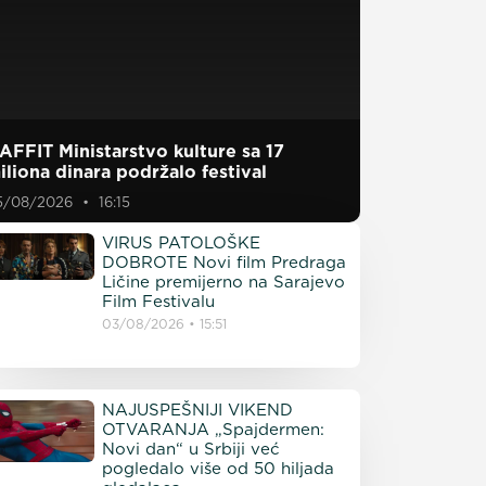
AFFIT Ministarstvo kulture sa 17
iliona dinara podržalo festival
5/08/2026
16:15
VIRUS PATOLOŠKE
DOBROTE Novi film Predraga
Ličine premijerno na Sarajevo
Film Festivalu
03/08/2026
15:51
NAJUSPEŠNIJI VIKEND
OTVARANJA „Spajdermen:
Novi dan“ u Srbiji već
pogledalo više od 50 hiljada