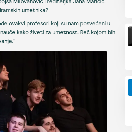
jša Milovanović i rediteljka Jana Maričić.
 dramskih umetnika?
u vode ovakvi profesori koji su nam posvećeni u
s nauče kako živeti za umetnost. Reč kojom bih
vanje.“