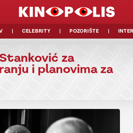
V
CELEBRITY
POZORIŠTE
INTE
Stanković za
ranju i planovima za