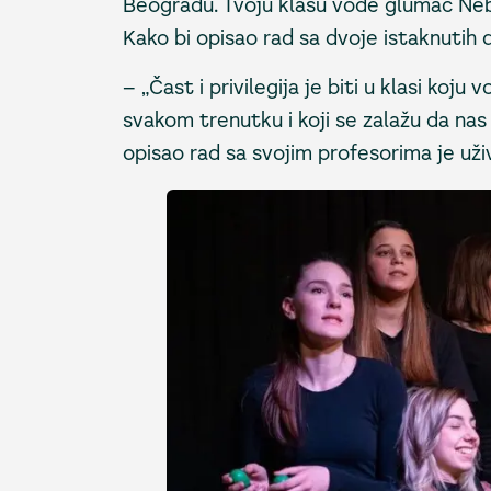
Beogradu. Tvoju klasu vode glumac Nebo
Kako bi opisao rad sa dvoje istaknutih
– „Čast i privilegija je biti u klasi koj
svakom trenutku i koji se zalažu da na
opisao rad sa svojim profesorima je uži