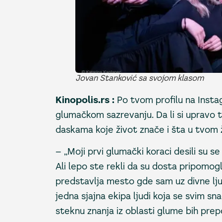
Jovan Stanković sa svojom klasom
Kinopolis.rs :
Po tvom profilu na Instag
glumačkom sazrevanju. Da li si upravo 
daskama koje život znače i šta u tvom 
– „Moji prvi glumački koraci desili su 
Ali lepo ste rekli da su dosta pripomo
predstavlja mesto gde sam uz divne lju
jedna sjajna ekipa ljudi koja se svim s
steknu znanja iz oblasti glume bih prep