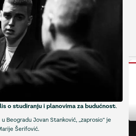
N
lis o studiranju i planovima za budućnost
.
u Beogradu Jovan Stanković, „zaprosio“ je
rije Šerifović.