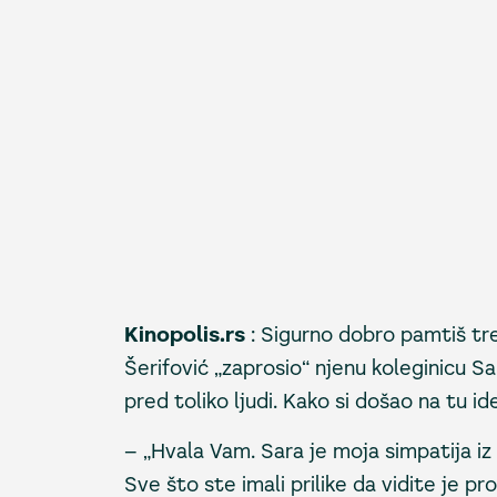
Kinopolis.rs
: Sigurno dobro pamtiš tr
Šerifović „zaprosio“ njenu koleginicu Sa
pred toliko ljudi. Kako si došao na tu i
– „Hvala Vam. Sara je moja simpatija iz
Sve što ste imali prilike da vidite je pr