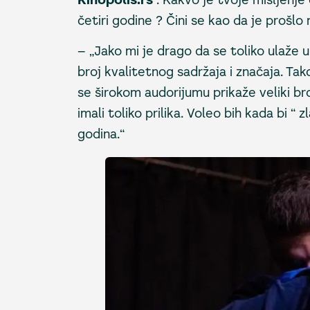
četiri godine ? Čini se kao da je prošlo
– „Jako mi je drago da se toliko ulaže u 
broj kvalitetnog sadržaja i značaja. Ta
se širokom audorijumu prikaže veliki broj
imali toliko prilika. Voleo bih kada bi “
godina.“