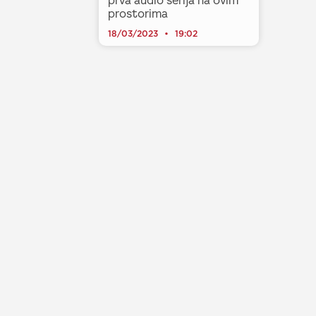
prva audio serija na ovim
prostorima
18/03/2023
19:02