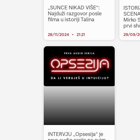
„SUNCE NIKAD VIŠE“:
ISTOR
Najduži razgovor posle
SCENAR
filma u istoriji Talina
Mirko S
prvi sh
28/11/2024
21:21
29/09/
INTERVJU „Opsesija“ je