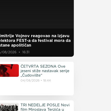
imitrije Vojnov reagovao na izjavu
elektora FEST-a da festival mora da
stane apolitičan
5/08/2026
16:31
ČETVRTA SEZONA Ove
jeseni stiže nastavak serije
„Čudovište“
04/08/2026
18:44
TRI NEDELJE POSLE Novi
film Miroslava Terzića u