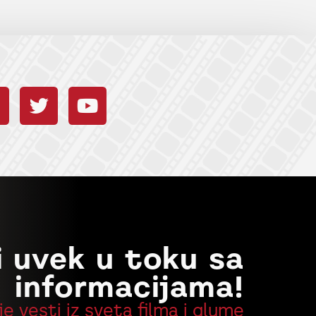
i uvek u toku sa
informacijama!
je vesti iz sveta filma i glume