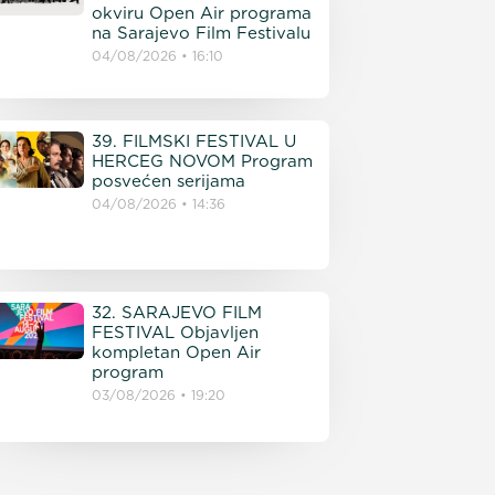
okviru Open Air programa
na Sarajevo Film Festivalu
04/08/2026
16:10
39. FILMSKI FESTIVAL U
HERCEG NOVOM Program
posvećen serijama
04/08/2026
14:36
32. SARAJEVO FILM
FESTIVAL Objavljen
kompletan Open Air
program
03/08/2026
19:20