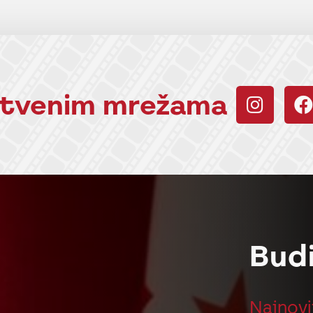
uštvenim mrežama
Bud
Najnovi