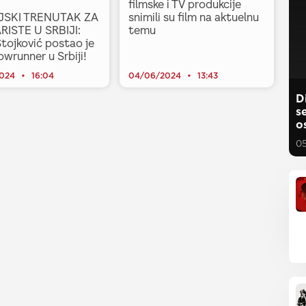
filmske i TV produkcije
IJSKI TRENUTAK ZA
snimili su film na aktuelnu
ISTE U SRBIJI:
temu
tojković postao je
owrunner u Srbiji!
2024
16:04
04/06/2024
13:43
D
s
o
0