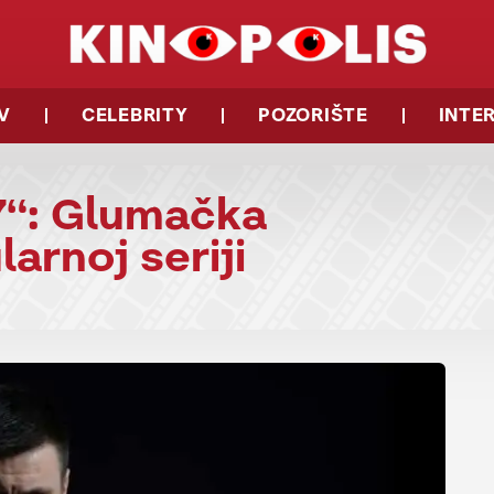
V
CELEBRITY
POZORIŠTE
INTE
7“: Glumačka
arnoj seriji