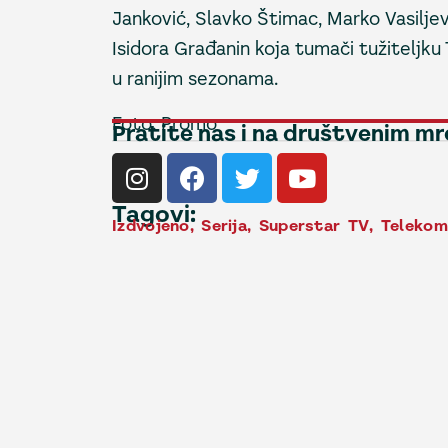
Janković, Slavko Štimac, Marko Vasiljevi
Isidora Građanin koja tumači tužiteljku 
u ranijim sezonama.
Foto: Promo
Pratite nas i na društvenim m
Tagovi:
Izdvojeno
,
Serija
,
Superstar TV
,
Telekom