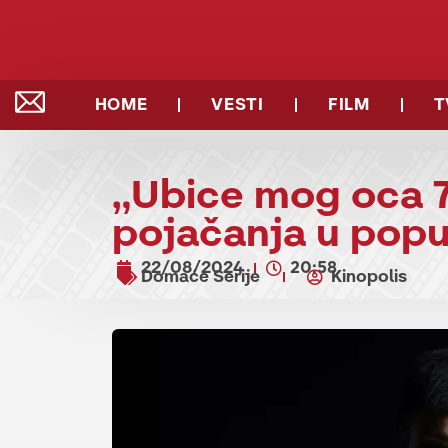
HOME
VESTI
FILM
T
„Ubice mog oca 
pojačanja u popul
22/08/2024
20:58
Domaće Serije
Kinopolis