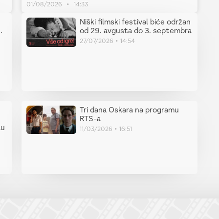
01/08/2026
14:33
Niški filmski festival biće održan
.
od 29. avgusta do 3. septembra
27/07/2026
14:54
Tri dana Oskara na programu
RTS-a
lu
11/03/2026
16:51