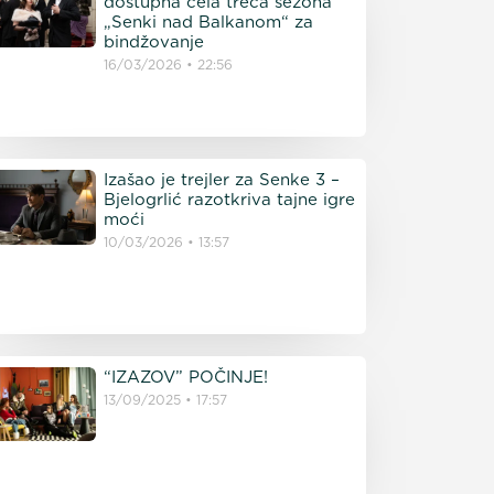
dostupna cela treća sezona
„Senki nad Balkanom“ za
bindžovanje
16/03/2026
22:56
Izašao je trejler za Senke 3 –
Bjelogrlić razotkriva tajne igre
moći
10/03/2026
13:57
“IZAZOV” POČINJE!
13/09/2025
17:57