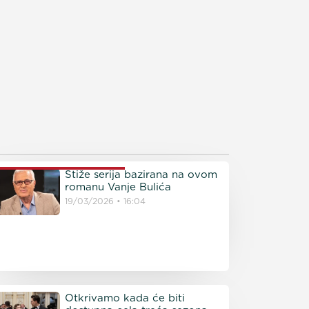
ROČITAJTE JOŠ
Stiže serija bazirana na ovom
romanu Vanje Bulića
19/03/2026
16:04
Otkrivamo kada će biti