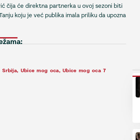
ć čija će direktna partnerka u ovoj sezoni biti
Tanju koju je već publika imala priliku da upozna
režama:
 Srbija
,
Ubice mog oca
,
Ubice mog oca 7
P