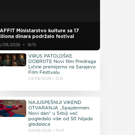
AFFIT Ministarstvo kulture sa 17
iliona dinara podržalo festival
5/08/2026
16:15
VIRUS PATOLOŠKE
DOBROTE Novi film Predraga
Ličine premijerno na Sarajevo
Film Festivalu
03/08/2026
15:51
NAJUSPEŠNIJI VIKEND
OTVARANJA „Spajdermen:
Novi dan“ u Srbiji već
pogledalo više od 50 hiljada
gledalaca
03/08/2026
15:47