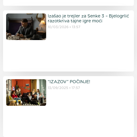
Izašao je trejler za Senke 3 – Bjelogrlić
razotkriva tajne igre moći
10/03/2026
13:57
“IZAZOV” POČINJE!
13/09/2025
17:57