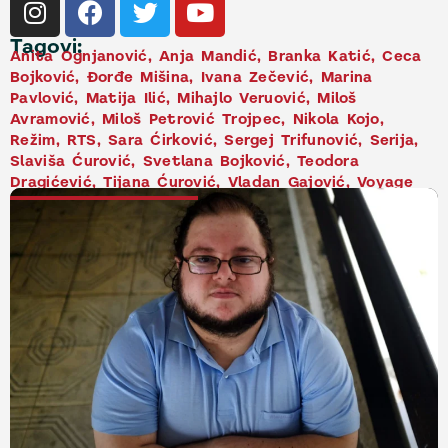
Tagovi:
Anita Ognjanović
,
Anja Mandić
,
Branka Katić
,
Ceca
Bojković
,
Đorđe Mišina
,
Ivana Zečević
,
Marina
Pavlović
,
Matija Ilić
,
Mihajlo Veruović
,
Miloš
Avramović
,
Miloš Petrović Trojpec
,
Nikola Kojo
,
Režim
,
RTS
,
Sara Ćirković
,
Sergej Trifunović
,
Serija
,
Slaviša Ćurović
,
Svetlana Bojković
,
Teodora
Dragićević
,
Tijana Ćurović
,
Vladan Gajović
,
Voyage
NAJNOVIJE VESTI