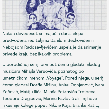
Nakon devedeset snimajućih dana, ekipa
predvođena rediteljima Danilom Bećkovićem i
Nebojšom Radosavljevićem uspela je da snimanje
privede kraju bez ikakvih problema.
U porodičnoj seriji prvi put ćemo gledati mladog
muzičara Mihajla Veruovića, poznatog po
umetničkom imenom „Voyage“. Pored njega, u seriji
ćemo gledati Đorđa Mišinu, Anitu Ognjanović, Ivanu
Zečević, Matiju Ilića, Miloša Petrovića Trojpeca,
Teodoru Dragićević, Marinu Pavlović ali i njihove
iskusnije kolege poput Nikole Koja, Branke Katić,