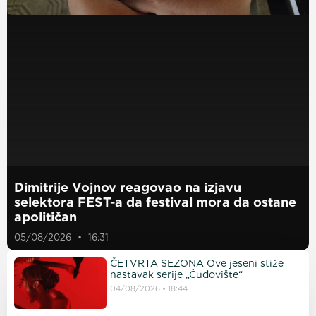
Dimitrije Vojnov reagovao na izjavu
selektora FEST-a da festival mora da ostane
apolitičan
05/08/2026
16:31
ČETVRTA SEZONA Ove jeseni stiže
nastavak serije „Čudovište“
04/08/2026
18:44