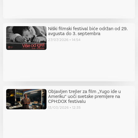
Niški filmski festival biće održan od 29.
avgusta do 3. septembra
27/07/2026
14:54
Objavljen trejler za film „Yugo ide u
Ameriku“ uoči svetske premijere na
CPH:DOX festivalu
13/03/2026
12:35