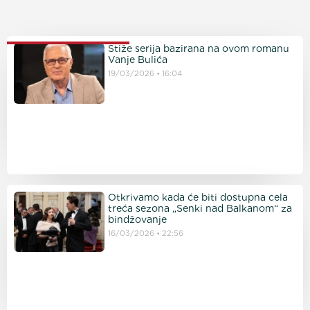
PROČITAJTE JOŠ
Stiže serija bazirana na ovom romanu
Vanje Bulića
19/03/2026
16:04
Otkrivamo kada će biti dostupna cela
treća sezona „Senki nad Balkanom“ za
bindžovanje
16/03/2026
22:56