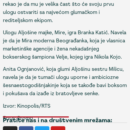
rekao je da mu je velika čast što će svoju prvu
ulogu ostvariti sa najvećom glumačkom i
rediteljskom ekipom.
Ulogu Aljošine majke, Mire, igra Branka Katić. Navela
je da je Mira moderna Beograđanka, koja je vlasnica
marketinške agencije i žena nekadašnjeg
bokserskog šampiona Velje, kojeg igra Nikola Kojo.
Anita Ognjanović, koja glumi Aljošinu sestru Milicu,
navela je da je tumači ulogu uporne i ambiciozne
šesnaestogodišnjakinje koja se takođe bavi boksom
i pokušava da izađe iz bratovljeve senke.
Izvor: Kinopolis/RTS
Foto: Promo
Pratite nas i na društvenim mrežama: