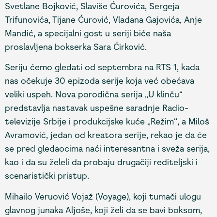
Svetlane Bojković, Slaviše Ćurovića, Sergeja
Trifunovića, Tijane Ćurović, Vladana Gajovića, Anje
Mandić, a specijalni gost u seriji biće naša
proslavljena bokserka Sara Ćirković.
Seriju ćemo gledati od septembra na RTS 1, kada
nas očekuje 30 epizoda serije koja već obećava
veliki uspeh. Nova porodična serija „U klinču“
predstavlja nastavak uspešne saradnje Radio-
televizije Srbije i produkcijske kuće „Režim“, a Miloš
Avramović, jedan od kreatora serije, rekao je da će
se pred gledaocima naći interesantna i sveža serija,
kao i da su želeli da probaju drugačiji rediteljski i
scenaristički pristup.
Mihailo Veruović Vojaž (Voyage), koji tumači ulogu
glavnog junaka Aljoše, koji želi da se bavi boksom,