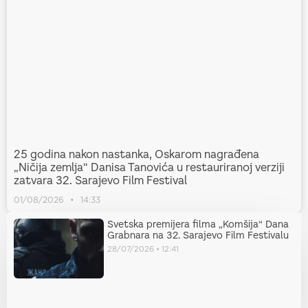
25 godina nakon nastanka, Oskarom nagrađena
„Ničija zemlja“ Danisa Tanovića u restauriranoj verziji
zatvara 32. Sarajevo Film Festival
01/08/2026
14:33
Svetska premijera filma „Komšija“ Dana
Grabnara na 32. Sarajevo Film Festivalu
28/07/2026
12:41