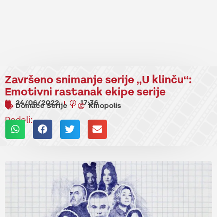
Završeno snimanje serije „U klinču“:
Emotivni rastanak ekipe serije
24/06/2022
17:36
Domaće Serije
Kinopolis
Podeli: