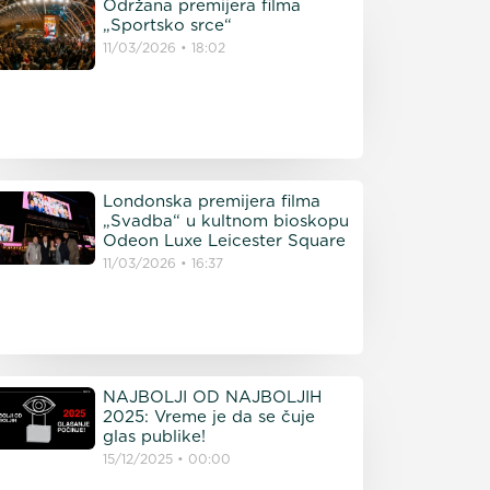
Održana premijera filma
„Sportsko srce“
11/03/2026
18:02
Londonska premijera filma
„Svadba“ u kultnom bioskopu
Odeon Luxe Leicester Square
11/03/2026
16:37
NAJBOLJI OD NAJBOLJIH
2025: Vreme je da se čuje
glas publike!
15/12/2025
00:00