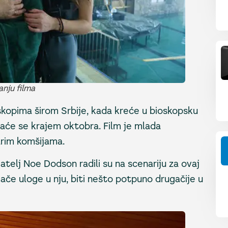
anju filma
skopima širom Srbije, kada kreće u bioskopsku
žaće se krajem oktobra. Film je mlada
tarim komšijama.
jatelj Noe Dodson radili su na scenariju za ovaj
mače uloge u nju, biti nešto potpuno drugačije u