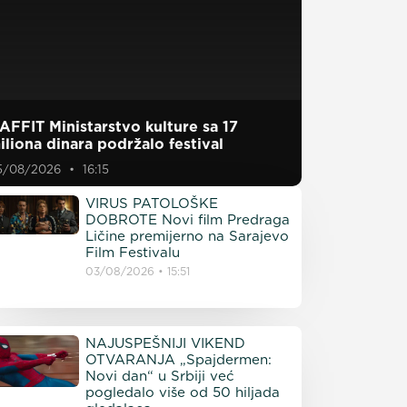
AFFIT Ministarstvo kulture sa 17
iliona dinara podržalo festival
5/08/2026
16:15
VIRUS PATOLOŠKE
DOBROTE Novi film Predraga
Ličine premijerno na Sarajevo
Film Festivalu
03/08/2026
15:51
NAJUSPEŠNIJI VIKEND
OTVARANJA „Spajdermen:
Novi dan“ u Srbiji već
pogledalo više od 50 hiljada