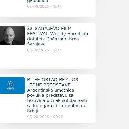
gledalaca
03/08/2026
15:47
32. SARAJEVO FILM
FESTIVAL Woody Harrelson
dobitnik Počasnog Srca
Sarajeva
03/08/2026
12:37
BITEF OSTAO BEZ JOŠ
JEDNE PREDSTAVE
Argentinska umetnica
povukla predstavu sa
festivala u znak solidarnosti
sa kolegama i studentima u
Srbiji
03/08/2026
09:25