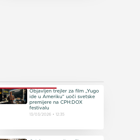
ROČITAJTE JOŠ
Objavljen trejler za film „Yugo
ide u Ameriku“ uoči svetske
premijere na CPH:DOX
festivalu
13/03/2026
12:35