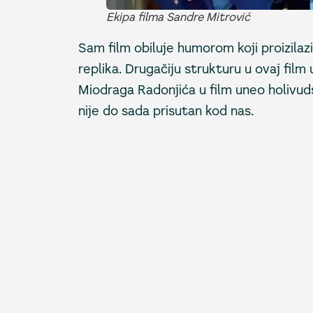
Ekipa filma Sandre Mitrović
Sam film obiluje humorom koji proizilazi 
replika. Drugačiju strukturu u ovaj film
Miodraga Radonjića u film uneo holivudsk
nije do sada prisutan kod nas.