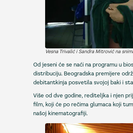
Vesna Trivalić i Sandra Mitrović na snim
Od jeseni će se naći na programu u bio
distribuciju. Beogradska premijere odr
debitantkinja posvetila svojoj baki i s
Više od dve godine, rediteljka i njen pri
film, koji će po rečima glumaca koji tu
našoj kinematografiji.