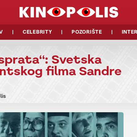
V
CELEBRITY
POZORIŠTE
INTE
 sprata“: Svetska
ntskog filma Sandre
lis