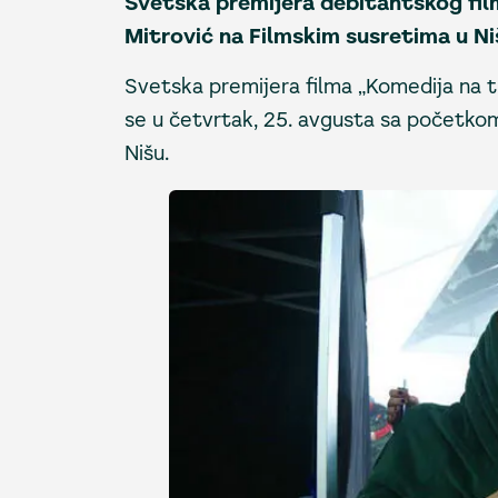
Svetska premijera debitantskog fil
Mitrović na Filmskim susretima u Ni
Svetska premijera filma „Komedija na t
se u četvrtak, 25. avgusta sa početkom
Nišu.