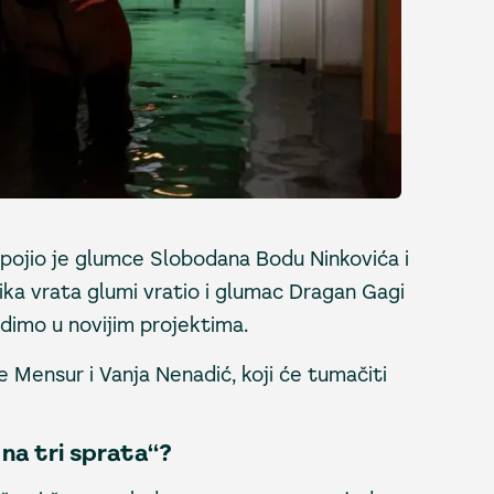
pojio je glumce Slobodana Bodu Ninkovića i
elika vrata glumi vratio i glumac Dragan Gagi
idimo u novijim projektima.
Mensur i Vanja Nenadić, koji će tumačiti
 na tri sprata“?