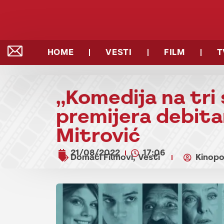
HOME
VESTI
FILM
T
„Komedija na tri
premijera debita
Mitrović
21/08/2022
17:06
Domaći Filmovi
Vesti
Kinopo
,