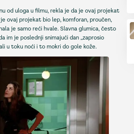
u od uloga u filmu, rekla je da je ovaj projekat
 je ovaj projekat bio lep, komforan, proučen,
imala je samo reći hvale. Slavna glumica, često
da im je poslednji snimajući dan „zaprosio
ali u toku noći i to mokri do gole kože.