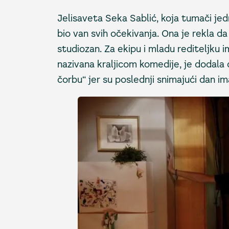
Jelisaveta Seka Sablić, koja tumači jedn
bio van svih očekivanja. Ona je rekla da
studiozan. Za ekipu i mladu rediteljku 
nazivana kraljicom komedije, je dodala 
čorbu“ jer su poslednji snimajući dan im