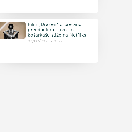
Film „Dražen“ o prerano
preminulom slavnom
košarkašu stiže na Netfliks
03/02/2025
01:22