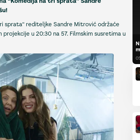
ma “Komedija na tri sprata” Sandre
šu!
ri sprata“ rediteljke Sandre Mitrović održaće
 projekcije u 20:30 na 57. Filmskim susretima u
N
m
0