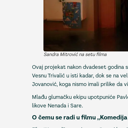
Sandra Mitrović na setu filma
Ovaj projekat nakon dvadeset godina s
Vesnu Trivalić u isti kadar, dok se na v
Jovanović, koga nismo imali prilike da v
Mlađu glumačku ekipu upotpuniće Pavle 
likove Nenada i Sare.
O čemu se radi u filmu „Komedija