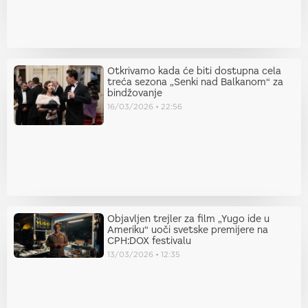
Otkrivamo kada će biti dostupna cela
treća sezona „Senki nad Balkanom“ za
bindžovanje
16/03/2026
22:56
Objavljen trejler za film „Yugo ide u
Ameriku“ uoči svetske premijere na
CPH:DOX festivalu
13/03/2026
12:35