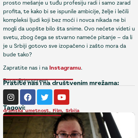
prosto mešanje u tuđu profesiju radi i samo zarad
profita, te kako bi se ispunile ambicije, želje i lečili
kompleksi ljudi koji bez moći i novca nikada ne bi
mogli da uopšte bilo šta snime. Ovo nećete videti u
svetu, zbog čega se stvarno nameće pitanje – da li
je u Srbiji gotovo sve izopačeno i zašto mora da
bude tako?
Zapratite nas i na
Instagramu
.
Foto: Printscreen
Pratite nas i na društvenim mrežama:
Tagovi:
dramska umetnost
,
Film
,
Srbija
NAJNOVIJE VESTI