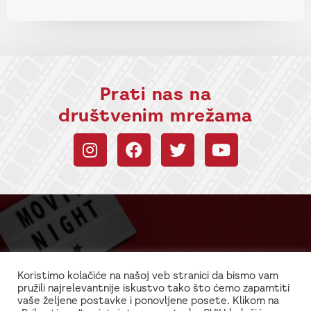
Prati nas na
društvenim mrežama
Budi uvek u toku sa
informacijama!
Koristimo kolačiće na našoj veb stranici da bismo vam
pružili najrelevantnije iskustvo tako što ćemo zapamtiti
Najnovije vesti iz sveta filma i glume
vaše željene postavke i ponovljene posete. Klikom na