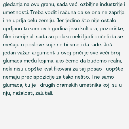
gledanja na ovu granu, sada već, ozbiljne industrije i
umetnosti. Treba voditi računa da se ona ne zaprlja
i ne uprlja celu zemlju. Jer jedino što nije ostalo
uprljano tokom ovih godina jesu kultura, pozorište,
film i serije ali sada su polako neki ljudi počeli da se
mešaju u poslove koje ne bi smeli da rade. Još
jedan važan argument u ovoj priči je sve veći broj
glumaca među kojima, ako ćemo da budemo realni,
neki nisu uopšte kvalifikovani za taj posao i uopšte
nemaju predispozicije za tako nešto. I ne samo
glumaca, tu je i drugih dramskih umetnika koji su u
nju, nažalost, zalutali.