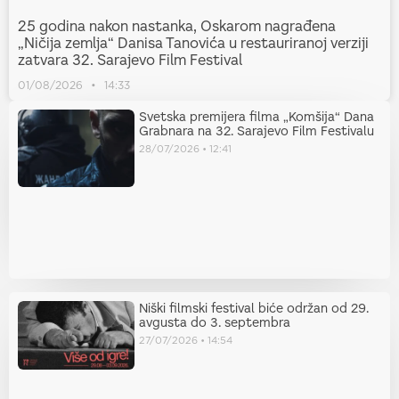
25 godina nakon nastanka, Oskarom nagrađena
„Ničija zemlja“ Danisa Tanovića u restauriranoj verziji
zatvara 32. Sarajevo Film Festival
01/08/2026
14:33
Svetska premijera filma „Komšija“ Dana
Grabnara na 32. Sarajevo Film Festivalu
28/07/2026
12:41
Niški filmski festival biće održan od 29.
avgusta do 3. septembra
27/07/2026
14:54