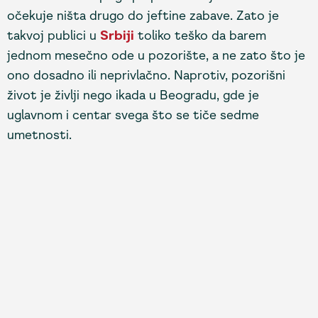
očekuje ništa drugo do jeftine zabave. Zato je
takvoj publici u
Srbiji
toliko teško da barem
jednom mesečno ode u pozorište, a ne zato što je
ono dosadno ili neprivlačno. Naprotiv, pozorišni
život je življi nego ikada u Beogradu, gde je
uglavnom i centar svega što se tiče sedme
umetnosti.