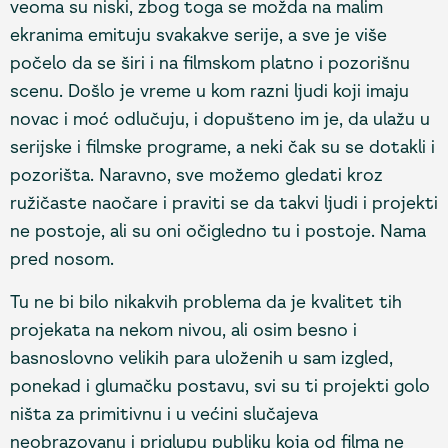
veoma su niski, zbog toga se možda na malim
ekranima emituju svakakve serije, a sve je više
počelo da se širi i na filmskom platno i pozorišnu
scenu. Došlo je vreme u kom razni ljudi koji imaju
novac i moć odlučuju, i dopušteno im je, da ulažu u
serijske i filmske programe, a neki čak su se dotakli i
pozorišta. Naravno, sve možemo gledati kroz
ružičaste naočare i praviti se da takvi ljudi i projekti
ne postoje, ali su oni očigledno tu i postoje. Nama
pred nosom.
Tu ne bi bilo nikakvih problema da je kvalitet tih
projekata na nekom nivou, ali osim besno i
basnoslovno velikih para uloženih u sam izgled,
ponekad i glumačku postavu, svi su ti projekti golo
ništa za primitivnu i u većini slučajeva
neobrazovanu i priglupu publiku koja od filma ne