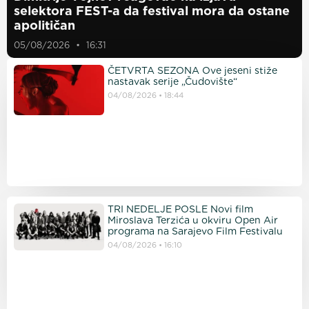
selektora FEST-a da festival mora da ostane
apolitičan
05/08/2026
16:31
ČETVRTA SEZONA Ove jeseni stiže
nastavak serije „Čudovište“
04/08/2026
18:44
TRI NEDELJE POSLE Novi film
Miroslava Terzića u okviru Open Air
programa na Sarajevo Film Festivalu
04/08/2026
16:10