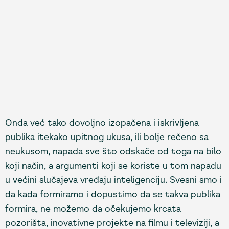
Onda već tako dovoljno izopačena i iskrivljena
publika itekako upitnog ukusa, ili bolje rečeno sa
neukusom, napada sve što odskače od toga na bilo
koji način, a argumenti koji se koriste u tom napadu
u većini slučajeva vređaju inteligenciju. Svesni smo i
da kada formiramo i dopustimo da se takva publika
formira, ne možemo da očekujemo krcata
pozorišta, inovativne projekte na filmu i televiziji, a