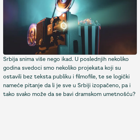
Srbija snima više nego ikad. U poslednjih nekoliko
godina svedoci smo nekoliko projekata koji su
ostavili bez teksta publiku i filmofile, te se logički
nameće pitanje da li je sve u Srbiji izopačeno, pa i
tako svako može da se bavi dramskom umetnošću?