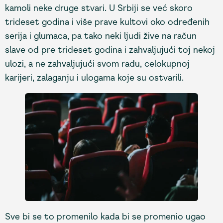
kamoli neke druge stvari. U Srbiji se već skoro
trideset godina i više prave kultovi oko određenih
serija i glumaca, pa tako neki ljudi žive na račun
slave od pre trideset godina i zahvaljujući toj nekoj
ulozi, a ne zahvaljujući svom radu, celokupnoj
karijeri, zalaganju i ulogama koje su ostvarili.
Sve bi se to promenilo kada bi se promenio ugao