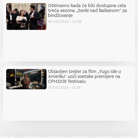
Otkrivamo kada će biti dostupna cela
treća sezona „Senki nad Balkanom“ za
bindžovanje
16/03/2026
22:56
Objavljen trejler za film „Yugo ide u
Ameriku“ uoči svetske premijere na
CPH:DOX festivalu
13/03/2026
12:35