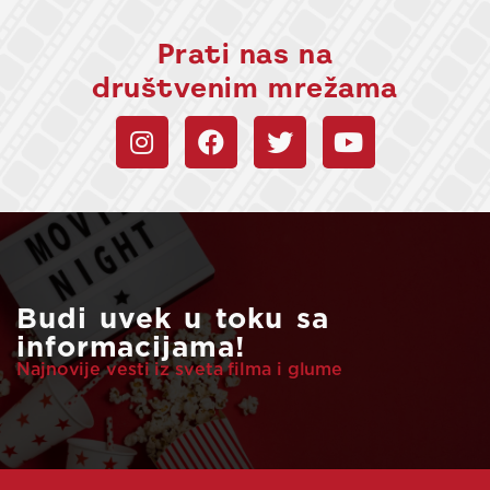
Prati nas na
društvenim mrežama
Budi uvek u toku sa
informacijama!
Najnovije vesti iz sveta filma i glume