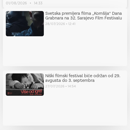
01/08/2026
14:33
Svetska premijera filma „Komšija“ Dana
Grabnara na 32. Sarajevo Film Festivalu
28/07/2026
12:41
Niški filmski festival biće održan od 29.
avgusta do 3. septembra
27/07/2026
14:54