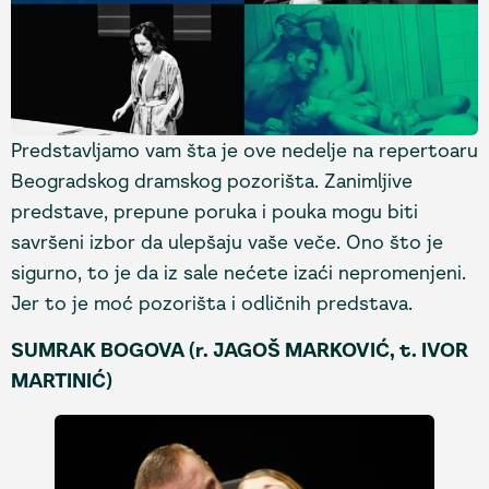
Predstavljamo vam šta je ove nedelje na repertoaru
Beogradskog dramskog pozorišta. Zanimljive
predstave, prepune poruka i pouka mogu biti
savršeni izbor da ulepšaju vaše veče. Ono što je
sigurno, to je da iz sale nećete izaći nepromenjeni.
Jer to je moć pozorišta i odličnih predstava.
SUMRAK BOGOVA (r. JAGOŠ MARKOVIĆ, t. IVOR
MARTINIĆ)