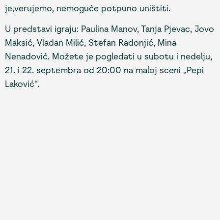
je,verujemo, nemoguće potpuno uništiti.
U predstavi igraju: Paulina Manov, Tanja Pjevac, Jovo
Maksić, Vladan Milić, Stefan Radonjić, Mina
Nenadović. Možete je pogledati u subotu i nedelju,
21. i 22. septembra od 20:00 na maloj sceni „Pepi
Laković“.