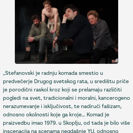
„Stefanovski je radnju komada smestio u
predvečerje Drugog svetskog rata, u središtu priče
je porodični raskol kroz koji se prelamaju različiti
pogledi na svet, tradicionalni i moralni, kancerogeno
nerazumevanje i isključivost, te nadirući fašizam,
odnosno okolnosti koje ga kroje… Komad je
praizvedbu imao 1979. u Skoplju, od tada je bilo više
inscenacija na scenama negdašnje YU, odnosno