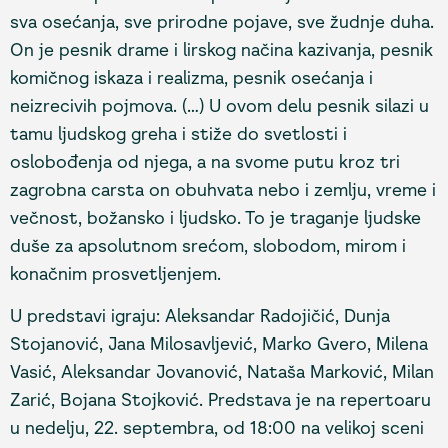
sva osećanja, sve prirodne pojave, sve žudnje duha.
On je pesnik drame i lirskog načina kazivanja, pesnik
komičnog iskaza i realizma, pesnik osećanja i
neizrecivih pojmova. (…) U ovom delu pesnik silazi u
tamu ljudskog greha i stiže do svetlosti i
oslobođenja od njega, a na svome putu kroz tri
zagrobna carsta on obuhvata nebo i zemlju, vreme i
večnost, božansko i ljudsko. To je traganje ljudske
duše za apsolutnom srećom, slobodom, mirom i
konačnim prosvetljenjem.
U predstavi igraju: Aleksandar Radojičić, Dunja
Stojanović, Jana Milosavljević, Marko Gvero, Milena
Vasić, Aleksandar Jovanović, Nataša Marković, Milan
Zarić, Bojana Stojković. Predstava je na repertoaru
u nedelju, 22. septembra, od 18:00 na velikoj sceni