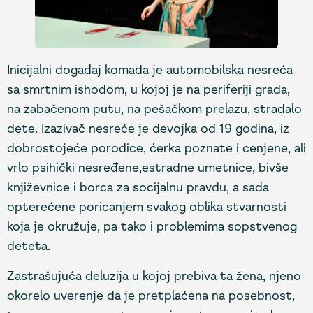
Inicijalni događaj komada je automobilska nesreća
sa smrtnim ishodom, u kojoj je na periferiji grada,
na zabačenom putu, na pešačkom prelazu, stradalo
dete. Izazivač nesreće je devojka od 19 godina, iz
dobrostojeće porodice, ćerka poznate i cenjene, ali
vrlo psihički nesređene,estradne umetnice, bivše
književnice i borca za socijalnu pravdu, a sada
opterećene poricanjem svakog oblika stvarnosti
koja je okružuje, pa tako i problemima sopstvenog
deteta.
Zastrašujuća deluzija u kojoj prebiva ta žena, njeno
okorelo uverenje da je pretplaćena na posebnost,