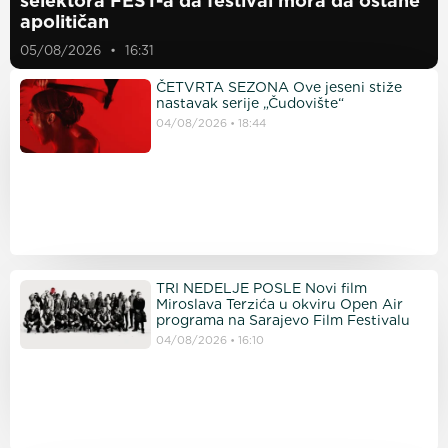
selektora FEST-a da festival mora da ostane
apolitičan
05/08/2026
16:31
ČETVRTA SEZONA Ove jeseni stiže
nastavak serije „Čudovište“
04/08/2026
18:44
TRI NEDELJE POSLE Novi film
Miroslava Terzića u okviru Open Air
programa na Sarajevo Film Festivalu
04/08/2026
16:10