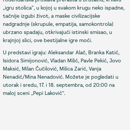
„igru stolica”, u kojoj u svakom krugu neko ispadne,
tačnije izgubi život, a maske civilizacijske
nadgradnje (skrupule, empatija, samokontrola)
ubrzano spadaju, otkrivajući istinski smisao, u
krajnjoj slici, ove bestijalne igre moći.
U predstavi igraju: Aleksandar Alač, Branka Katić,
Isidora Simijonović, Vladan Milić, Pavle Pekić, Jovo
Maksić, Milan Čučilović, Milica Zarić, Vanja
Nenadić/Mina Nenadović. Možete je pogledati u
utorak i sredu, 17. i 18. septembra, od 20:00 na
maloj sceni „Pepi Laković“.