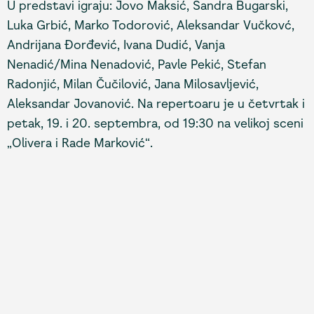
U predstavi igraju: Jovo Maksić, Sandra Bugarski,
Luka Grbić, Marko Todorović, Aleksandar Vučkovć,
Andrijana Đorđević, Ivana Dudić, Vanja
Nenadić/Mina Nenadović, Pavle Pekić, Stefan
Radonjić, Milan Čučilović, Jana Milosavljević,
Aleksandar Jovanović. Na repertoaru je u četvrtak i
petak, 19. i 20. septembra, od 19:30 na velikoj sceni
„Olivera i Rade Marković“.