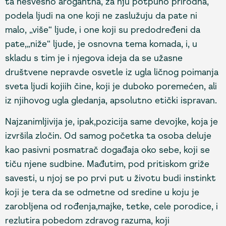
ta nesvesno arogantna, za nju potpuno prirodna,
podela ljudi na one koji ne zaslužuju da pate ni
malo, „više“ ljude, i one koji su predodređeni da
pate,„niže“ ljude, je osnovna tema komada, i, u
skladu s tim je i njegova ideja da se užasne
društvene nepravde osvetle iz ugla ličnog poimanja
sveta ljudi kojiih čine, koji je duboko poremećen, ali
iz njihovog ugla gledanja, apsolutno etički ispravan.
Najzanimljivija je, ipak,pozicija same devojke, koja je
izvršila zločin. Od samog početka ta osoba deluje
kao pasivni posmatrač događaja oko sebe, koji se
tiču njene sudbine. Mađutim, pod pritiskom griže
savesti, u njoj se po prvi put u životu budi instinkt
koji je tera da se odmetne od sredine u koju je
zarobljena od rođenja,majke, tetke, cele porodice, i
rezlutira pobedom zdravog razuma, koji