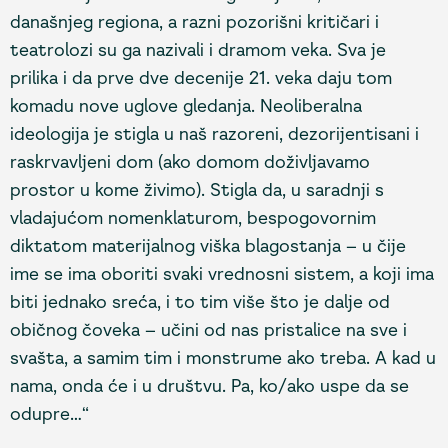
današnjeg regiona, a razni pozorišni kritičari i
teatrolozi su ga nazivali i dramom veka. Sva je
prilika i da prve dve decenije 21. veka daju tom
komadu nove uglove gledanja. Neoliberalna
ideologija je stigla u naš razoreni, dezorijentisani i
raskrvavljeni dom (ako domom doživljavamo
prostor u kome živimo). Stigla da, u saradnji s
vladajućom nomenklaturom, bespogovornim
diktatom materijalnog viška blagostanja – u čije
ime se ima oboriti svaki vrednosni sistem, a koji ima
biti jednako sreća, i to tim više što je dalje od
običnog čoveka – učini od nas pristalice na sve i
svašta, a samim tim i monstrume ako treba. A kad u
nama, onda će i u društvu. Pa, ko/ako uspe da se
odupre…“