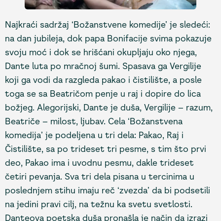
Najkraći sadržaj ‘Božanstvene komedije’ je sledeći:
na dan jubileja, dok papa Bonifacije svima pokazuje
svoju moć i dok se hrišćani okupljaju oko njega,
Dante luta po mračnoj šumi. Spasava ga Vergilije
koji ga vodi da razgleda pakao i čistilište, a posle
toga se sa Beatričom penje u raj i dopire do lica
božjeg. Alegorijski, Dante je duša, Vergilije – razum,
Beatriče – milost, ljubav. Cela ‘Božanstvena
komedija’ je podeljena u tri dela: Pakao, Raj i
Čistilište, sa po trideset tri pesme, s tim što prvi
deo, Pakao ima i uvodnu pesmu, dakle trideset
četiri pevanja. Sva tri dela pisana u tercinima u
poslednjem stihu imaju reč ‘zvezda’ da bi podsetili
na jedini pravi cilj, na težnu ka svetu svetlosti.
Danteova poetska duša pronašla je način da izrazi