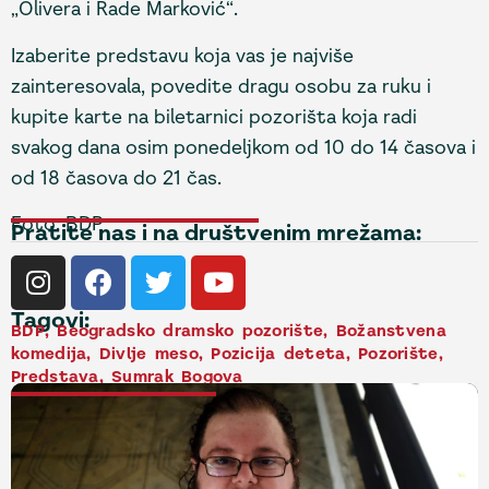
„Olivera i Rade Marković“.
Izaberite predstavu koja vas je najviše
zainteresovala, povedite dragu osobu za ruku i
kupite karte na biletarnici pozorišta koja radi
svakog dana osim ponedeljkom od 10 do 14 časova i
od 18 časova do 21 čas.
Foto: BDP
Pratite nas i na društvenim mrežama:
Tagovi:
BDP
,
Beogradsko dramsko pozorište
,
Božanstvena
komedija
,
Divlje meso
,
Pozicija deteta
,
Pozorište
,
Predstava
,
Sumrak Bogova
NAJNOVIJE VESTI