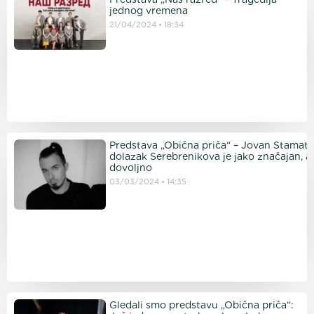
jednog vremena
21/04/2024
18:34
Predstava „Obična priča“ – Jovan Stamato
dolazak Serebrenikova je jako značajan, al
dovoljno p
03/03/2024
14:35
Gledali smo predstavu „Obična priča“: