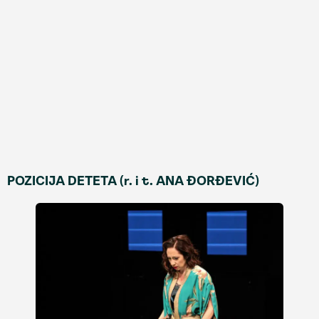
POZICIJA DETETA (r. i t. ANA ĐORĐEVIĆ)