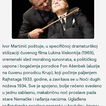
Ivor Martinić poštuje, u specifičnoj dramaturškoj
stilizaciji čuvenog filma Lukina Viskontija (1969),
vremenski sled moralnog sunovrata, a političkog
uspona i bogaćenja porodice Fon Ašenbek (aluzija
na čuvenu porodicu Krup), koji počinje paljenjem
Rajhstaga 1933. godine, a završava se u Noći dugih
noževa 1934. Sve je spojeno, bolje rečeno svedeno
u jednu sablasnu, makabričnu noć proslave pada
stare Nemačke i rađanja nacizma. Uglađena
rođendanska proslava prerasta u brutalnu, krvavu