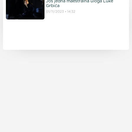
Još jedna maestralna uloga Luke
Grbića
01/11/2023
14:32