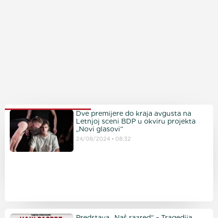
PROČITAJTE JOŠ
Dve premijere do kraja avgusta na
Letnjoj sceni BDP u okviru projekta
„Novi glasovi“
24/08/2024
08:32
Predstava „Naš razred“ – Tragedija