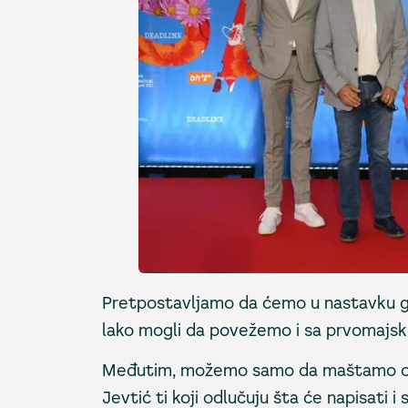
Pretpostavljamo da ćemo u nastavku gled
lako mogli da povežemo i sa prvomajsk
Međutim, možemo samo da maštamo o na
Jevtić ti koji odlučuju šta će napisati i s