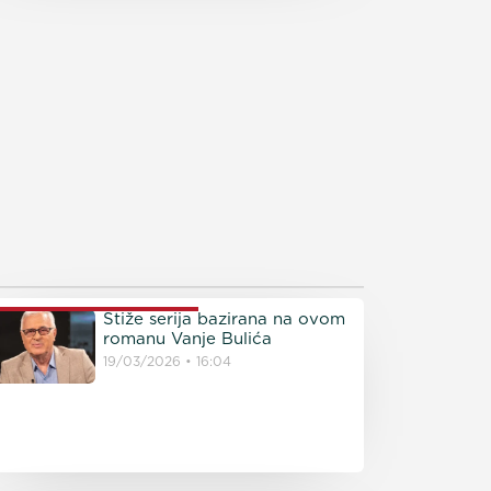
ROČITAJTE JOŠ
Stiže serija bazirana na ovom
romanu Vanje Bulića
19/03/2026
16:04