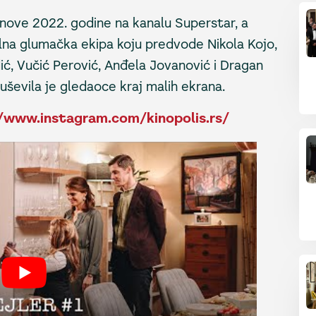
 nove 2022. godine na kanalu Superstar, a
lna glumačka ekipa koju predvode Nikola Kojo,
dić, Vučić Perović, Anđela Jovanović i Dragan
uševila je gledaoce kraj malih ekrana.
/www.instagram.com/kinopolis.rs/