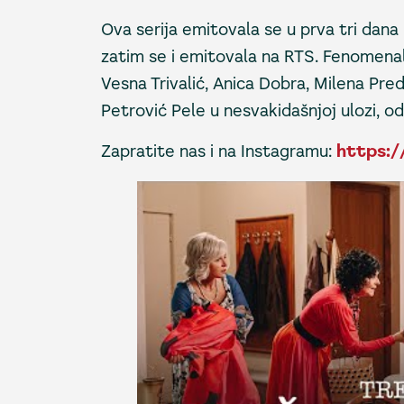
Ova serija emitovala se u prva tri dana
zatim se i emitovala na RTS. Fenomena
Vesna Trivalić, Anica Dobra, Milena Pre
Petrović Pele u nesvakidašnjoj ulozi, od
Zapratite nas i na Instagramu:
https:/