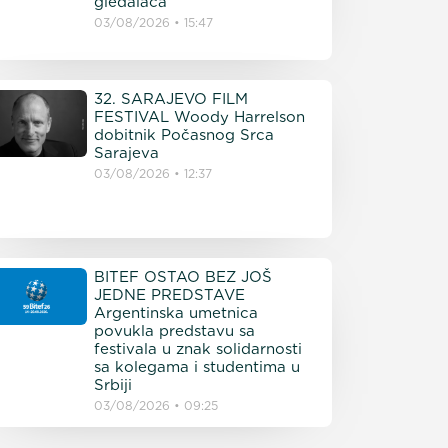
gledalaca
03/08/2026
15:47
32. SARAJEVO FILM
FESTIVAL Woody Harrelson
dobitnik Počasnog Srca
Sarajeva
03/08/2026
12:37
BITEF OSTAO BEZ JOŠ
JEDNE PREDSTAVE
Argentinska umetnica
povukla predstavu sa
festivala u znak solidarnosti
sa kolegama i studentima u
Srbiji
03/08/2026
09:25