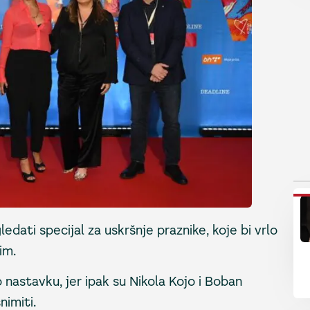
P
ati specijal za uskršnje praznike, koje bi vrlo
im.
stavku, jer ipak su Nikola Kojo i Boban
nimiti.