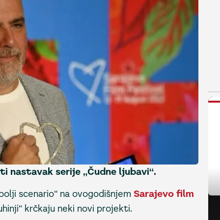
N
ti nastavak serije „Čudne ljubavi“.
bolji scenario“ na ovogodišnjem
Sarajevo film
hinji“ krčkaju neki novi projekti.