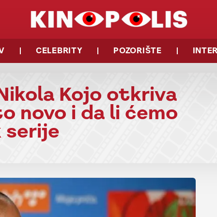
V
CELEBRITY
POZORIŠTE
INTE
Nikola Kojo otkriva
o novo i da li ćemo
 serije