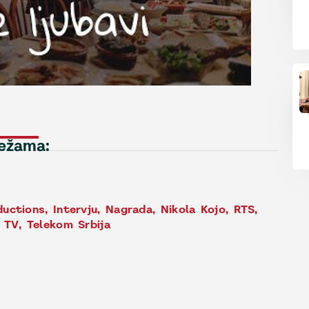
režama:
ductions
,
Intervju
,
Nagrada
,
Nikola Kojo
,
RTS
,
 TV
,
Telekom Srbija