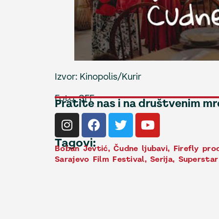
Izvor: Kinopolis/Kurir
Foto: SFF
Pratite nas i na društvenim m
Tagovi:
Boban Jevtić
,
Čudne ljubavi
,
Firefly pro
Sarajevo Film Festival
,
Serija
,
Superstar