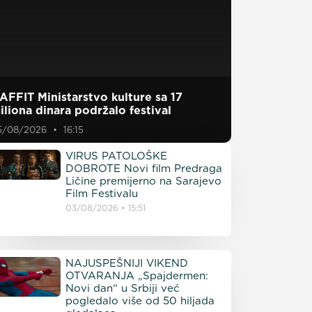
AFFIT Ministarstvo kulture sa 17
iliona dinara podržalo festival
5/08/2026
16:15
VIRUS PATOLOŠKE
DOBROTE Novi film Predraga
Ličine premijerno na Sarajevo
Film Festivalu
03/08/2026
15:51
NAJUSPEŠNIJI VIKEND
OTVARANJA „Spajdermen:
Novi dan“ u Srbiji već
pogledalo više od 50 hiljada