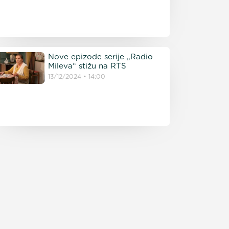
Nove epizode serije „Radio
Mileva“ stižu na RTS
13/12/2024
14:00