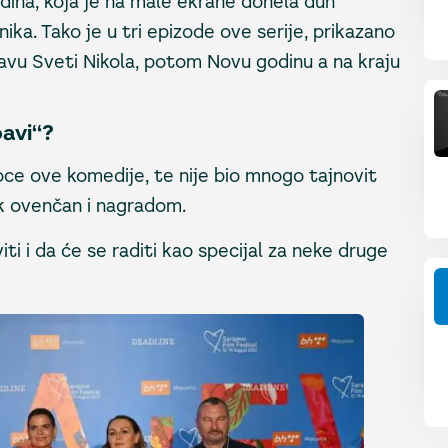
jedina, koja je na male ekrane donela duh
nika. Tako je u tri epizode ove serije, prikazano
slavu Sveti Nikola, potom Novu godinu a na kraju
bavi“?
oce ove komedije, te nije bio mnogo tajnovit
ak ovenčan i nagradom.
ti i da će se raditi kao specijal za neke druge