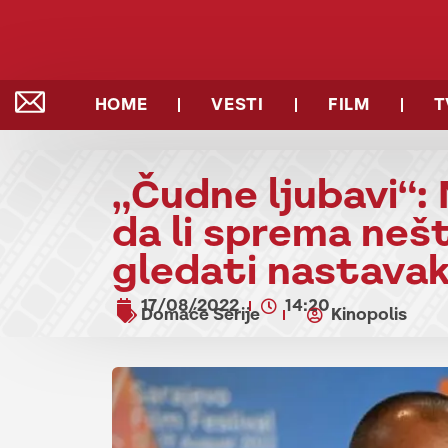
HOME
VESTI
FILM
T
„Čudne ljubavi“: 
da li sprema nešt
gledati nastavak
17/08/2022
14:20
Domaće Serije
Kinopolis