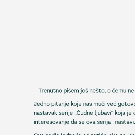
– Trenutno pišem još nešto, o čemu ne b
Jedno pitanje koje nas muči već gotov
nastavak serije „Čudne ljubavi“ koja je o
interesovanje da se ova serija i nastavi.