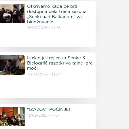
Otkrivamo kada će biti
dostupna cela treća sezona
„Senki nad Balkanom“ za
bindžovanje
16/03/2026
22:56
Izašao je trejler za Senke 3 –
Bjelogrlić razotkriva tajne igre
moći
10/03/2026
13:57
“IZAZOV” POČINJE!
13/09/2025
17:57