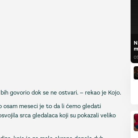
N
m
0
ih govorio dok se ne ostvari. – rekao je Kojo.
o osam meseci je to da li ćemo gledati
svojila srca gledalaca koji su pokazali veliko