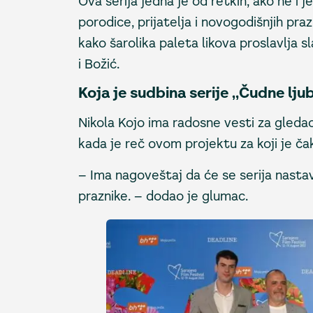
Ova serija jedna je od retkih, ako ne i 
porodice, prijatelja i novogodišnjih praz
kako šarolika paleta likova proslavlja 
i Božić.
Koja je sudbina serije „Čudne lju
Nikola Kojo ima radosne vesti za gleda
kada je reč ovom projektu za koji je č
– Ima nagoveštaj da će se serija nastavi
praznike. – dodao je glumac.