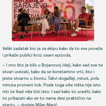
Veliki zadatak bio je za ekipu kako da to sve poveže
i prikaže publici kroz osam epizoda.
– I ono što je bilo u Bojanovoj ideji, kako sad sve te
stvari uvezati, kako da se konstantno vrti, što i
jeste stvarno u životu. Takvi događaji, minut, pola
minuta promeni tok. Posle toga više ništa nije isto
niti će ikad više biti isto. I sad kako to uraditi, kako
to prikazati ako se to nama desi praktično na
startu. – dodaje Milan Marić.