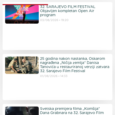
PROČITAJTE JOŠ
32. SARAJEVO FILM FESTIVAL
Objavljen kompletan Open Air
program
03/08/2026
19:20
25 godina nakon nastanka, Oskarom
nagrađena „Ničija zemlja“ Danisa
Tanovića u restauriranoj verziji zatvara
32. Sarajevo Film Festival
01/08/2026
14:33
Svetska premijera filma „Komšija“
Dana Grabnara na 32. Sarajevo Film