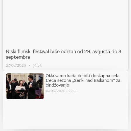
Niški filmski festival biće održan od 29. avgusta do 3.
septembra
27/07/2026
14:54
Otkrivamo kada će biti dostupna cela
treća sezona „Senki nad Balkanom“ za
bindžovanje
16/03/2026
22:56