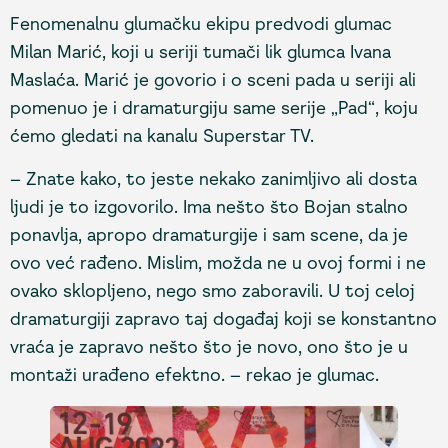
Fenomenalnu glumačku ekipu predvodi glumac
Milan Marić, koji u seriji tumači lik glumca Ivana
Maslaća. Marić je govorio i o sceni pada u seriji ali
pomenuo je i dramaturgiju same serije „Pad“, koju
ćemo gledati na kanalu Superstar TV.
– Znate kako, to jeste nekako zanimljivo ali dosta
ljudi je to izgovorilo. Ima nešto što Bojan stalno
ponavlja, apropo dramaturgije i sam scene, da je
ovo već rađeno. Mislim, možda ne u ovoj formi i ne
ovako sklopljeno, nego smo zaboravili. U toj celoj
dramaturgiji zapravo taj događaj koji se konstantno
vraća je zapravo nešto što je novo, ono što je u
montaži urađeno efektno. – rekao je glumac.