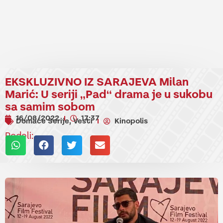
EKSKLUZIVNO IZ SARAJEVA Milan
Marić: U seriji „Pad“ drama je u sukobu
sa samim sobom
16/08/2022
17:37
Domaće Serije
Vesti
Kinopolis
,
Podeli: