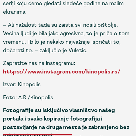
seriji koju ćemo gledati sledeće godine na malim
ekranima.
– Ali nažalost tada su zaista svi nosili pištolje.
Većina ljudi je bila jako agresivna, to je priča o tom
vremenu. I bilo je nekako najvažnije ispričati to,
dočarati to. – zaključio je Vuletić.
Zapratite nas na Instagramu:
https://www.instagram.com/kinopolis.rs/
Izvor: Kinopolis
Foto: A.R./Kinopolis
Fotografije su isključivo vlasništvo našeg
portala i svako kopiranje fotografija i
postavljanje na druga mesta je zabranjeno bez
odobrenja autora!