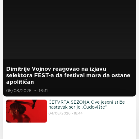
Dimitrije Vojnov reagovao na izjavu
selektora FEST-a da festival mora da ostane
apolitičan
05/08/2026
16:31
ČETVRTA SEZONA Ove jeseni stiže
nastavak serije „Čudovište“
04/08/2026
18:44