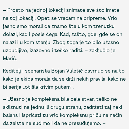
– Prosto na jednoj lokaciji snimate sve što imate
na toj lokaciji. Opet se vraćam na pripreme. Vrlo
jasno smo morali da znamo šta u kom trenutku
dolazi, kad i posle čega. Kad, zašto, gde, gde se on
nalazi i u kom stanju. Zbog toga je to bilo užasno
uzbudljivo, izazovno i teško raditi. – zaključio je
Marić.
Reditelj i scenarista Bojan Vuletić osvrnuo se na to
kako je ekipa morala da se drži nekih pravila, kako ne
bi serija „otišla krivim putem“.
– Užasno je kompleksna bila cela stvar, teško ne
skliznuti na jednu ili drugu stranu, zadržati taj neki
balans i ispričati tu vrlo kompleksnu priču na način
da zaista ne sudimo i da ne presuđujemo. –