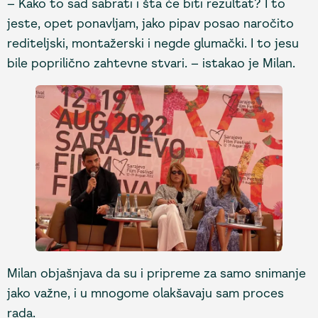
– Kako to sad sabrati i šta će biti rezultat? I to
jeste, opet ponavljam, jako pipav posao naročito
rediteljski, montažerski i negde glumački. I to jesu
bile poprilično zahtevne stvari. – istakao je Milan.
Milan objašnjava da su i pripreme za samo snimanje
jako važne, i u mnogome olakšavaju sam proces
rada.