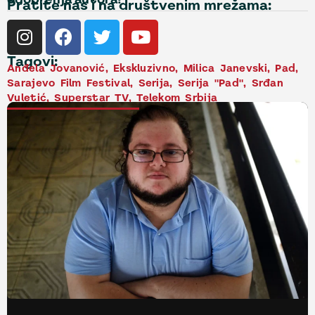
Pratite nas i na društvenim mrežama:
Tagovi:
Anđela Jovanović
,
Ekskluzivno
,
Milica Janevski
,
Pad
,
Sarajevo Film Festival
,
Serija
,
Serija "Pad"
,
Srđan
Vuletić
,
Superstar TV
,
Telekom Srbija
NAJNOVIJE VESTI