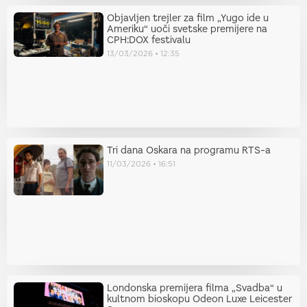
Objavljen trejler za film „Yugo ide u
Ameriku“ uoči svetske premijere na
CPH:DOX festivalu
13/03/2026
12:35
Tri dana Oskara na programu RTS-a
11/03/2026
16:51
Londonska premijera filma „Svadba“ u
kultnom bioskopu Odeon Luxe Leicester