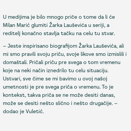
U medijima je bilo mnogo priče o tome da li će
Milan Marić glumiti Žarka Lauševića u seriji, a
reditelj konačno stavlja tačku na celu tu stvar.
– Jeste inspirisano biografijom Žarka Lauševića, ali
mi smo pravili svoju priču, svoje likove smo izmislili i
domaštali. Pričali priču pre svega o tom vremenu
koje na neki način iznedrilo tu celu situaciju.
Ustvari, sve čime se mi bavimo u ovoj našoj
umetnosti je pre svega priča o vremenu. To je
kontekst, takva priča se ne može desiti danas,
može se desiti nešto slično i nešto drugačije. –
dodao je Vuletić.