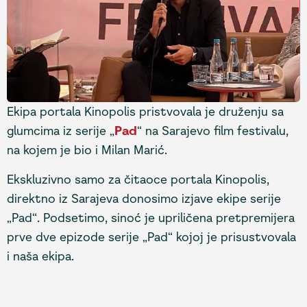
Ekipa portala Kinopolis pristvovala je druženju sa
glumcima iz serije „
Pad
“ na Sarajevo film festivalu,
na kojem je bio i Milan Marić.
Ekskluzivno samo za čitaoce portala Kinopolis,
direktno iz Sarajeva donosimo izjave ekipe serije
„Pad“. Podsetimo, sinoć je upriličena pretpremijera
prve dve epizode serije „Pad“ kojoj je prisustvovala
i naša ekipa.