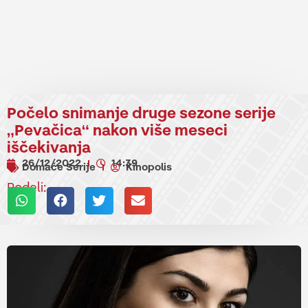
Počelo snimanje druge sezone serije
„Pevačica“ nakon više meseci
iščekivanja
26/12/2022
14:39
Domaće Serije
Kinopolis
Podeli: