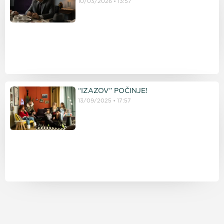
10/03/2026
13:57
“IZAZOV” POČINJE!
13/09/2025
17:57