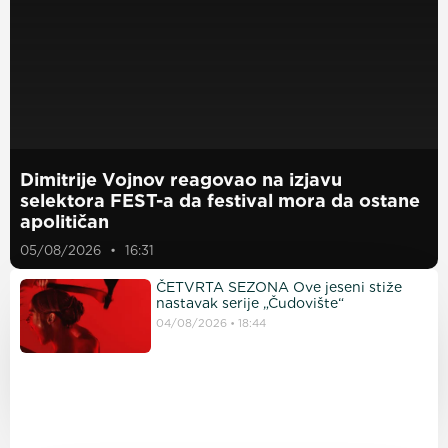
Dimitrije Vojnov reagovao na izjavu
selektora FEST-a da festival mora da ostane
apolitičan
05/08/2026
16:31
ČETVRTA SEZONA Ove jeseni stiže
nastavak serije „Čudovište“
04/08/2026
18:44