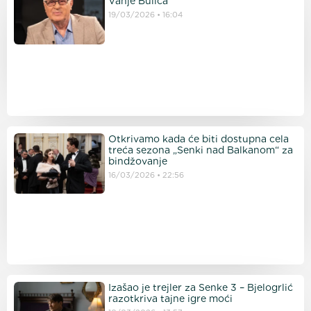
Vanje Bulića
19/03/2026
16:04
Otkrivamo kada će biti dostupna cela
treća sezona „Senki nad Balkanom“ za
bindžovanje
16/03/2026
22:56
Izašao je trejler za Senke 3 – Bjelogrlić
razotkriva tajne igre moći