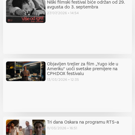
Niški filmski festival biće održan od 29.
avgusta do 3. septembra
27/07/2026
14:54
Objavljen trejler za film „Yugo ide u
Ameriku“ uoči svetske premijere na
CPH:DOX festivalu
13/03/2026
12:35
Tri dana Oskara na programu RTS-a
11/03/2026
16:51