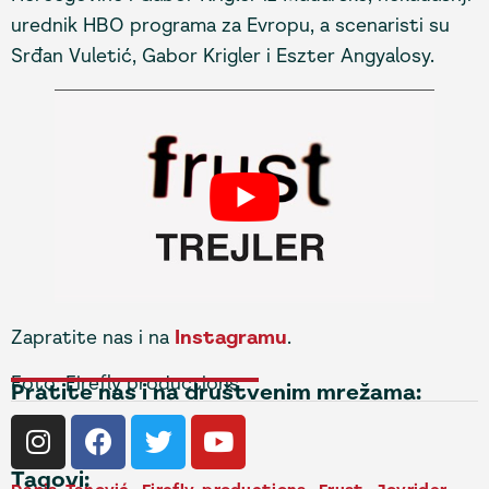
urednik HBO programa za Evropu, a scenaristi su
Srđan Vuletić, Gabor Krigler i Eszter Angyalosy.
Zapratite nas i na
Instagramu
.
Foto: Firefly productions
Pratite nas i na društvenim mrežama:
Tagovi: