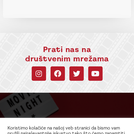
Prati nas na
društvenim mrežama
Budi uvek u toku sa
informacijama!
Koristimo kolačiće na našoj veb stranici da bismo vam
pružili najrelevantnije iskustvo tako što ćemo zapamtiti