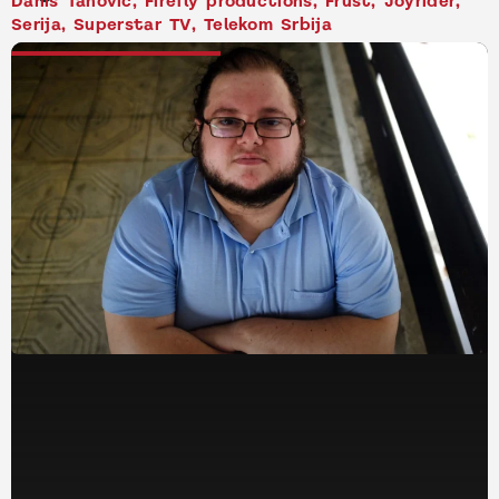
Danis Tanović
,
Firefly productions
,
Frust
,
Joyrider
,
Serija
,
Superstar TV
,
Telekom Srbija
NAJNOVIJE VESTI