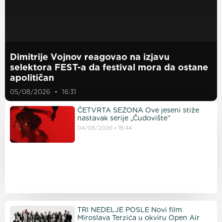
Dimitrije Vojnov reagovao na izjavu
selektora FEST-a da festival mora da ostane
apolitičan
05/08/2026
16:31
ČETVRTA SEZONA Ove jeseni stiže
nastavak serije „Čudovište“
04/08/2026
18:44
TRI NEDELJE POSLE Novi film
Miroslava Terzića u okviru Open Air