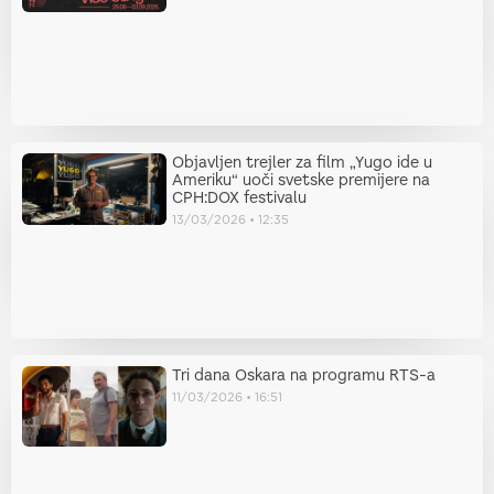
Objavljen trejler za film „Yugo ide u
Ameriku“ uoči svetske premijere na
CPH:DOX festivalu
13/03/2026
12:35
Tri dana Oskara na programu RTS-a
11/03/2026
16:51