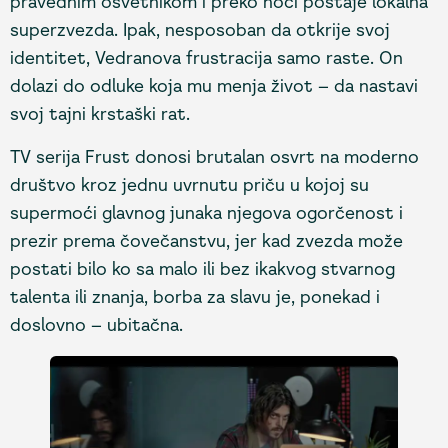
pravednim osvetnikom i preko noći postaje lokalna
superzvezda. Ipak, nesposoban da otkrije svoj
identitet, Vedranova frustracija samo raste. On
dolazi do odluke koja mu menja život – da nastavi
svoj tajni krstaški rat.
TV serija Frust donosi brutalan osvrt na moderno
društvo kroz jednu uvrnutu priču u kojoj su
supermoći glavnog junaka njegova ogorčenost i
prezir prema čovečanstvu, jer kad zvezda može
postati bilo ko sa malo ili bez ikakvog stvarnog
talenta ili znanja, borba za slavu je, ponekad i
doslovno – ubitačna.