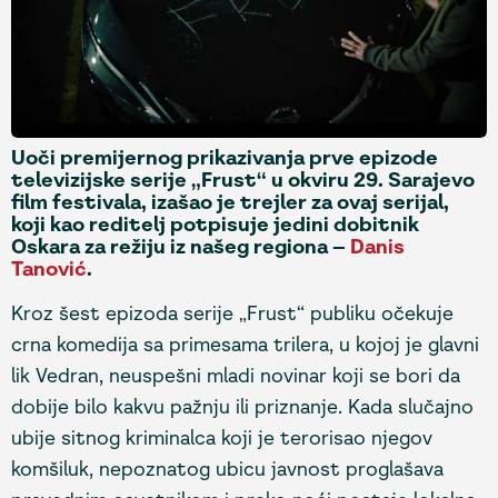
Uoči premijernog prikazivanja prve epizode
televizijske serije „Frust“ u okviru 29. Sarajevo
film festivala, izašao je trejler za ovaj serijal,
koji kao reditelj potpisuje jedini dobitnik
Oskara za režiju iz našeg regiona –
Danis
Tanović
.
Kroz šest epizoda serije „Frust“ publiku očekuje
crna komedija sa primesama trilera, u kojoj je glavni
lik Vedran, neuspešni mladi novinar koji se bori da
dobije bilo kakvu pažnju ili priznanje. Kada slučajno
ubije sitnog kriminalca koji je terorisao njegov
komšiluk, nepoznatog ubicu javnost proglašava