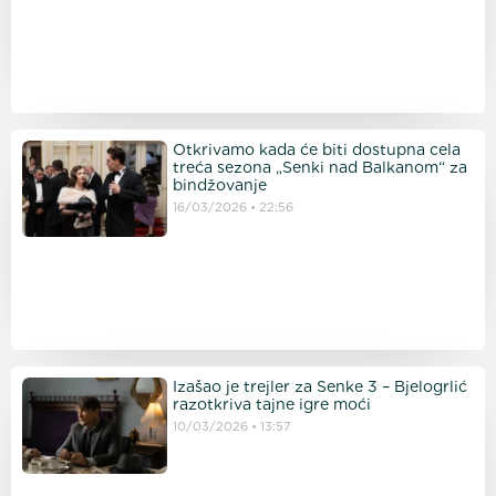
Otkrivamo kada će biti dostupna cela
treća sezona „Senki nad Balkanom“ za
bindžovanje
16/03/2026
22:56
Izašao je trejler za Senke 3 – Bjelogrlić
razotkriva tajne igre moći
10/03/2026
13:57