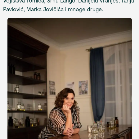
Vojislava Tomića, Srnu Lango, Danijelu Vranješ, Tanju
Pavlović, Marka Jovičića i mnoge druge.