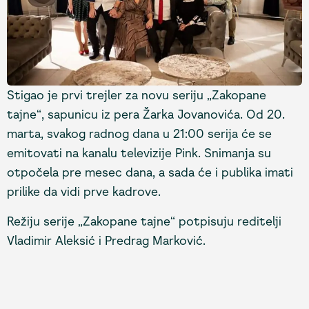
Stigao je prvi trejler za novu seriju „Zakopane
tajne“, sapunicu iz pera Žarka Jovanovića. Od 20.
marta, svakog radnog dana u 21:00 serija će se
emitovati na kanalu televizije Pink. Snimanja su
otpočela pre mesec dana, a sada će i publika imati
prilike da vidi prve kadrove.
Režiju serije „Zakopane tajne“ potpisuju reditelji
Vladimir Aleksić i Predrag Marković.