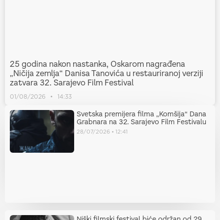
25 godina nakon nastanka, Oskarom nagrađena
„Ničija zemlja“ Danisa Tanovića u restauriranoj verziji
zatvara 32. Sarajevo Film Festival
01/08/2026
14:33
Svetska premijera filma „Komšija“ Dana
Grabnara na 32. Sarajevo Film Festivalu
28/07/2026
12:41
Niški filmski festival biće održan od 29.