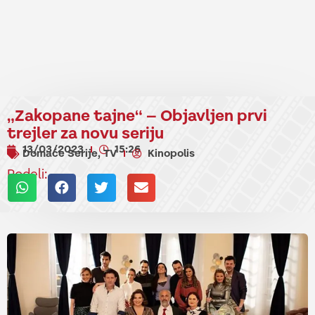
„Zakopane tajne“ – Objavljen prvi
trejler za novu seriju
13/03/2023
15:26
Domaće Serije
TV
Kinopolis
,
Podeli: