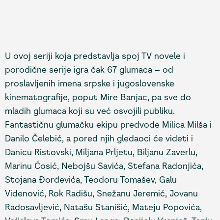
U ovoj seriji koja predstavlja spoj TV novele i
porodične serije igra čak 67 glumaca – od
proslavljenih imena srpske i jugoslovenske
kinematografije, poput Mire Banjac, pa sve do
mladih glumaca koji su već osvojili publiku.
Fantastičnu glumačku ekipu predvode Milica Milša i
Danilo Čelebić, a pored njih gledaoci će videti i
Danicu Ristovski, Miljana Prljetu, Biljanu Zaverlu,
Marinu Ćosić, Nebojšu Savića, Stefana Radonjića,
Stojana Đorđevića, Teodoru Tomašev, Galu
Videnović, Rok Radišu, Snežanu Jeremić, Jovanu
Radosavljević, Natašu Stanišić, Mateju Popovića,