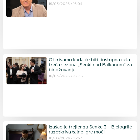
19/03/2026
16:04
Otkrivamo kada će biti dostupna cela
treća sezona „Senki nad Balkanom“ za
bindžovanje
16/03/2026
22:56
Izašao je trejler za Senke 3 – Bjelogrlić
razotkriva tajne igre moći
10/03/2026
13:57