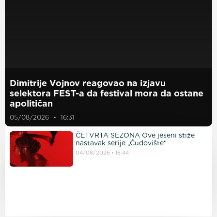
Dimitrije Vojnov reagovao na izjavu
selektora FEST-a da festival mora da ostane
apolitičan
05/08/2026
16:31
ČETVRTA SEZONA Ove jeseni stiže
nastavak serije „Čudovište“
04/08/2026
18:44