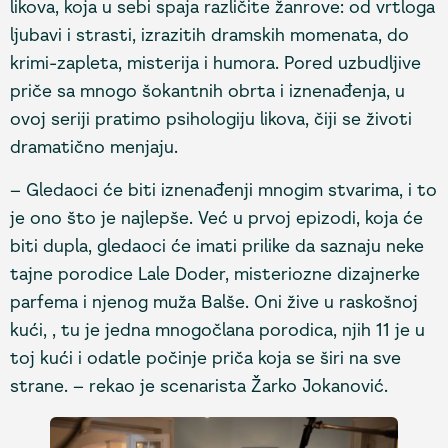
likova, koja u sebi spaja različite žanrove: od vrtloga
ljubavi i strasti, izrazitih dramskih momenata, do
krimi-zapleta, misterija i humora. Pored uzbudljive
priče sa mnogo šokantnih obrta i iznenađenja, u
ovoj seriji pratimo psihologiju likova, čiji se životi
dramatično menjaju.
– Gledaoci će biti iznenađenji mnogim stvarima, i to
je ono što je najlepše. Već u prvoj epizodi, koja će
biti dupla, gledaoci će imati prilike da saznaju neke
tajne porodice Lale Doder, misteriozne dizajnerke
parfema i njenog muža Balše. Oni žive u raskošnoj
kući, , tu je jedna mnogočlana porodica, njih 11 je u
toj kući i odatle počinje priča koja se širi na sve
strane. – rekao je scenarista Žarko Jokanović.