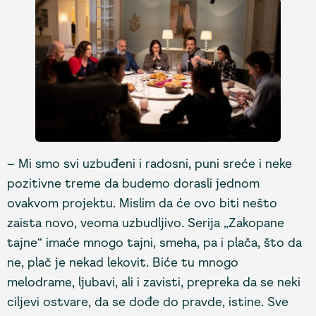
– Mi smo svi uzbuđeni i radosni, puni sreće i neke
pozitivne treme da budemo dorasli jednom
ovakvom projektu. Mislim da će ovo biti nešto
zaista novo, veoma uzbudljivo. Serija „Zakopane
tajne“ imaće mnogo tajni, smeha, pa i plača, što da
ne, plač je nekad lekovit. Biće tu mnogo
melodrame, ljubavi, ali i zavisti, prepreka da se neki
ciljevi ostvare, da se dođe do pravde, istine. Sve