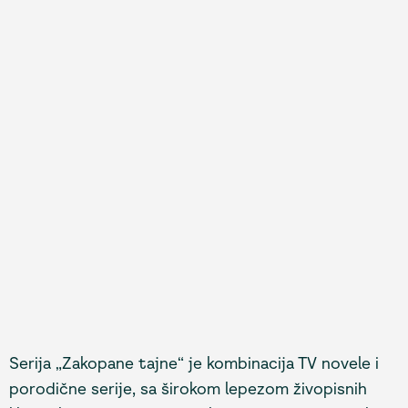
Serija „Zakopane tajne“ je kombinacija TV novele i
porodične serije, sa širokom lepezom živopisnih