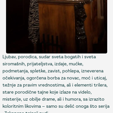
Ljubav, porodica, sudar sveta bogatih i sveta
siromašnih, prijateljstva, izdaje, mućke,
podmetanja, spletke, zavist, pohlepa, izneverena
očekivanja, ogorčena borba za novac, moć i uticaj,
težnje za pravim vrednostima, ali i elementi trilera,
stare porodične tajne koje izlaze na videlo,
misterije, uz obilje drame, ali i humora, sa izrazito
koloritnim likovima – samo su delić onoga što serija