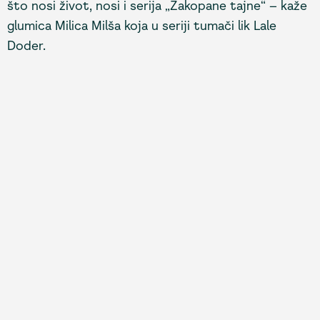
što nosi život, nosi i serija „Zakopane tajne“ – kaže
glumica Milica Milša koja u seriji tumači lik Lale
Doder.