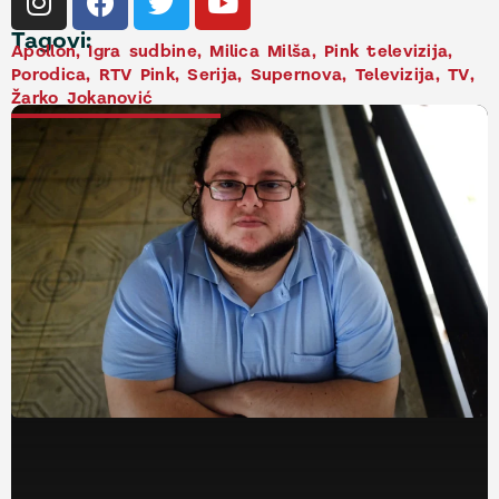
Tagovi:
Apollon
,
Igra sudbine
,
Milica Milša
,
Pink televizija
,
Porodica
,
RTV Pink
,
Serija
,
Supernova
,
Televizija
,
TV
,
Žarko Jokanović
NAJNOVIJE VESTI