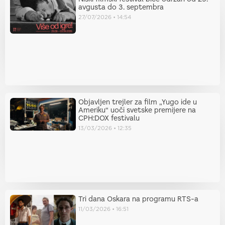
avgusta do 3. septembra
27/07/2026
14:54
Objavljen trejler za film „Yugo ide u
Ameriku“ uoči svetske premijere na
CPH:DOX festivalu
13/03/2026
12:35
Tri dana Oskara na programu RTS-a
11/03/2026
16:51