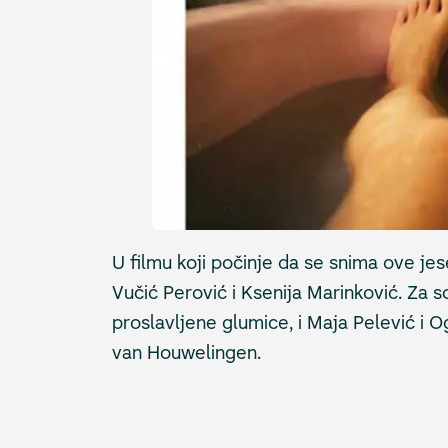
U filmu koji počinje da se snima ove jes
Vučić Perović i Ksenija Marinković. Za s
proslavljene glumice, i Maja Pelević i O
van Houwelingen.