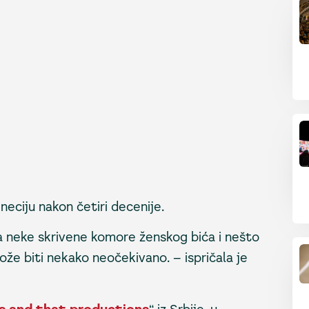
eciju nakon četiri decenije.
va neke skrivene komore ženskog bića i nešto
že biti nekako neočekivano. – ispričala je