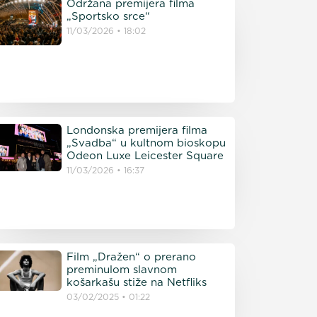
Održana premijera filma
„Sportsko srce“
11/03/2026
18:02
Londonska premijera filma
„Svadba“ u kultnom bioskopu
Odeon Luxe Leicester Square
11/03/2026
16:37
Film „Dražen“ o prerano
preminulom slavnom
košarkašu stiže na Netfliks
03/02/2025
01:22