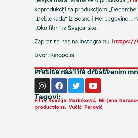
„Majka mara“ snima se u produkciji „
Thi
koprodukciji sa produkcijom „December“
„Deblokada“ iz Bosne i Hercegovine, „Pa
„Oko film“ iz Švajcarske.
Zapratite nas na Instagramu:
https://
Izvor: Kinopolis
Foto: Promo/Privatna arhiva
Pratite nas i na društvenim m
Tagovi:
Film
,
Ksenija Marinković
,
Mirjana Karano
productions
,
Vučić Perović