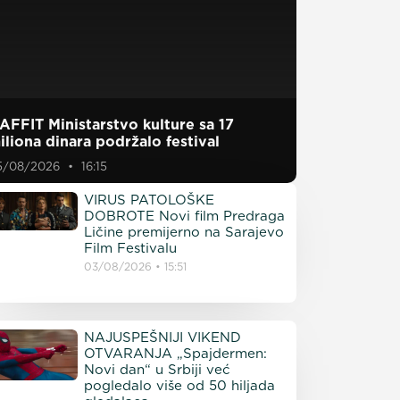
AFFIT Ministarstvo kulture sa 17
iliona dinara podržalo festival
5/08/2026
16:15
VIRUS PATOLOŠKE
DOBROTE Novi film Predraga
Ličine premijerno na Sarajevo
Film Festivalu
03/08/2026
15:51
NAJUSPEŠNIJI VIKEND
OTVARANJA „Spajdermen:
Novi dan“ u Srbiji već
pogledalo više od 50 hiljada