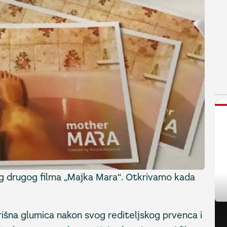
N
og drugog filma „Majka Mara“. Otkrivamo kada
orišna glumica nakon svog rediteljskog prvenca i