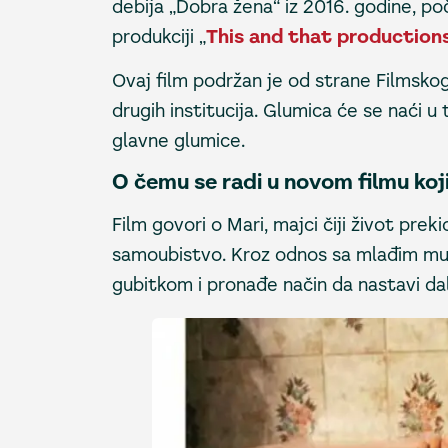
debija „Dobra žena“ iz 2016. godine, p
produkciji „
This and that production
Ovaj film podržan je od strane Filmsko
drugih institucija. Glumica će se naći u 
glavne glumice.
O čemu se radi u novom filmu koji
Film govori o Mari, majci čiji život prek
samoubistvo. Kroz odnos sa mlađim mu
gubitkom i pronađe način da nastavi dal