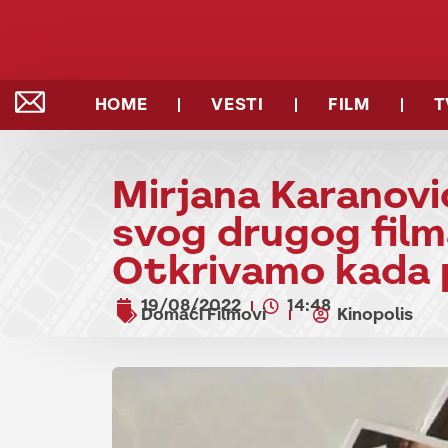
HOME
VESTI
FILM
T
Mirjana Karanovi
svog drugog film
Otkrivamo kada 
19/08/2022
14:48
Domaći Filmovi
Kinopolis