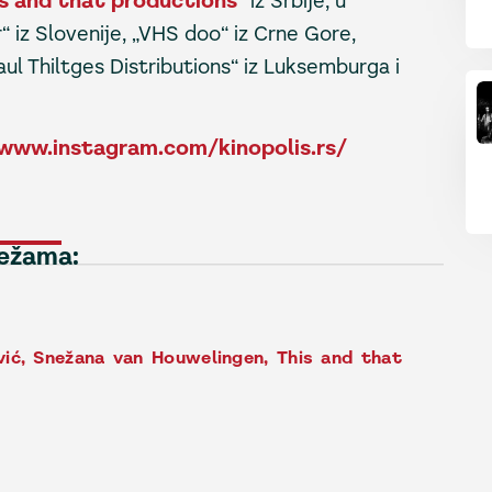
s and that productions
“ iz Srbije, u
 iz Slovenije, „VHS doo“ iz Crne Gore,
ul Thiltges Distributions“ iz Luksemburga i
www.instagram.com/kinopolis.rs/
režama:
vić
,
Snežana van Houwelingen
,
This and that