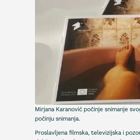
Mirjana Karanović počinje snimanje sv
počinju snimanja.
Proslavljena filmska, televizijska i poz