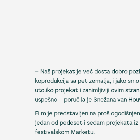
– Naš projekat je već dosta dobro pozic
koprodukcija sa pet zemalja, i jako smo 
utoliko projekat i zanimljiviji ovim str
uspešno – poručila je Snežana van Hou
Film je predstavljen na prošlogodišnjem 
jedan od pedeset i sedam projekata iz 
festivalskom Marketu.