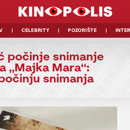
V
CELEBRITY
POZORIŠTE
INTE
ć počinje snimanje
a „Majka Mara“:
počinju snimanja