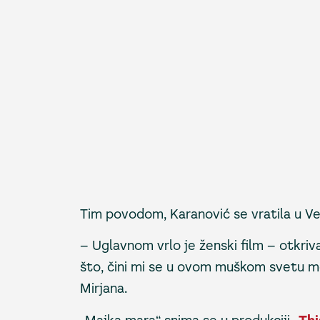
Tim povodom, Karanović se vratila u Ven
– Uglavnom vrlo je ženski film – otkri
što, čini mi se u ovom muškom svetu mo
Mirjana.