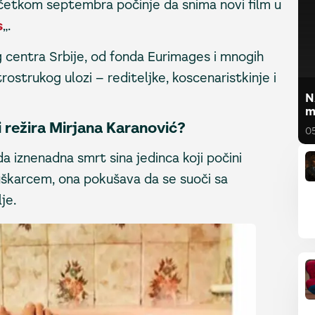
očetkom septembra počinje da snima novi film u
s
„.
g centra Srbije, od fonda Eurimages i mnogih
trostrukog ulozi – rediteljke, koscenaristkinje i
N
m
 režira Mirjana Karanović?
0
ida iznenadna smrt sina jedinca koji počini
škarcem, ona pokušava da se suoči sa
je.