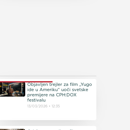
ROČITAJTE JOŠ
Objavljen trejler za film „Yugo
ide u Ameriku“ uoči svetske
premijere na CPH:DOX
festivalu
13/03/2026
12:35