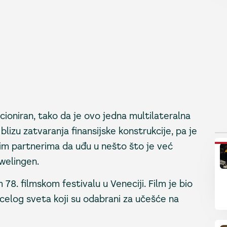
ioniran, tako da je ovo jedna multilateralna
blizu zatvaranja finansijske konstrukcije, pa je
P
anim partnerima da uđu u nešto što je već
welingen.
78. filmskom festivalu u Veneciji. Film je bio
celog sveta koji su odabrani za učešće na