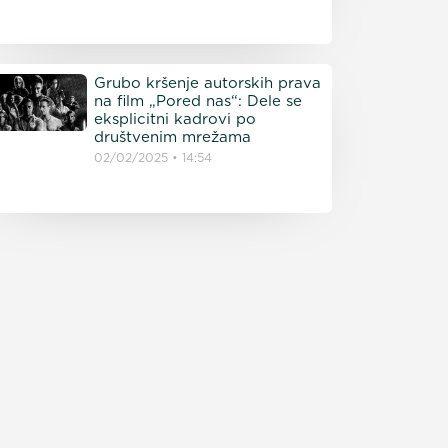
Grubo kršenje autorskih prava
na film „Pored nas“: Dele se
eksplicitni kadrovi po
društvenim mrežama
02/02/2025
14:54