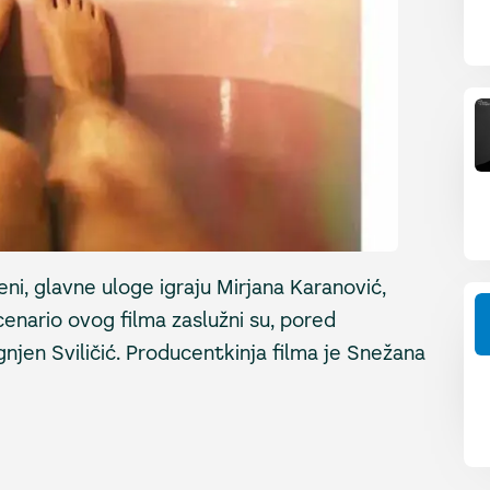
eni, glavne uloge igraju Mirjana Karanović,
cenario ovog filma zaslužni su, pored
gnjen Sviličić. Producentkinja filma je Snežana