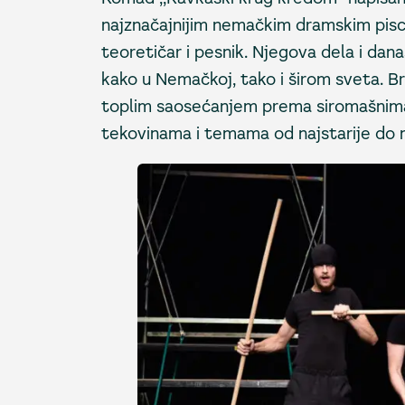
najznačajnijim nemačkim dramskim piscem
teoretičar i pesnik. Njegova dela i dan
kako u Nemačkoj, tako i širom sveta. Bre
toplim saosećanjem prema siromašnima i 
tekovinama i temama od najstarije do 