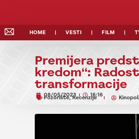
HOME
VESTI
FILM
T
Premijera predst
kredom“: Radosti
transformacije
08/05/2023
16:16
Pozorište
Recenzije
Kinopol
,