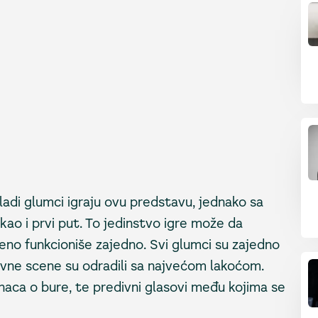
di glumci igraju ovu predstavu, jednako sa
kao i prvi put. To jedinstvo igre može da
eno funkcioniše zajedno. Svi glumci su zajedno
htevne scene su odradili sa najvećom lakoćom.
anaca o bure, te predivni glasovi među kojima se