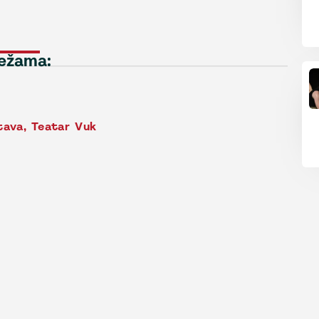
režama:
tava
,
Teatar Vuk