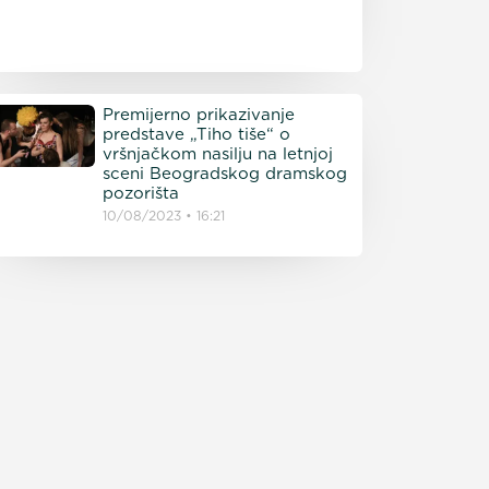
Premijerno prikazivanje
predstave „Tiho tiše“ o
vršnjačkom nasilju na letnjoj
sceni Beogradskog dramskog
pozorišta
10/08/2023
16:21