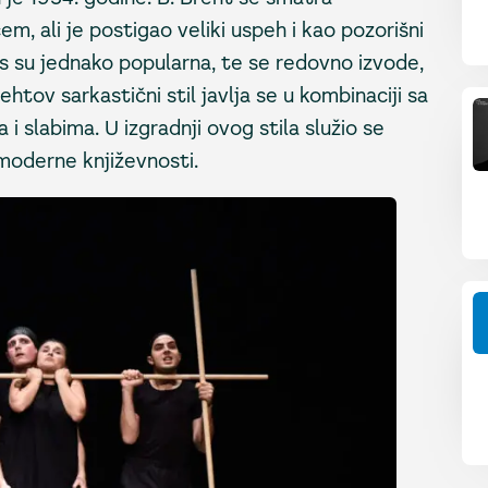
, ali je postigao veliki uspeh i kao pozorišni
as su jednako popularna, te se redovno izvode,
htov sarkastični stil javlja se u kombinaciji sa
slabima. U izgradnji ovog stila služio se
moderne književnosti.