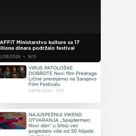
AFFIT Ministarstvo kulture sa 17
iliona dinara podržalo festival
5/08/2026
16:15
VIRUS PATOLOŠKE
DOBROTE Novi film Predraga
Ličine premijerno na Sarajevo
Film Festivalu
03/08/2026
15:51
NAJUSPEŠNIJI VIKEND
OTVARANJA „Spajdermen:
Novi dan“ u Srbiji već
pogledalo više od 50 hiljada