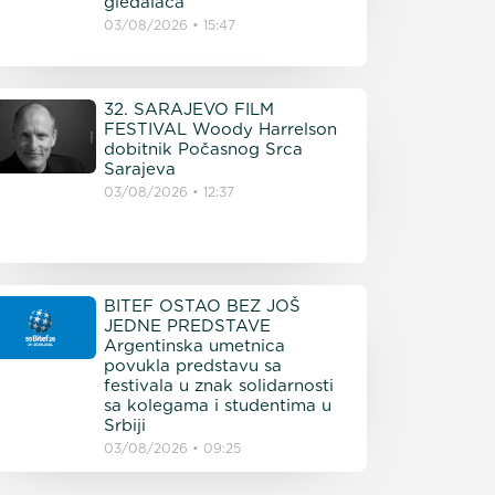
gledalaca
03/08/2026
15:47
32. SARAJEVO FILM
FESTIVAL Woody Harrelson
dobitnik Počasnog Srca
Sarajeva
03/08/2026
12:37
BITEF OSTAO BEZ JOŠ
JEDNE PREDSTAVE
Argentinska umetnica
povukla predstavu sa
festivala u znak solidarnosti
sa kolegama i studentima u
Srbiji
03/08/2026
09:25