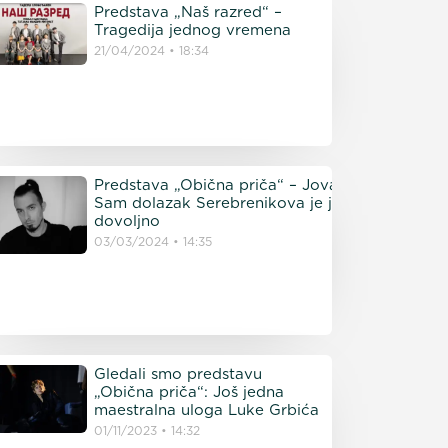
Predstava „Naš razred“ –
Tragedija jednog vremena
21/04/2024
18:34
Predstava „Obična priča“ – Jovan Stamatović-K
Sam dolazak Serebrenikova je jako značajan, a
dovoljno pro
03/03/2024
14:35
Gledali smo predstavu
„Obična priča“: Još jedna
maestralna uloga Luke Grbića
01/11/2023
14:32