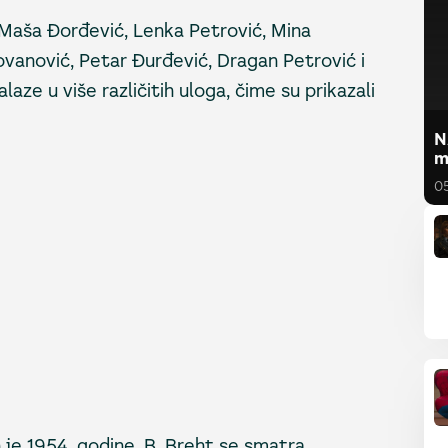
 Maša Đorđević, Lenka Petrović, Mina
ovanović, Petar Đurđević, Dragan Petrović i
laze u više različitih uloga, čime su prikazali
N
m
0
je 1954. godine. B. Breht se smatra