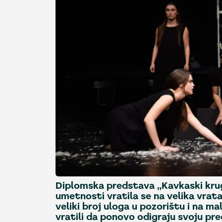
Diplomska predstava „Kavkaski kru
umetnosti vratila se na velika vrata
veliki broj uloga u pozorištu i na m
vratili da ponovo odigraju svoju pr