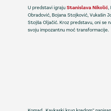
U predstavi igraju
Stanislava Nikolić
,
Obradović, Bojana Stojković, Vukašin J
Stojša Oljačić. Kroz predstavu, oni se na
svoju impozantnu moć transformacije.
Komad ,,Kavkaski krug kredom” napisan 