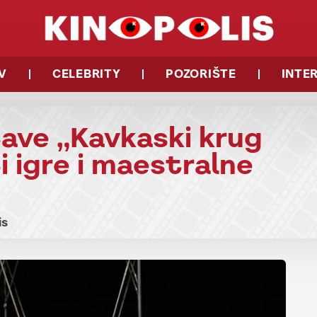
V
CELEBRITY
POZORIŠTE
INTE
ave „Kavkaski krug
 igre i maestralne
is