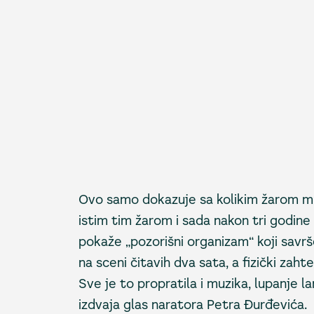
Ovo samo dokazuje sa kolikim žarom mla
istim tim žarom i sada nakon tri godine 
pokaže „pozorišni organizam“ koji savrš
na sceni čitavih dva sata, a fizički za
Sve je to propratila i muzika, lupanje l
izdvaja glas naratora Petra Đurđevića.