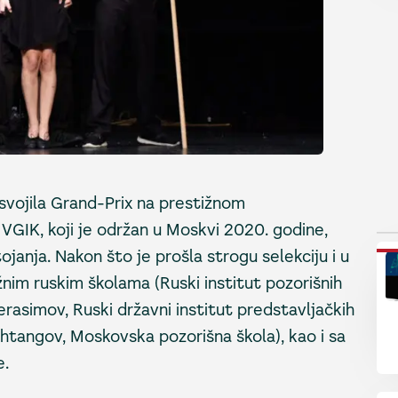
svojila Grand-Prix na prestižnom
IK, koji je održan u Moskvi 2020. godine,
P
janja. Nakon što je prošla strogu selekciju i u
ižnim ruskim školama (Ruski institut pozorišnih
erasimov, Ruski državni institut predstavljačkih
ahtangov, Moskovska pozorišna škola), kao i sa
e.