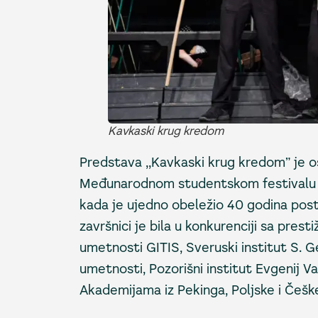
Kavkaski krug kredom
Predstava ,,Kavkaski krug kredom” je o
Međunarodnom studentskom festivalu VG
kada je ujedno obeležio 40 godina posto
završnici je bila u konkurenciji sa prest
umetnosti GITIS, Sveruski institut S. G
umetnosti, Pozorišni institut Evgenij V
Akademijama iz Pekinga, Poljske i Češk