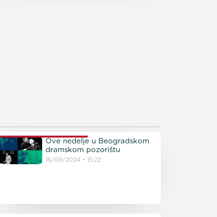
ROČITAJTE JOŠ
Ove nedelje u Beogradskom
dramskom pozorištu
16/09/2024
15:22