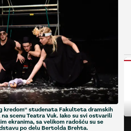
N
g kredom“ studenata Fakulteta dramskih
 na scenu Teatra Vuk. Iako su svi ostvarili
alim ekranima, sa velikom radošću su se
edstavu po delu Bertolda Brehta.