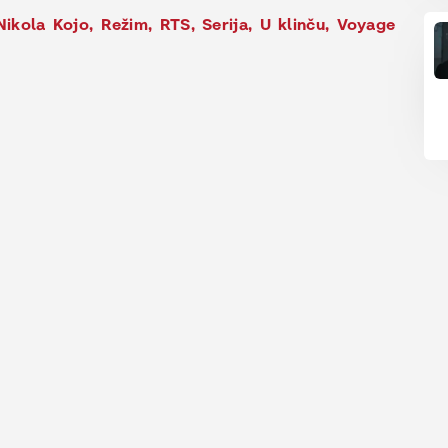
Nikola Kojo
,
Režim
,
RTS
,
Serija
,
U klinču
,
Voyage