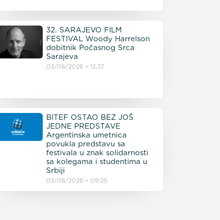
32. SARAJEVO FILM
FESTIVAL Woody Harrelson
dobitnik Počasnog Srca
Sarajeva
03/08/2026
12:37
BITEF OSTAO BEZ JOŠ
JEDNE PREDSTAVE
Argentinska umetnica
povukla predstavu sa
festivala u znak solidarnosti
sa kolegama i studentima u
Srbiji
03/08/2026
09:25