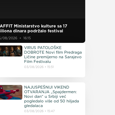
AFFIT Ministarstvo kulture sa 17
iliona dinara podržalo festival
5/08/2026
16:15
VIRUS PATOLOŠKE
DOBROTE Novi film Predraga
Ličine premijerno na Sarajevo
Film Festivalu
03/08/2026
15:51
NAJUSPEŠNIJI VIKEND
OTVARANJA „Spajdermen:
Novi dan“ u Srbiji već
pogledalo više od 50 hiljada
gledalaca
03/08/2026
15:47