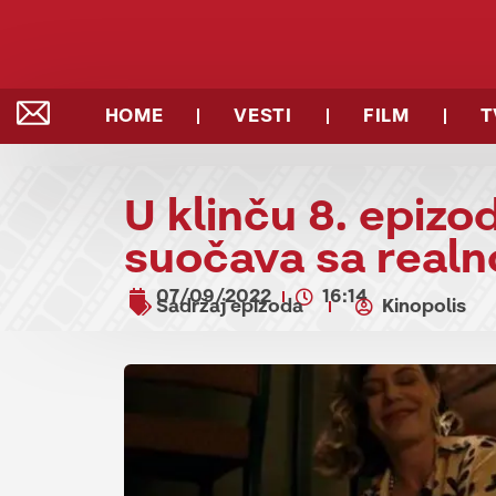
HOME
VESTI
FILM
T
U klinču 8. epizo
suočava sa real
07/09/2022
16:14
Sadržaj epizoda
Kinopolis