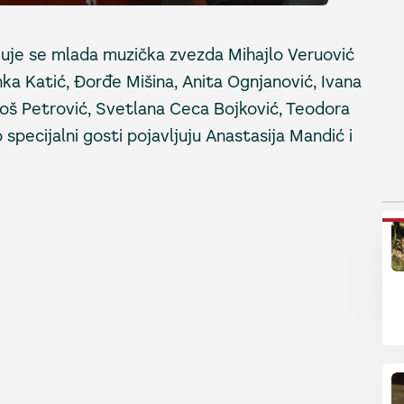
ljuje se mlada muzička zvezda Mihajlo Veruović
ranka Katić, Đorđe Mišina, Anita Ognjanović, Ivana
Miloš Petrović, Svetlana Ceca Bojković, Teodora
specijalni gosti pojavljuju Anastasija Mandić i
P