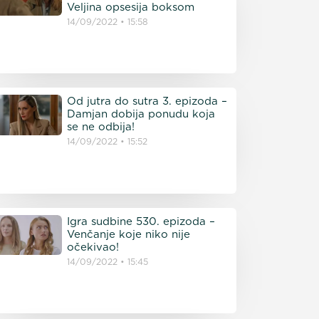
Veljina opsesija boksom
14/09/2022
15:58
Od jutra do sutra 3. epizoda –
Damjan dobija ponudu koja
se ne odbija!
14/09/2022
15:52
Igra sudbine 530. epizoda –
Venčanje koje niko nije
očekivao!
14/09/2022
15:45