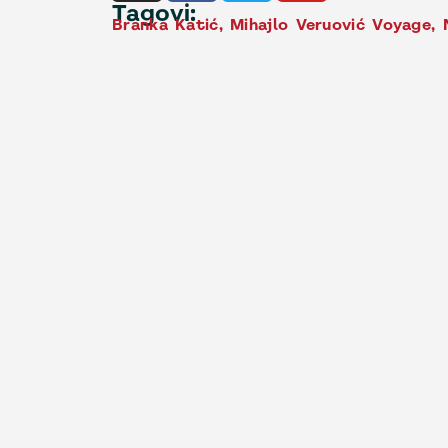
Tagovi:
Branka Katić
,
Mihajlo Veruović Voyage
,