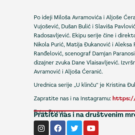
Po ideji Miloša Avramovića i Aljoše Ćera
Vujošević, Dušan Bulić i Slaviša Pavlović
Radosavljević. Ekipu serije čine i direk
Nikola Purić, Matija Đukanović i Aleks
Ranđelović, scenograf Damjan Paranosić,
dizajner zvuka Dane Vlaisavljević. Izvr
Avramović i Aljoša Ćeranić.
Urednica serije „U klinču“ je Kristina Đ
Zapratite nas i na Instagramu:
https:/
Foto: Promo
Pratite nas i na društvenim m