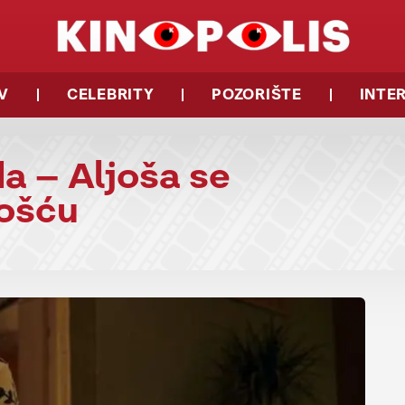
V
CELEBRITY
POZORIŠTE
INTE
da – Aljoša se
nošću