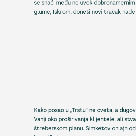
se snaći među ne uvek dobronamernim k
glume, Iskrom, doneti novi tračak nade
Kako posao u „Trstu“ ne cveta, a dugo
Vanji oko proširivanja klijentele, ali s
štreberskom planu. Simketov onlajn od