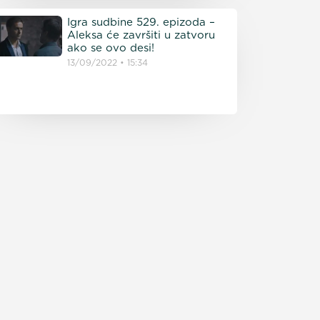
Igra sudbine 529. epizoda –
Aleksa će završiti u zatvoru
ako se ovo desi!
13/09/2022
15:34