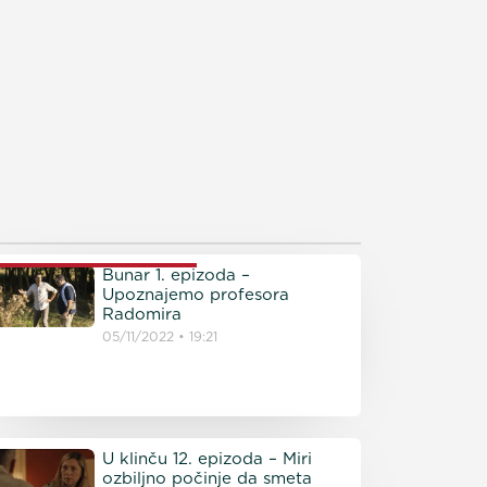
ROČITAJTE JOŠ
Bunar 1. epizoda –
Upoznajemo profesora
Radomira
05/11/2022
19:21
U klinču 12. epizoda – Miri
ozbiljno počinje da smeta