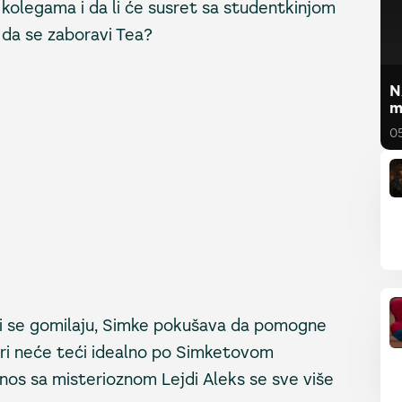
olegama i da li će susret sa studentkinjom
 da se zaboravi Tea?
N
m
0
vi se gomilaju, Simke pokušava da pomogne
tvari neće teći idealno po Simketovom
nos sa misterioznom Lejdi Aleks se sve više