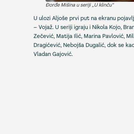
Đorđe Mišina u seriji „U klinču“
U ulozi Aljoše prvi put na ekranu pojav
– Vojaž. U seriji igraju i Nikola Kojo, B
Zečević, Matija Ilić, Marina Pavlović, 
Dragićević, Nebojša Dugalić, dok se kao 
Vladan Gajović.