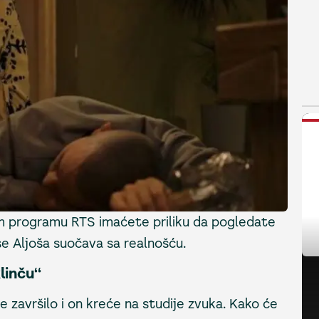
N
m programu RTS imaćete priliku da pogledate
 se Aljoša suočava sa realnošću.
linču“
e završilo i on kreće na studije zvuka. Kako će