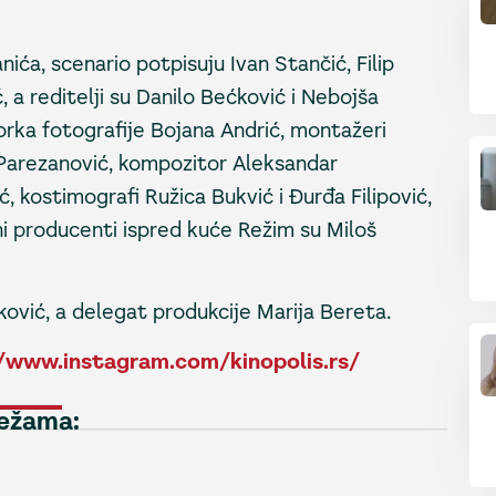
nića, scenario potpisuju Ivan Stančić, Filip
, a reditelji su Danilo Bećković i Nebojša
torka fotografije Bojana Andrić, montažeri
a Parezanović, kompozitor Aleksandar
 kostimografi Ružica Bukvić i Đurđa Filipović,
šni producenti ispred kuće Režim su Miloš
uković, a delegat produkcije Marija Bereta.
/www.instagram.com/kinopolis.rs/
režama: