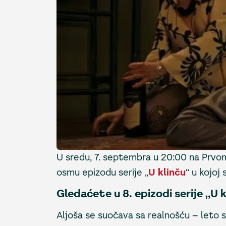
U sredu, 7. septembra u 20:00 na Prvo
osmu epizodu serije „
U klinču
“ u kojoj
Gledaćete u 8. epizodi serije „U k
Aljoša se suočava sa realnošću – leto s