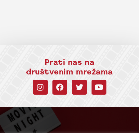
Prati nas na
društvenim mrežama
Budi uvek u toku sa