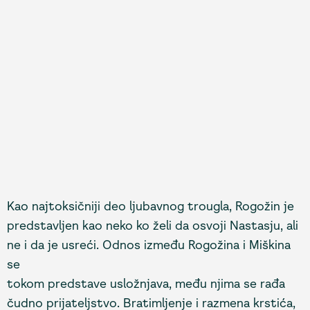
Kao najtoksičniji deo ljubavnog trougla, Rogožin je
predstavljen kao neko ko želi da osvoji Nastasju, ali
ne i da je usreći. Odnos između Rogožina i Miškina
se
tokom predstave usložnjava, među njima se rađa
čudno prijateljstvo. Bratimljenje i razmena krstića,