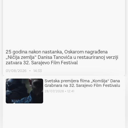
25 godina nakon nastanka, Oskarom nagrađena
„Ničija zemlja“ Danisa Tanovića u restauriranoj verziji
zatvara 32. Sarajevo Film Festival
01/08/2026
14:33
Svetska premijera filma „Komšija“ Dana
Grabnara na 32. Sarajevo Film Festivalu
28/07/2026
12:41