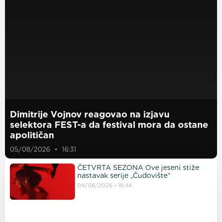
Dimitrije Vojnov reagovao na izjavu
selektora FEST-a da festival mora da ostane
apolitičan
05/08/2026
16:31
ČETVRTA SEZONA Ove jeseni stiže
nastavak serije „Čudovište“
04/08/2026
18:44