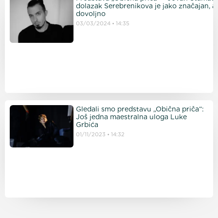
dolazak Serebrenikova je jako značajan, al
dovoljno p
03/03/2024
14:35
Gledali smo predstavu „Obična priča“:
Još jedna maestralna uloga Luke
Grbića
01/11/2023
14:32