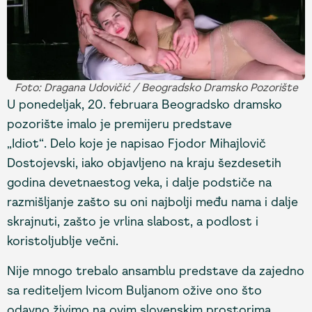
Foto: Dragana Udovičić / Beogradsko Dramsko Pozorište
U ponedeljak, 20. februara Beogradsko dramsko
pozorište imalo je premijeru predstave
„Idiot“. Delo koje je napisao Fjodor Mihajlovič
Dostojevski, iako objavljeno na kraju šezdesetih
godina devetnaestog veka, i dalje podstiče na
razmišljanje zašto su oni najbolji među nama i dalje
skrajnuti, zašto je vrlina slabost, a podlost i
koristoljublje večni.
Nije mnogo trebalo ansamblu predstave da zajedno
sa rediteljem Ivicom Buljanom ožive ono što
odavno živimo na ovim slovenskim prostorima.