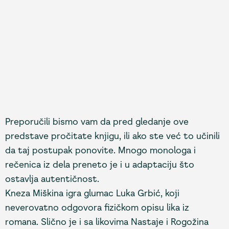
Preporučili bismo vam da pred gledanje ove
predstave pročitate knjigu, ili ako ste već to učinili
da taj postupak ponovite. Mnogo monologa i
rečenica iz dela preneto je i u adaptaciju što
ostavlja autentičnost.
Kneza Miškina igra glumac Luka Grbić, koji
neverovatno odgovora fizičkom opisu lika iz
romana. Slično je i sa likovima Nastaje i Rogožina