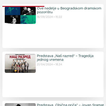
PROČITAJTE JOŠ
Ove nedelje u Beogradskom dramskom
pozorištu
16/09/2024
15:22
Predstava „Naš razred“ – Tragedija
jednog vremena
21/04/2024
18:34
Predstava „Obična priča“ – Jovan Stamato