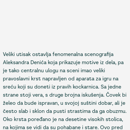
Veliki utisak ostavlja fenomenalna scenografija
Aleksandra Denića koja prikazuje motive iz dela, pa
je tako centralnu ulogu na sceni imao veliki
pravoslavni krst napravljen od aparata za igru na
sreću koji su doneti iz pravih kockarnica. Sa jedne
strane stoji vera, s druge brojna iskušenja. Čovek bi
želeo da bude ispravan, u svojoj suštini dobar, ali je
često slab i sklon da pusti strastima da ga obuzmu.
Oko krsta poređano je na desetine visokih stolica,
na kojima se vidi da su pohabane i stare. Ovo pred