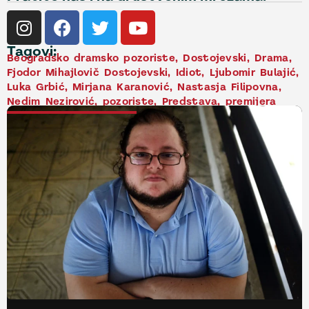
Tagovi:
Beogradsko dramsko pozoriste
,
Dostojevski
,
Drama
,
Fjodor Mihajlovič Dostojevski
,
Idiot
,
Ljubomir Bulajić
,
Luka Grbić
,
Mirjana Karanović
,
Nastasja Filipovna
,
Nedim Nezirović
,
pozoriste
,
Predstava
,
premijera
NAJNOVIJE VESTI