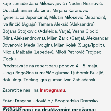
koje tumače Jana Milosavljević i Nedim Nezirović.
Ostatak ansambla čine : Mirjana Karanović
(generalica Jepančina), Milutin Milošević (Jepančin),
Iva Ilinčić (Aglaja), Tamara Aleksić (Aleksandra),
Bojana Stojković (Adaleida, Varja), Vesna Čipčić
(Nina Aleksandrovna), Milan Zarić (Ganja), Aleksandar
Jovanović Meda (Ivolgin), Milan Kolak (Sluga/Ipolit),
Nikola Malbaša (Lebedev), Miloš Petrović Trojpec
(Tocki).
Predstava je na repertoaru ponovo 4. i 5. maja.
Ulogu Rogožina tumačiće glumac Ljubomir Bulajić,
dok ulogu Tockog igra glumac Ivan Zablaćanski.
Zapratite nas i na
Instagramu
.
Foto: Dragana Udovičić / Beogradsko Dramsko
Pozorište
Pratite nas i na društvenim mrežama: