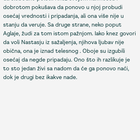
dobrotom pokušava da ponovo u njoj probudi
osećaj vrednosti i pripadanja, ali ona više nije u
stanju da veruje. Sa druge strane, neko poput
Aglaje, žudi za tom istom pažnjom. Iako knez govori
da voli Nastasju iz sažaljenja, njihova ljubav nije
obična, ona je iznad telesnog . Oboje su izgubili
osećaj da negde pripadaju. Ono što ih razlikuje je
to sto jedan živi sa nadom da će ga ponovo naći,
dok je drugi bez ikakve nade.