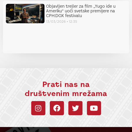
Objavljen trejler za film „Yugo ide u
Ameriku“ uoči svetske premijere na
CPH:DOX festivalu
13/03/2026
12:35
Prati nas na
društvenim mrežama