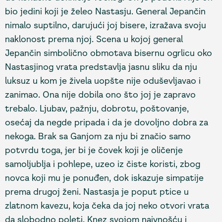
bio jedini koji je želeo Nastasju. General Jepančin
nimalo suptilno, darujući joj bisere, izražava svoju
naklonost prema njoj. Scena u kojoj general
Jepančin simbolično obmotava bisernu ogrlicu oko
Nastasjinog vrata predstavlja jasnu sliku da nju
luksuz u kom je živela uopšte nije oduševljavao i
zanimao. Ona nije dobila ono što joj je zapravo
trebalo. Ljubav, pažnju, dobrotu, poštovanje,
osećaj da negde pripada i da je dovoljno dobra za
nekoga. Brak sa Ganjom za nju bi značio samo
potvrdu toga, jer bi je čovek koji je oličenje
samoljublja i pohlepe, uzeo iz čiste koristi, zbog
novca koji mu je ponuđen, dok iskazuje simpatije
prema drugoj ženi. Nastasja je poput ptice u
zlatnom kavezu, koja čeka da joj neko otvori vrata
da slobodno poleti. Knez svojom naivnošću i