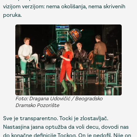
vizijom verzijom: nema okolišanja, nema skrivenih
poruka.
Foto: Dragana Udovičić / Beogradsko
Dramsko Pozorište
Sve je transparentno. Tocki je zlostavljač.
Nastasjina jasna optužba da voli decu, dovodi nas
do konačne definicije Tockog. On je pedofil. Nije on