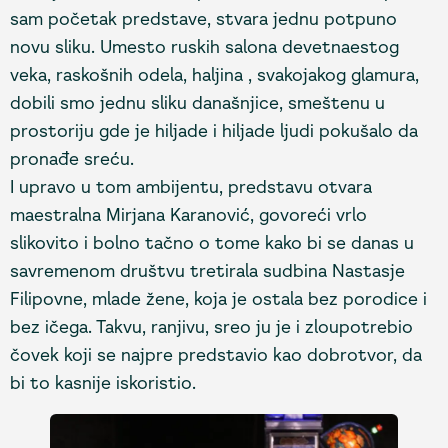
sam početak predstave, stvara jednu potpuno
novu sliku. Umesto ruskih salona devetnaestog
veka, raskošnih odela, haljina , svakojakog glamura,
dobili smo jednu sliku današnjice, smeštenu u
prostoriju gde je hiljade i hiljade ljudi pokušalo da
pronađe sreću.
I upravo u tom ambijentu, predstavu otvara
maestralna Mirjana Karanović, govoreći vrlo
slikovito i bolno tačno o tome kako bi se danas u
savremenom društvu tretirala sudbina Nastasje
Filipovne, mlade žene, koja je ostala bez porodice i
bez ičega. Takvu, ranjivu, sreo ju je i zloupotrebio
čovek koji se najpre predstavio kao dobrotvor, da
bi to kasnije iskoristio.