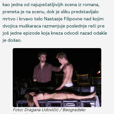
kao jedna od najupečatljivijih scena iz romana,
preneta je na scenu, dok je sliku predstavljalo
mrtvo i krvavo telo Nastasje Filipovne nad kojim
dvojica muškaraca razmenjuje poslednje reči pre
još jedne epizode koja kneza odvodi nazad odakle
je došao.
Foto: Dragana Udovičić / Beogradsko