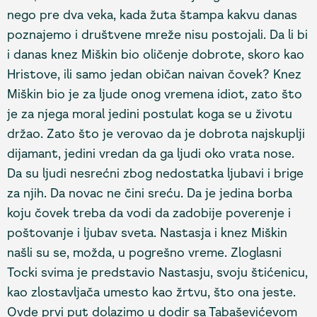
nego pre dva veka, kada žuta štampa kakvu danas
poznajemo i društvene mreže nisu postojali. Da li bi
i danas knez Miškin bio oličenje dobrote, skoro kao
Hristove, ili samo jedan običan naivan čovek? Knez
Miškin bio je za ljude onog vremena idiot, zato što
je za njega moral jedini postulat koga se u životu
držao. Zato što je verovao da je dobrota najskuplji
dijamant, jedini vredan da ga ljudi oko vrata nose.
Da su ljudi nesrećni zbog nedostatka ljubavi i brige
za njih. Da novac ne čini sreću. Da je jedina borba
koju čovek treba da vodi da zadobije poverenje i
poštovanje i ljubav sveta. Nastasja i knez Miškin
našli su se, možda, u pogrešno vreme. Zloglasni
Tocki svima je predstavio Nastasju, svoju štićenicu,
kao zlostavljača umesto kao žrtvu, što ona jeste.
Ovde prvi put dolazimo u dodir sa Tabaševićevom