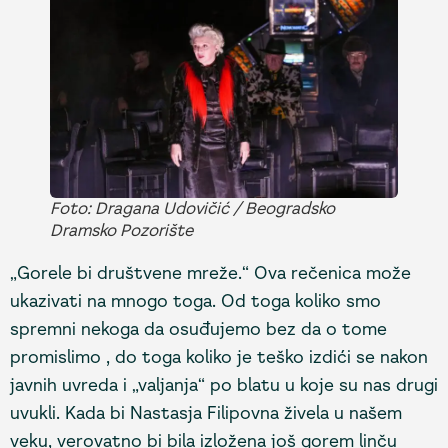
Foto: Dragana Udovičić / Beogradsko
Dramsko Pozorište
„Gorele bi društvene mreže.“ Ova rečenica može
ukazivati na mnogo toga. Od toga koliko smo
spremni nekoga da osuđujemo bez da o tome
promislimo , do toga koliko je teško izdići se nakon
javnih uvreda i „valjanja“ po blatu u koje su nas drugi
uvukli. Kada bi Nastasja Filipovna živela u našem
veku, verovatno bi bila izložena još gorem linču