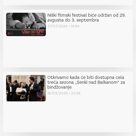
Niški filmski festival biće održan od 29.
avgusta do 3. septembra
27/07/2026
14:54
Otkrivamo kada će biti dostupna cela
treća sezona „Senki nad Balkanom“ za
bindžovanje
16/03/2026
22:56